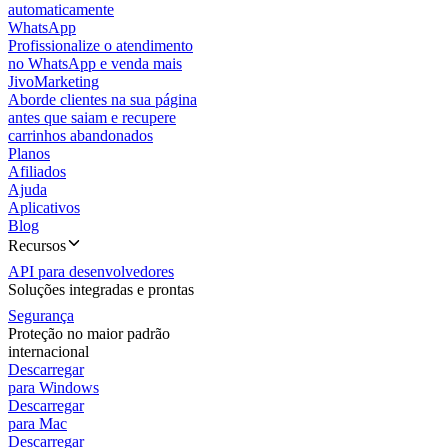
automaticamente
WhatsApp
Profissionalize o atendimento
no WhatsApp e venda mais
JivoMarketing
Aborde clientes na sua página
antes que saiam e recupere
carrinhos abandonados
Planos
Afiliados
Ajuda
Aplicativos
Blog
Recursos
API para desenvolvedores
Soluções integradas e prontas
Segurança
Proteção no maior padrão
internacional
Descarregar
para Windows
Descarregar
para Mac
Descarregar