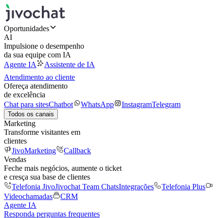
Oportunidades
AI
Impulsione o desempenho
da sua equipe com IA
Agente IA
Assistente de IA
Atendimento ao cliente
Ofereça atendimento
de excelência
Chat para sites
Chatbot
WhatsApp
Instagram
Telegram
Todos os canais
Marketing
Transforme visitantes em
clientes
JivoMarketing
Callback
Vendas
Feche mais negócios, aumente o ticket
e cresça sua base de clientes
Telefonia Jivo
Jivochat Team Chats
Integrações
Telefonia Plus
Videochamadas
CRM
Agente IA
Responda perguntas frequentes