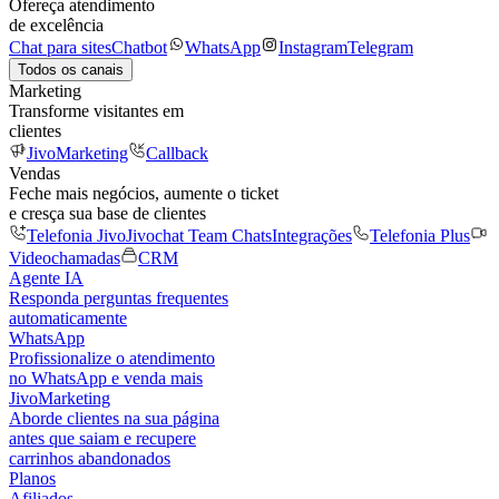
Ofereça atendimento
de excelência
Chat para sites
Chatbot
WhatsApp
Instagram
Telegram
Todos os canais
Marketing
Transforme visitantes em
clientes
JivoMarketing
Callback
Vendas
Feche mais negócios, aumente o ticket
e cresça sua base de clientes
Telefonia Jivo
Jivochat Team Chats
Integrações
Telefonia Plus
Videochamadas
CRM
Agente IA
Responda perguntas frequentes
automaticamente
WhatsApp
Profissionalize o atendimento
no WhatsApp e venda mais
JivoMarketing
Aborde clientes na sua página
antes que saiam e recupere
carrinhos abandonados
Planos
Afiliados