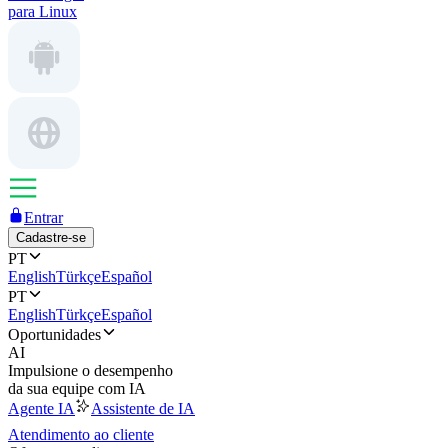
para Linux
Entrar
Cadastre-se
PT
English
Türkçe
Español
PT
English
Türkçe
Español
Oportunidades
AI
Impulsione o desempenho
da sua equipe com IA
Agente IA
Assistente de IA
Atendimento ao cliente