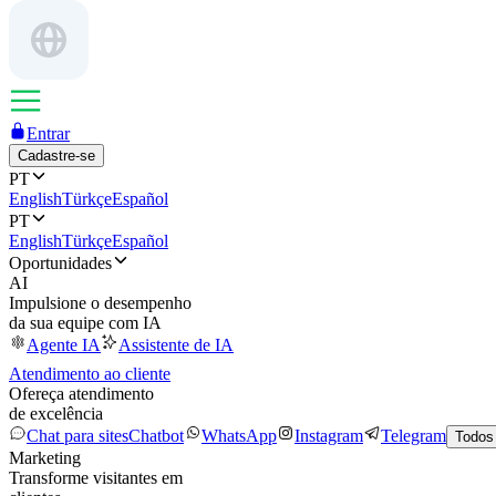
Entrar
Cadastre-se
PT
English
Türkçe
Español
PT
English
Türkçe
Español
Oportunidades
AI
Impulsione o desempenho
da sua equipe com IA
Agente IA
Assistente de IA
Atendimento ao cliente
Ofereça atendimento
de excelência
Chat para sites
Chatbot
WhatsApp
Instagram
Telegram
Todos
Marketing
Transforme visitantes em