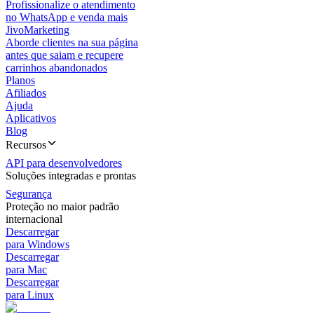
Profissionalize o atendimento
no WhatsApp e venda mais
JivoMarketing
Aborde clientes na sua página
antes que saiam e recupere
carrinhos abandonados
Planos
Afiliados
Ajuda
Aplicativos
Blog
Recursos
API para desenvolvedores
Soluções integradas e prontas
Segurança
Proteção no maior padrão
internacional
Descarregar
para Windows
Descarregar
para Mac
Descarregar
para Linux