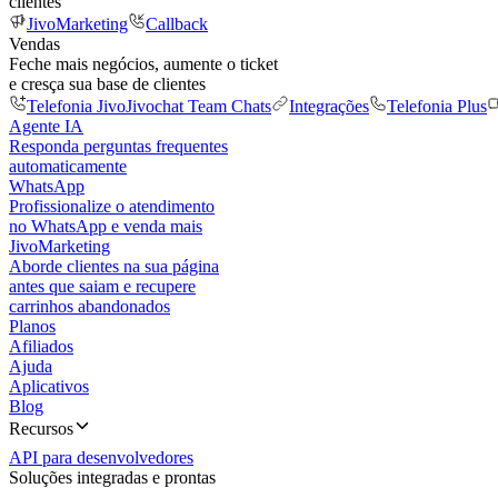
clientes
JivoMarketing
Callback
Vendas
Feche mais negócios, aumente o ticket
e cresça sua base de clientes
Telefonia Jivo
Jivochat Team Chats
Integrações
Telefonia Plus
Agente IA
Responda perguntas frequentes
automaticamente
WhatsApp
Profissionalize o atendimento
no WhatsApp e venda mais
JivoMarketing
Aborde clientes na sua página
antes que saiam e recupere
carrinhos abandonados
Planos
Afiliados
Ajuda
Aplicativos
Blog
Recursos
API para desenvolvedores
Soluções integradas e prontas