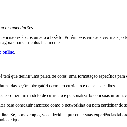
s ou recomendações.
quem não está acostumado a fazê-lo. Porém, existem cada vez mais plat
agora criar currículos facilmente.
o online
.
terá que definir uma paleta de cores, uma formatação específica para os t
huma das seções obrigatórias em um currículo e de seus detalhes.
á que escolher um modelo de currículo e personalizá-lo com suas informaç
ntes para conseguir emprego como o networking ou para participar de s
ine. Se, por exemplo, você decidiu apresentar suas experiências laborai
nico clique.