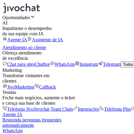
Oportunidades
AI
Impulsione o desempenho
da sua equipe com IA
Agente IA
Assistente de IA
Atendimento ao cliente
Ofereça atendimento
de excelência
Chat para sites
Chatbot
WhatsApp
Instagram
Telegram
Todos
Marketing
Transforme visitantes em
clientes
JivoMarketing
Callback
Vendas
Feche mais negócios, aumente o ticket
e cresça sua base de clientes
Telefonia Jivo
Jivochat Team Chats
Integrações
Telefonia Plus
Agente IA
Responda perguntas frequentes
automaticamente
WhatsApp