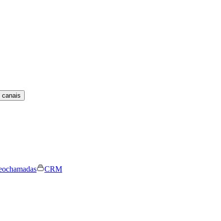
 canais
eochamadas
CRM