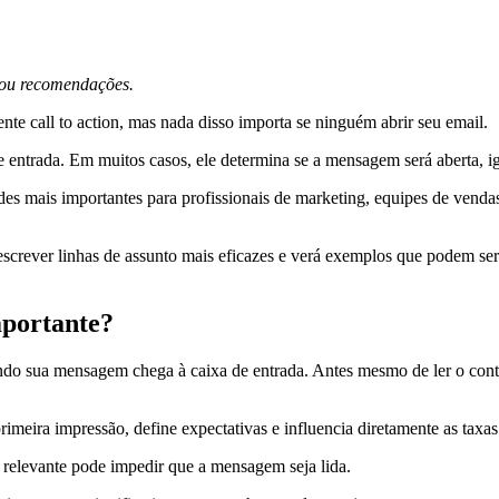
s ou recomendações.
te call to action, mas nada disso importa se ninguém abrir seu email.
de entrada. Em muitos casos, ele determina se a mensagem será aberta, i
dades mais importantes para profissionais de marketing, equipes de ven
escrever linhas de assunto mais eficazes e verá exemplos que podem se
mportante?
ndo sua mensagem chega à caixa de entrada. Antes mesmo de ler o conteú
imeira impressão, define expectativas e influencia diretamente as taxas
relevante pode impedir que a mensagem seja lida.