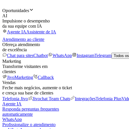
Oportunidades
AI
Impulsione o desempenho
da sua equipe com IA
Agente IA
Assistente de IA
Atendimento ao cliente
Ofereça atendimento
de excelência
Chat para sites
Chatbot
WhatsApp
Instagram
Telegram
Todos os
Marketing
Transforme visitantes em
clientes
JivoMarketing
Callback
Vendas
Feche mais negócios, aumente o ticket
e cresça sua base de clientes
Telefonia Jivo
Jivochat Team Chats
Integrações
Telefonia Plus
Vid
Agente IA
Responda perguntas frequentes
automaticamente
WhatsApp
Profissionalize o atendimento