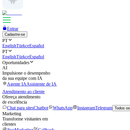
Entrar
Cadastre-se
PT
English
Türkçe
Español
PT
English
Türkçe
Español
Oportunidades
AI
Impulsione o desempenho
da sua equipe com IA
Agente IA
Assistente de IA
Atendimento ao cliente
Ofereça atendimento
de excelência
Chat para sites
Chatbot
WhatsApp
Instagram
Telegram
Todos os
Marketing
Transforme visitantes em
clientes
JivoMarketing
Callback