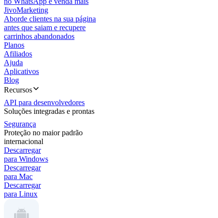
no WhatsApp e venda mais
JivoMarketing
Aborde clientes na sua página
antes que saiam e recupere
carrinhos abandonados
Planos
Afiliados
Ajuda
Aplicativos
Blog
Recursos
API para desenvolvedores
Soluções integradas e prontas
Segurança
Proteção no maior padrão
internacional
Descarregar
para Windows
Descarregar
para Mac
Descarregar
para Linux