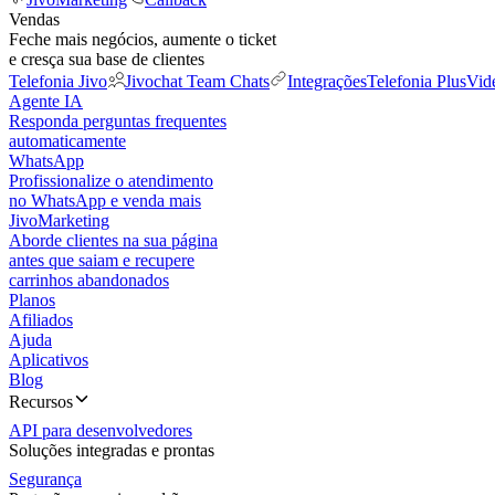
Vendas
Feche mais negócios, aumente o ticket
e cresça sua base de clientes
Telefonia Jivo
Jivochat Team Chats
Integrações
Telefonia Plus
Vid
Agente IA
Responda perguntas frequentes
automaticamente
WhatsApp
Profissionalize o atendimento
no WhatsApp e venda mais
JivoMarketing
Aborde clientes na sua página
antes que saiam e recupere
carrinhos abandonados
Planos
Afiliados
Ajuda
Aplicativos
Blog
Recursos
API para desenvolvedores
Soluções integradas e prontas
Segurança