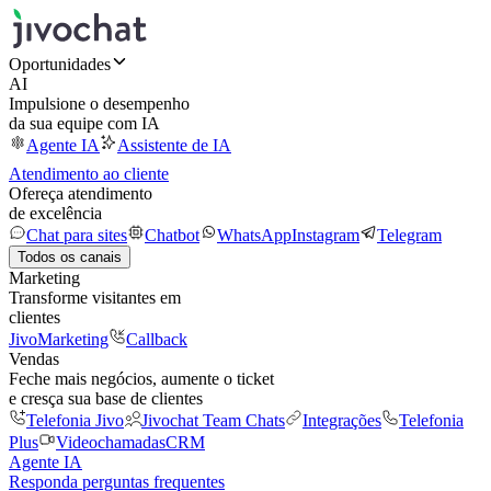
Oportunidades
AI
Impulsione o desempenho
da sua equipe com IA
Agente IA
Assistente de IA
Atendimento ao cliente
Ofereça atendimento
de excelência
Chat para sites
Chatbot
WhatsApp
Instagram
Telegram
Todos os canais
Marketing
Transforme visitantes em
clientes
JivoMarketing
Callback
Vendas
Feche mais negócios, aumente o ticket
e cresça sua base de clientes
Telefonia Jivo
Jivochat Team Chats
Integrações
Telefonia
Plus
Videochamadas
CRM
Agente IA
Responda perguntas frequentes