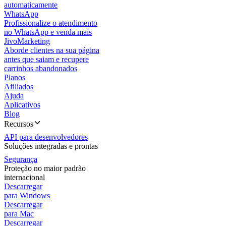
automaticamente
WhatsApp
Profissionalize o atendimento
no WhatsApp e venda mais
JivoMarketing
Aborde clientes na sua página
antes que saiam e recupere
carrinhos abandonados
Planos
Afiliados
Ajuda
Aplicativos
Blog
Recursos
API para desenvolvedores
Soluções integradas e prontas
Segurança
Proteção no maior padrão
internacional
Descarregar
para Windows
Descarregar
para Mac
Descarregar