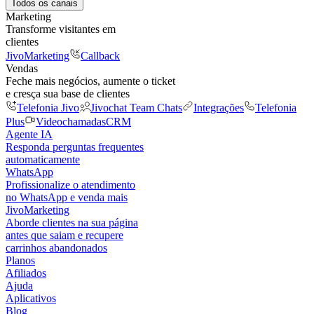
Todos os canais
Marketing
Transforme visitantes em
clientes
JivoMarketing
Callback
Vendas
Feche mais negócios, aumente o ticket
e cresça sua base de clientes
Telefonia Jivo
Jivochat Team Chats
Integrações
Telefonia
Plus
Videochamadas
CRM
Agente IA
Responda perguntas frequentes
automaticamente
WhatsApp
Profissionalize o atendimento
no WhatsApp e venda mais
JivoMarketing
Aborde clientes na sua página
antes que saiam e recupere
carrinhos abandonados
Planos
Afiliados
Ajuda
Aplicativos
Blog