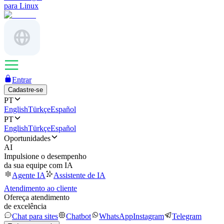
para Linux
Entrar
Cadastre-se
PT
English
Türkçe
Español
PT
English
Türkçe
Español
Oportunidades
AI
Impulsione o desempenho
da sua equipe com IA
Agente IA
Assistente de IA
Atendimento ao cliente
Ofereça atendimento
de excelência
Chat para sites
Chatbot
WhatsApp
Instagram
Telegram