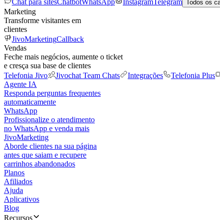
Chat para sites
Chatbot
WhatsApp
Instagram
Telegram
Todos os c
Marketing
Transforme visitantes em
clientes
JivoMarketing
Callback
Vendas
Feche mais negócios, aumente o ticket
e cresça sua base de clientes
Telefonia Jivo
Jivochat Team Chats
Integrações
Telefonia Plus
Agente IA
Responda perguntas frequentes
automaticamente
WhatsApp
Profissionalize o atendimento
no WhatsApp e venda mais
JivoMarketing
Aborde clientes na sua página
antes que saiam e recupere
carrinhos abandonados
Planos
Afiliados
Ajuda
Aplicativos
Blog
Recursos