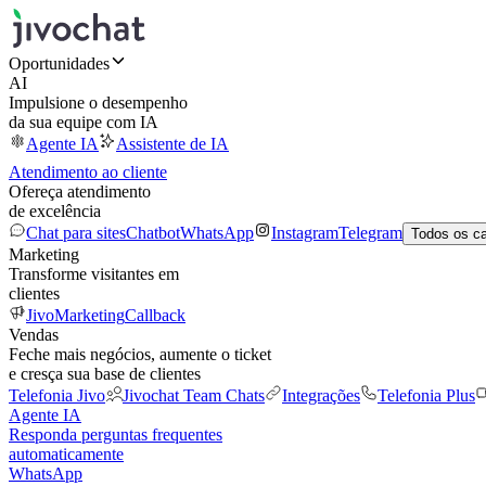
Oportunidades
AI
Impulsione o desempenho
da sua equipe com IA
Agente IA
Assistente de IA
Atendimento ao cliente
Ofereça atendimento
de excelência
Chat para sites
Chatbot
WhatsApp
Instagram
Telegram
Todos os c
Marketing
Transforme visitantes em
clientes
JivoMarketing
Callback
Vendas
Feche mais negócios, aumente o ticket
e cresça sua base de clientes
Telefonia Jivo
Jivochat Team Chats
Integrações
Telefonia Plus
Agente IA
Responda perguntas frequentes
automaticamente
WhatsApp