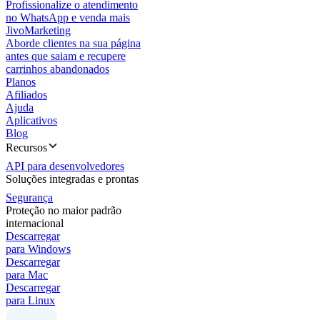
Profissionalize o atendimento
no WhatsApp e venda mais
JivoMarketing
Aborde clientes na sua página
antes que saiam e recupere
carrinhos abandonados
Planos
Afiliados
Ajuda
Aplicativos
Blog
Recursos
API para desenvolvedores
Soluções integradas e prontas
Segurança
Proteção no maior padrão
internacional
Descarregar
para Windows
Descarregar
para Mac
Descarregar
para Linux