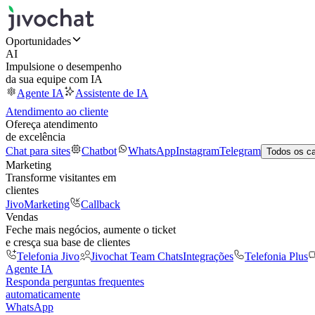
Oportunidades
AI
Impulsione o desempenho
da sua equipe com IA
Agente IA
Assistente de IA
Atendimento ao cliente
Ofereça atendimento
de excelência
Chat para sites
Chatbot
WhatsApp
Instagram
Telegram
Todos os c
Marketing
Transforme visitantes em
clientes
JivoMarketing
Callback
Vendas
Feche mais negócios, aumente o ticket
e cresça sua base de clientes
Telefonia Jivo
Jivochat Team Chats
Integrações
Telefonia Plus
Agente IA
Responda perguntas frequentes
automaticamente
WhatsApp