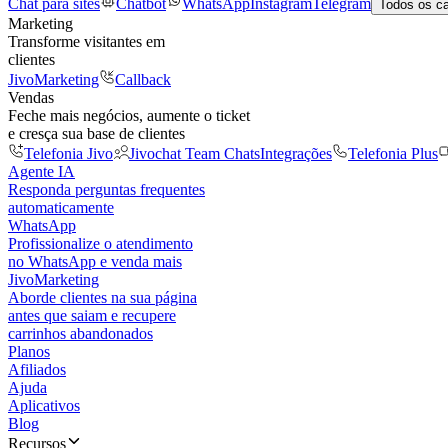
Chat para sites
Chatbot
WhatsApp
Instagram
Telegram
Todos os c
Marketing
Transforme visitantes em
clientes
JivoMarketing
Callback
Vendas
Feche mais negócios, aumente o ticket
e cresça sua base de clientes
Telefonia Jivo
Jivochat Team Chats
Integrações
Telefonia Plus
Agente IA
Responda perguntas frequentes
automaticamente
WhatsApp
Profissionalize o atendimento
no WhatsApp e venda mais
JivoMarketing
Aborde clientes na sua página
antes que saiam e recupere
carrinhos abandonados
Planos
Afiliados
Ajuda
Aplicativos
Blog
Recursos