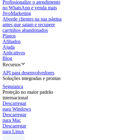
Profissionalize o atendimento
no WhatsApp e venda mais
JivoMarketing
Aborde clientes na sua página
antes que saiam e recupere
carrinhos abandonados
Planos
Afiliados
Ajuda
Aplicativos
Blog
Recursos
API para desenvolvedores
Soluções integradas e prontas
Segurança
Proteção no maior padrão
internacional
Descarregar
para Windows
Descarregar
para Mac
Descarregar
para Linux