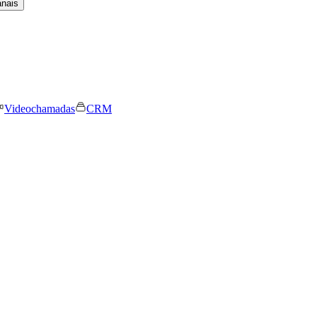
anais
Videochamadas
CRM