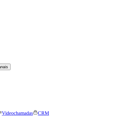
anais
Videochamadas
CRM