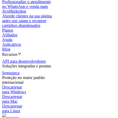
Profissionalize o atendimento
no WhatsApp e venda mais
JivoMarketing
Aborde clientes na sua página
antes que saiam e recupere
carrinhos abandonados
Planos
Afiliados
Ajuda
Aplicativos
Blog
Recursos
API para desenvolvedores
Soluções integradas e prontas
Segurança
Proteção no maior padrão
internacional
Descarregar
para Windows
Descarregar
para Mac
Descarregar
para Linux