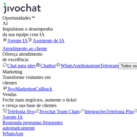
Oportunidades
AI
Impulsione o desempenho
da sua equipe com IA
Agente IA
Assistente de IA
Atendimento ao cliente
Ofereça atendimento
de excelência
Chat para sites
Chatbot
WhatsApp
Instagram
Telegram
Todos os
Marketing
Transforme visitantes em
clientes
JivoMarketing
Callback
Vendas
Feche mais negócios, aumente o ticket
e cresça sua base de clientes
Telefonia Jivo
Jivochat Team Chats
Integrações
Telefonia Plus
Agente IA
Responda perguntas frequentes
automaticamente
WhatsApp