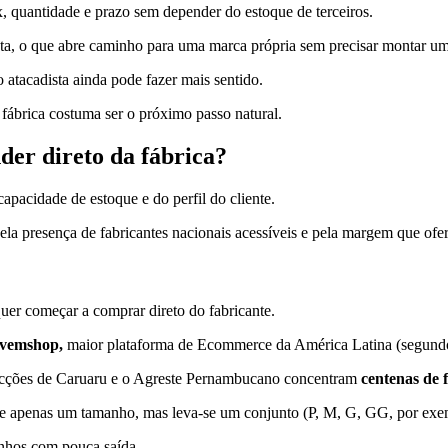
ix, quantidade e prazo sem depender do estoque de terceiros.
ta, o que abre caminho para uma marca própria sem precisar montar um
 atacadista ainda pode fazer mais sentido.
fábrica costuma ser o próximo passo natural.
der direto da fábrica?
apacidade de estoque e do perfil do cliente.
ela presença de fabricantes nacionais acessíveis e pela margem que ofe
quer começar a comprar direto do fabricante.
uvemshop,
maior plataforma de Ecommerce da América Latina (segundo
ecções de Caruaru e o Agreste Pernambucano concentram
centenas de 
lhe apenas um tamanho, mas leva-se um conjunto (P, M, G, GG, por ex
nhos com pouca saída.