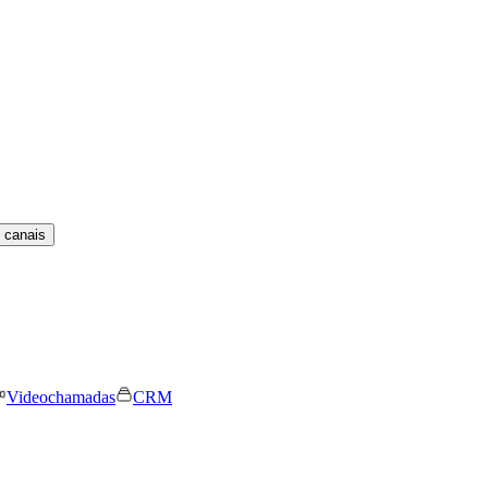
 canais
Videochamadas
CRM