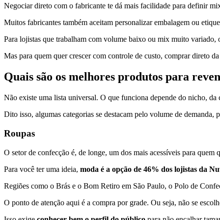
Negociar direto com o fabricante te dá mais facilidade para definir m
Muitos fabricantes também aceitam personalizar embalagem ou etique
Para lojistas que trabalham com volume baixo ou mix muito variado, o
Mas para quem quer crescer com controle de custo, comprar direto da 
Quais são os melhores produtos para reven
Não existe uma lista universal. O que funciona depende do nicho, da c
Dito isso, algumas categorias se destacam pelo volume de demanda, p
Roupas
O setor de confecção é, de longe, um dos mais acessíveis para quem 
Para você ter uma ideia,
moda é a opção de 46% dos lojistas da N
Regiões como o Brás e o Bom Retiro em São Paulo, o Polo de Conf
O ponto de atenção aqui é a compra por grade. Ou seja, não se esco
Isso exige
conhecer bem o perfil do público
para não encalhar tama