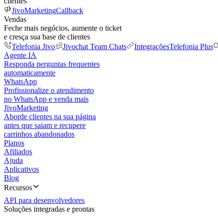
clientes
JivoMarketing
Callback
Vendas
Feche mais negócios, aumente o ticket
e cresça sua base de clientes
Telefonia Jivo
Jivochat Team Chats
Integrações
Telefonia Plus
Agente IA
Responda perguntas frequentes
automaticamente
WhatsApp
Profissionalize o atendimento
no WhatsApp e venda mais
JivoMarketing
Aborde clientes na sua página
antes que saiam e recupere
carrinhos abandonados
Planos
Afiliados
Ajuda
Aplicativos
Blog
Recursos
API para desenvolvedores
Soluções integradas e prontas