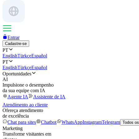
Entrar
Cadastre-se
PT
English
Türkçe
Español
PT
English
Türkçe
Español
Oportunidades
AI
Impulsione o desempenho
da sua equipe com IA
Agente IA
Assistente de IA
Atendimento ao cliente
Ofereça atendimento
de excelência
Chat para sites
Chatbot
WhatsApp
Instagram
Telegram
Todos os
Marketing
Transforme visitantes em