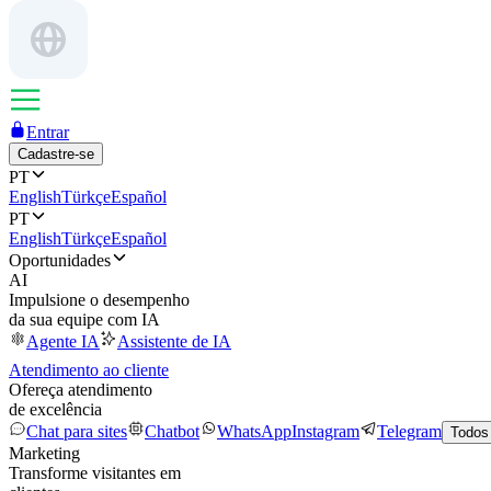
Entrar
Cadastre-se
PT
English
Türkçe
Español
PT
English
Türkçe
Español
Oportunidades
AI
Impulsione o desempenho
da sua equipe com IA
Agente IA
Assistente de IA
Atendimento ao cliente
Ofereça atendimento
de excelência
Chat para sites
Chatbot
WhatsApp
Instagram
Telegram
Todos
Marketing
Transforme visitantes em