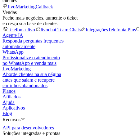
clientes
JivoMarketing
Callback
Vendas
Feche mais negócios, aumente o ticket
e cresça sua base de clientes
Telefonia Jivo
Jivochat Team Chats
Integrações
Telefonia Plus
Agente IA
Responda perguntas frequentes
automaticamente
WhatsApp
Profissionalize o atendimento
no WhatsApp e venda mais
JivoMarketing
Aborde clientes na sua página
antes que saiam e recupere
carrinhos abandonados
Planos
Afiliados
Ajuda
Aplicativos
Blog
Recursos
API para desenvolvedores
Soluções integradas e prontas