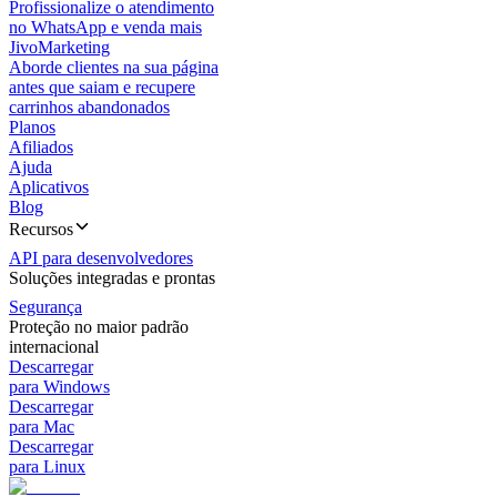
Profissionalize o atendimento
no WhatsApp e venda mais
JivoMarketing
Aborde clientes na sua página
antes que saiam e recupere
carrinhos abandonados
Planos
Afiliados
Ajuda
Aplicativos
Blog
Recursos
API para desenvolvedores
Soluções integradas e prontas
Segurança
Proteção no maior padrão
internacional
Descarregar
para Windows
Descarregar
para Mac
Descarregar
para Linux