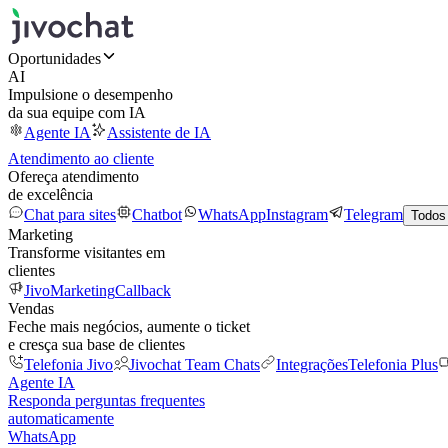
Oportunidades
AI
Impulsione o desempenho
da sua equipe com IA
Agente IA
Assistente de IA
Atendimento ao cliente
Ofereça atendimento
de excelência
Chat para sites
Chatbot
WhatsApp
Instagram
Telegram
Todos
Marketing
Transforme visitantes em
clientes
JivoMarketing
Callback
Vendas
Feche mais negócios, aumente o ticket
e cresça sua base de clientes
Telefonia Jivo
Jivochat Team Chats
Integrações
Telefonia Plus
Agente IA
Responda perguntas frequentes
automaticamente
WhatsApp