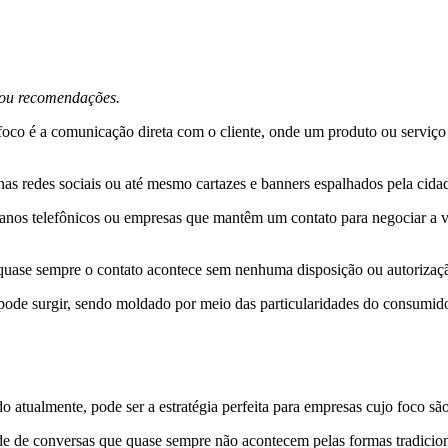
s ou recomendações.
 foco é a comunicação direta com o cliente, onde um produto ou serviç
s redes sociais ou até mesmo cartazes e banners espalhados pela cidade
anos telefônicos ou empresas que mantêm um contato para negociar a v
 quase sempre o contato acontece sem nenhuma disposição ou autorizaçã
ode surgir, sendo moldado por meio das particularidades do consumido
o atualmente, pode ser a estratégia perfeita para empresas cujo foco são
dade de conversas que quase sempre não acontecem pelas formas tradici