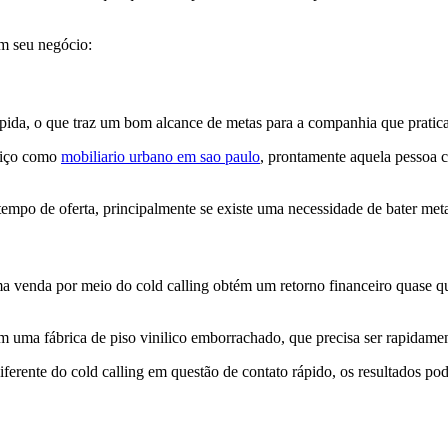
em seu negócio:
pida, o que traz um bom alcance de metas para a companhia que pratica 
viço como
mobiliario urbano em sao paulo
, prontamente aquela pessoa 
 tempo de oferta, principalmente se existe uma necessidade de bater me
ma venda por meio do cold calling obtém um retorno financeiro quase qu
em uma fábrica de piso vinilico emborrachado, que precisa ser rapidamen
ferente do cold calling em questão de contato rápido, os resultados p