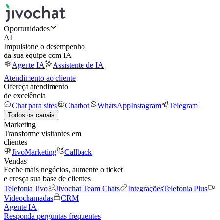
Oportunidades
AI
Impulsione o desempenho
da sua equipe com IA
Agente IA
Assistente de IA
Atendimento ao cliente
Ofereça atendimento
de excelência
Chat para sites
Chatbot
WhatsApp
Instagram
Telegram
Todos os canais
Marketing
Transforme visitantes em
clientes
JivoMarketing
Callback
Vendas
Feche mais negócios, aumente o ticket
e cresça sua base de clientes
Telefonia Jivo
Jivochat Team Chats
Integrações
Telefonia Plus
Videochamadas
CRM
Agente IA
Responda perguntas frequentes