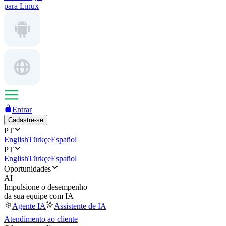
para Linux
Entrar
Cadastre-se
PT
English
Türkçe
Español
PT
English
Türkçe
Español
Oportunidades
AI
Impulsione o desempenho
da sua equipe com IA
Agente IA
Assistente de IA
Atendimento ao cliente