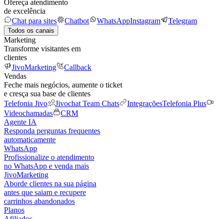
Ofereça atendimento
de excelência
Chat para sites
Chatbot
WhatsApp
Instagram
Telegram
Todos os canais
Marketing
Transforme visitantes em
clientes
JivoMarketing
Callback
Vendas
Feche mais negócios, aumente o ticket
e cresça sua base de clientes
Telefonia Jivo
Jivochat Team Chats
Integrações
Telefonia Plus
Videochamadas
CRM
Agente IA
Responda perguntas frequentes
automaticamente
WhatsApp
Profissionalize o atendimento
no WhatsApp e venda mais
JivoMarketing
Aborde clientes na sua página
antes que saiam e recupere
carrinhos abandonados
Planos
Afiliados