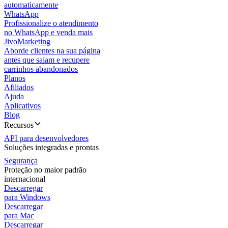
automaticamente
WhatsApp
Profissionalize o atendimento
no WhatsApp e venda mais
JivoMarketing
Aborde clientes na sua página
antes que saiam e recupere
carrinhos abandonados
Planos
Afiliados
Ajuda
Aplicativos
Blog
Recursos
API para desenvolvedores
Soluções integradas e prontas
Segurança
Proteção no maior padrão
internacional
Descarregar
para Windows
Descarregar
para Mac
Descarregar