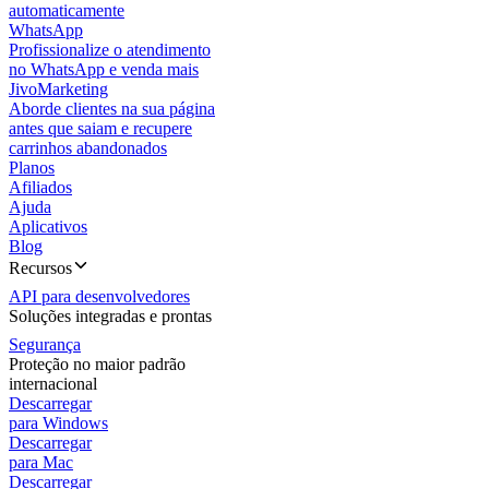
automaticamente
WhatsApp
Profissionalize o atendimento
no WhatsApp e venda mais
JivoMarketing
Aborde clientes na sua página
antes que saiam e recupere
carrinhos abandonados
Planos
Afiliados
Ajuda
Aplicativos
Blog
Recursos
API para desenvolvedores
Soluções integradas e prontas
Segurança
Proteção no maior padrão
internacional
Descarregar
para Windows
Descarregar
para Mac
Descarregar