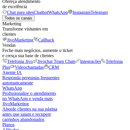
Ofereça atendimento
de excelência
Chat para sites
Chatbot
WhatsApp
Instagram
Telegram
Todos os canais
Marketing
Transforme visitantes em
clientes
JivoMarketing
Callback
Vendas
Feche mais negócios, aumente o ticket
e cresça sua base de clientes
Telefonia Jivo
Jivochat Team Chats
Integrações
Telefonia
Plus
Videochamadas
CRM
Agente IA
Responda perguntas frequentes
automaticamente
WhatsApp
Profissionalize o atendimento
no WhatsApp e venda mais
JivoMarketing
Aborde clientes na sua página
antes que saiam e recupere
carrinhos abandonados
Planos
Afiliados