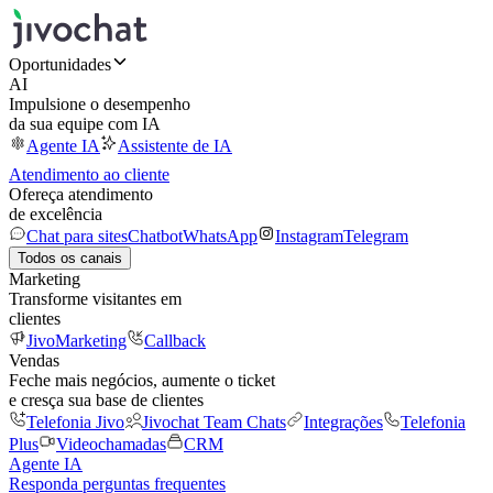
Oportunidades
AI
Impulsione o desempenho
da sua equipe com IA
Agente IA
Assistente de IA
Atendimento ao cliente
Ofereça atendimento
de excelência
Chat para sites
Chatbot
WhatsApp
Instagram
Telegram
Todos os canais
Marketing
Transforme visitantes em
clientes
JivoMarketing
Callback
Vendas
Feche mais negócios, aumente o ticket
e cresça sua base de clientes
Telefonia Jivo
Jivochat Team Chats
Integrações
Telefonia
Plus
Videochamadas
CRM
Agente IA
Responda perguntas frequentes