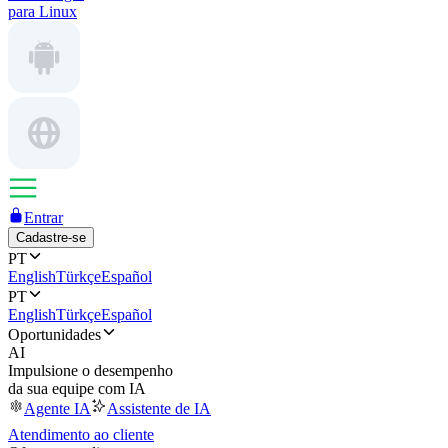
para Linux
Entrar
Cadastre-se
PT
English
Türkçe
Español
PT
English
Türkçe
Español
Oportunidades
AI
Impulsione o desempenho
da sua equipe com IA
Agente IA
Assistente de IA
Atendimento ao cliente