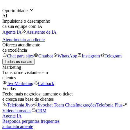
Oportunidades
AI
Impulsione o desempenho
da sua equipe com IA
Agente IA
Assistente de IA
Atendimento ao cliente
Ofereça atendimento
de excelência
Chat para sites
Chatbot
WhatsApp
Instagram
Telegram
Todos os canais
Marketing
Transforme visitantes em
clientes
JivoMarketing
Callback
Vendas
Feche mais negócios, aumente o ticket
e cresça sua base de clientes
Telefonia Jivo
Jivochat Team Chats
Integrações
Telefonia Plus
Videochamadas
CRM
Agente IA
Responda perguntas frequentes
automaticamente