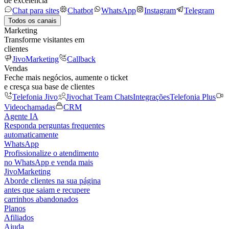
de excelência
Chat para sites
Chatbot
WhatsApp
Instagram
Telegram
Todos os canais
Marketing
Transforme visitantes em
clientes
JivoMarketing
Callback
Vendas
Feche mais negócios, aumente o ticket
e cresça sua base de clientes
Telefonia Jivo
Jivochat Team Chats
Integrações
Telefonia Plus
Videochamadas
CRM
Agente IA
Responda perguntas frequentes
automaticamente
WhatsApp
Profissionalize o atendimento
no WhatsApp e venda mais
JivoMarketing
Aborde clientes na sua página
antes que saiam e recupere
carrinhos abandonados
Planos
Afiliados
Ajuda