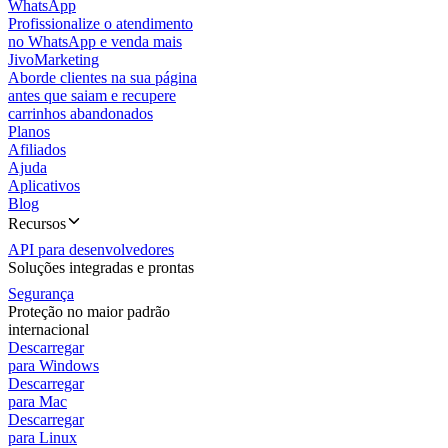
WhatsApp
Profissionalize o atendimento
no WhatsApp e venda mais
JivoMarketing
Aborde clientes na sua página
antes que saiam e recupere
carrinhos abandonados
Planos
Afiliados
Ajuda
Aplicativos
Blog
Recursos
API para desenvolvedores
Soluções integradas e prontas
Segurança
Proteção no maior padrão
internacional
Descarregar
para Windows
Descarregar
para Mac
Descarregar
para Linux