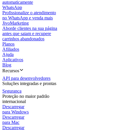
automaticamente
WhatsApp
Profissionalize o atendimento
no WhatsApp e venda mais
JivoMarketing
Aborde clientes na sua página
antes que saiam e recupere
carrinhos abandonados
Planos
Afiliados
Ajuda
Aplicativos
Blog
Recursos
API para desenvolvedores
Soluções integradas e prontas
Segurança
Proteção no maior padrão
internacional
Descarregar
para Windows
Descarregar
para Mac
Descarregar