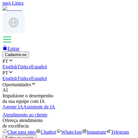
para Linux
Entrar
Cadastre-se
PT
English
Türkçe
Español
PT
English
Türkçe
Español
Oportunidades
AI
Impulsione o desempenho
da sua equipe com IA
Agente IA
Assistente de IA
Atendimento ao cliente
Ofereça atendimento
de excelência
Chat para sites
Chatbot
WhatsApp
Instagram
Telegram