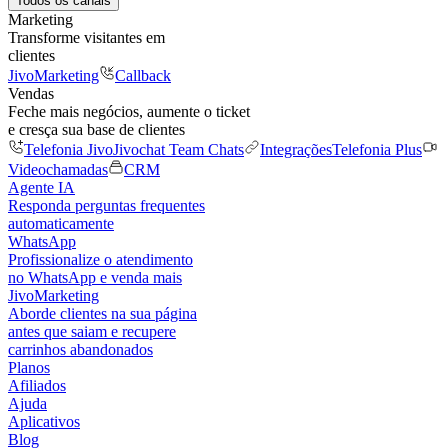
Todos os canais
Marketing
Transforme visitantes em
clientes
JivoMarketing
Callback
Vendas
Feche mais negócios, aumente o ticket
e cresça sua base de clientes
Telefonia Jivo
Jivochat Team Chats
Integrações
Telefonia Plus
Videochamadas
CRM
Agente IA
Responda perguntas frequentes
automaticamente
WhatsApp
Profissionalize o atendimento
no WhatsApp e venda mais
JivoMarketing
Aborde clientes na sua página
antes que saiam e recupere
carrinhos abandonados
Planos
Afiliados
Ajuda
Aplicativos
Blog