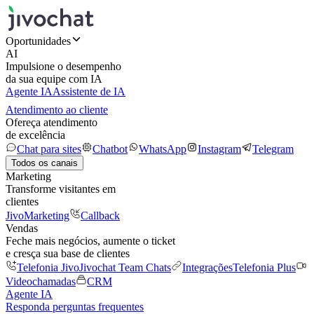
Oportunidades
AI
Impulsione o desempenho
da sua equipe com IA
Agente IA
Assistente de IA
Atendimento ao cliente
Ofereça atendimento
de excelência
Chat para sites
Chatbot
WhatsApp
Instagram
Telegram
Todos os canais
Marketing
Transforme visitantes em
clientes
JivoMarketing
Callback
Vendas
Feche mais negócios, aumente o ticket
e cresça sua base de clientes
Telefonia Jivo
Jivochat Team Chats
Integrações
Telefonia Plus
Videochamadas
CRM
Agente IA
Responda perguntas frequentes