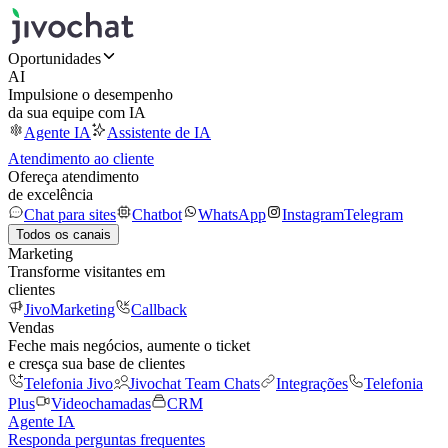
Oportunidades
AI
Impulsione o desempenho
da sua equipe com IA
Agente IA
Assistente de IA
Atendimento ao cliente
Ofereça atendimento
de excelência
Chat para sites
Chatbot
WhatsApp
Instagram
Telegram
Todos os canais
Marketing
Transforme visitantes em
clientes
JivoMarketing
Callback
Vendas
Feche mais negócios, aumente o ticket
e cresça sua base de clientes
Telefonia Jivo
Jivochat Team Chats
Integrações
Telefonia
Plus
Videochamadas
CRM
Agente IA
Responda perguntas frequentes