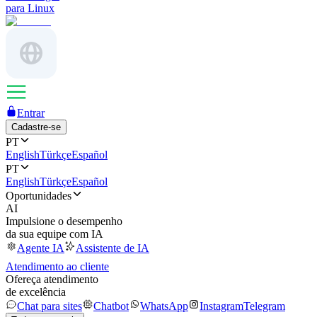
para Linux
Entrar
Cadastre-se
PT
English
Türkçe
Español
PT
English
Türkçe
Español
Oportunidades
AI
Impulsione o desempenho
da sua equipe com IA
Agente IA
Assistente de IA
Atendimento ao cliente
Ofereça atendimento
de excelência
Chat para sites
Chatbot
WhatsApp
Instagram
Telegram