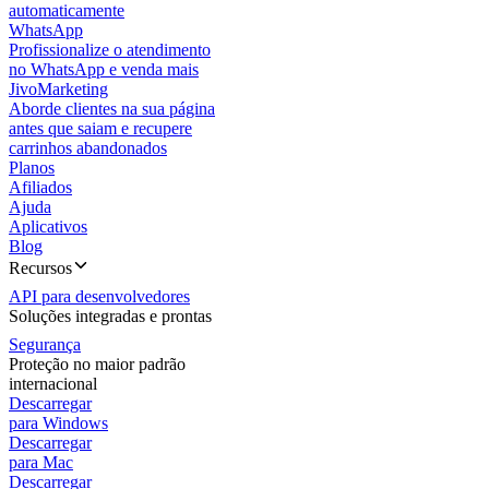
automaticamente
WhatsApp
Profissionalize o atendimento
no WhatsApp e venda mais
JivoMarketing
Aborde clientes na sua página
antes que saiam e recupere
carrinhos abandonados
Planos
Afiliados
Ajuda
Aplicativos
Blog
Recursos
API para desenvolvedores
Soluções integradas e prontas
Segurança
Proteção no maior padrão
internacional
Descarregar
para Windows
Descarregar
para Mac
Descarregar