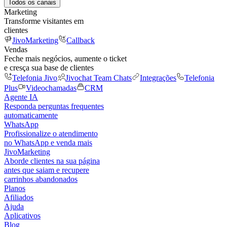
Todos os canais
Marketing
Transforme visitantes em
clientes
JivoMarketing
Callback
Vendas
Feche mais negócios, aumente o ticket
e cresça sua base de clientes
Telefonia Jivo
Jivochat Team Chats
Integrações
Telefonia
Plus
Videochamadas
CRM
Agente IA
Responda perguntas frequentes
automaticamente
WhatsApp
Profissionalize o atendimento
no WhatsApp e venda mais
JivoMarketing
Aborde clientes na sua página
antes que saiam e recupere
carrinhos abandonados
Planos
Afiliados
Ajuda
Aplicativos
Blog