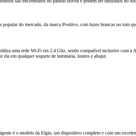
 modelos são encontrados no padrão Bivolt e podem ser utilizados no so
s popular do mercado, da marca Positivo, com luzes brancas no tom q
a utiliza uma rede Wi-Fi em 2.4 Ghz, sendo compatível inclusive com a
 ela em qualquer soquete de luminária, lustres e abajur.
gente é o modelo da Elgin, um dispositivo completo e com um excelent