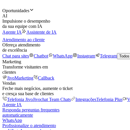
Oportunidades
AI
Impulsione o desempenho
da sua equipe com IA
Agente IA
Assistente de IA
Atendimento ao cliente
Ofereça atendimento
de excelência
Chat para sites
Chatbot
WhatsApp
Instagram
Telegram
Todos
Marketing
Transforme visitantes em
clientes
JivoMarketing
Callback
Vendas
Feche mais negócios, aumente o ticket
e cresça sua base de clientes
Telefonia Jivo
Jivochat Team Chats
Integrações
Telefonia Plus
V
Agente IA
Responda perguntas frequentes
automaticamente
WhatsApp
Profissionalize o atendimento