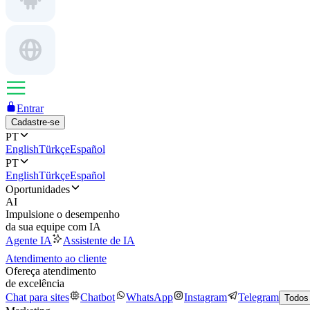
Entrar
Cadastre-se
PT
English
Türkçe
Español
PT
English
Türkçe
Español
Oportunidades
AI
Impulsione o desempenho
da sua equipe com IA
Agente IA
Assistente de IA
Atendimento ao cliente
Ofereça atendimento
de excelência
Chat para sites
Chatbot
WhatsApp
Instagram
Telegram
Todos