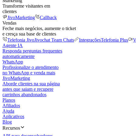
Marketing
Transforme visitantes em
clientes
JivoMarketing
Callback
Vendas
Feche mais negócios, aumente o ticket
e cresça sua base de clientes
Telefonia Jivo
Jivochat Team Chats
Integrações
Telefonia Plus
V
Agente IA
Responda perguntas frequentes
automaticamente
WhatsApp
Profissionalize o atendimento
no WhatsApp e venda mais
JivoMarketing
Aborde clientes na sua página
antes que saiam e recupere
carrinhos abandonados
Planos
Afiliados
Ajuda
Aplicativos
Blog
Recursos
API para desenvolvedores