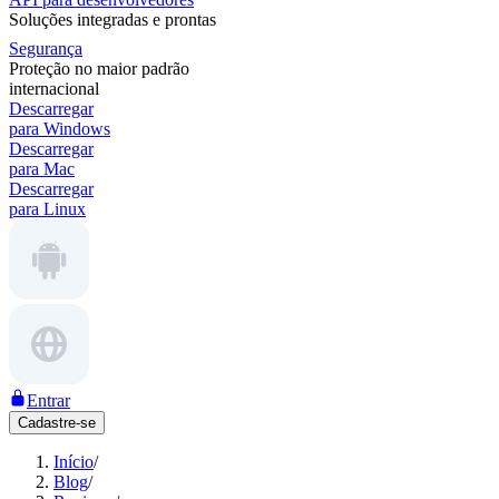
Soluções integradas e prontas
Segurança
Proteção no maior padrão
internacional
Descarregar
para Windows
Descarregar
para Mac
Descarregar
para Linux
Entrar
Cadastre-se
Início
/
Blog
/