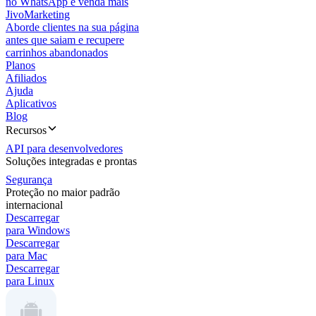
no WhatsApp e venda mais
JivoMarketing
Aborde clientes na sua página
antes que saiam e recupere
carrinhos abandonados
Planos
Afiliados
Ajuda
Aplicativos
Blog
Recursos
API para desenvolvedores
Soluções integradas e prontas
Segurança
Proteção no maior padrão
internacional
Descarregar
para Windows
Descarregar
para Mac
Descarregar
para Linux