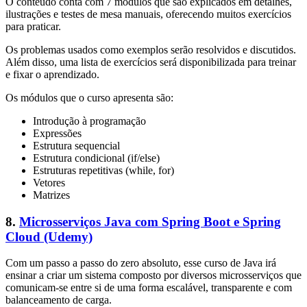
O conteúdo conta com 7 módulos que são explicados em detalhes,
ilustrações e testes de mesa manuais, oferecendo muitos exercícios
para praticar.
Os problemas usados como exemplos serão resolvidos e discutidos.
Além disso, uma lista de exercícios será disponibilizada para treinar
e fixar o aprendizado.
Os módulos que o curso apresenta são:
Introdução à programação
Expressões
Estrutura sequencial
Estrutura condicional (if/else)
Estruturas repetitivas (while, for)
Vetores
Matrizes
8.
Microsserviços Java com Spring Boot e Spring
Cloud (Udemy)
Com um passo a passo do zero absoluto, esse curso de Java irá
ensinar a criar um sistema composto por diversos microsserviços que
comunicam-se entre si de uma forma escalável, transparente e com
balanceamento de carga.