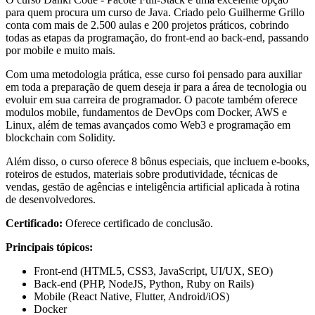
para quem procura um curso de Java. Criado pelo Guilherme Grillo
conta com mais de 2.500 aulas e 200 projetos práticos, cobrindo
todas as etapas da programação, do front-end ao back-end, passando
por mobile e muito mais.
Com uma metodologia prática, esse curso foi pensado para auxiliar
em toda a preparação de quem deseja ir para a área de tecnologia ou
evoluir em sua carreira de programador. O pacote também oferece
modulos mobile, fundamentos de DevOps com Docker, AWS e
Linux, além de temas avançados como Web3 e programação em
blockchain com Solidity.
Além disso, o curso oferece 8 bônus especiais, que incluem e-books,
roteiros de estudos, materiais sobre produtividade, técnicas de
vendas, gestão de agências e inteligência artificial aplicada à rotina
de desenvolvedores.
Certificado:
Oferece certificado de conclusão.
Principais tópicos:
Front‑end (HTML5, CSS3, JavaScript, UI/UX, SEO)
Back‑end (PHP, NodeJS, Python, Ruby on Rails)
Mobile (React Native, Flutter, Android/iOS)
Docker