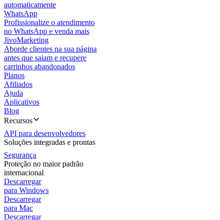
automaticamente
WhatsApp
Profissionalize o atendimento
no WhatsApp e venda mais
JivoMarketing
Aborde clientes na sua página
antes que saiam e recupere
carrinhos abandonados
Planos
Afiliados
Ajuda
Aplicativos
Blog
Recursos
API para desenvolvedores
Soluções integradas e prontas
Segurança
Proteção no maior padrão
internacional
Descarregar
para Windows
Descarregar
para Mac
Descarregar