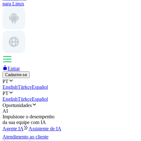
para Linux
Entrar
Cadastre-se
PT
English
Türkçe
Español
PT
English
Türkçe
Español
Oportunidades
AI
Impulsione o desempenho
da sua equipe com IA
Agente IA
Assistente de IA
Atendimento ao cliente