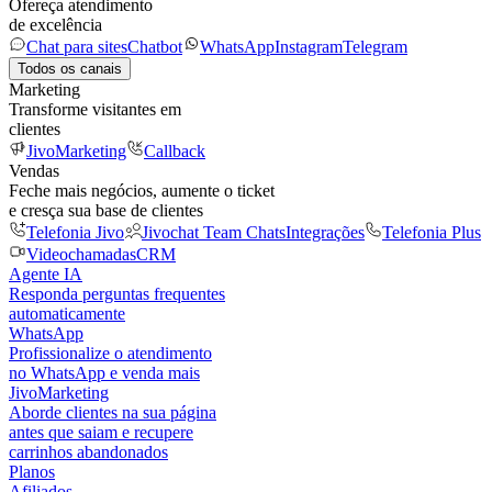
Ofereça atendimento
de excelência
Chat para sites
Chatbot
WhatsApp
Instagram
Telegram
Todos os canais
Marketing
Transforme visitantes em
clientes
JivoMarketing
Callback
Vendas
Feche mais negócios, aumente o ticket
e cresça sua base de clientes
Telefonia Jivo
Jivochat Team Chats
Integrações
Telefonia Plus
Videochamadas
CRM
Agente IA
Responda perguntas frequentes
automaticamente
WhatsApp
Profissionalize o atendimento
no WhatsApp e venda mais
JivoMarketing
Aborde clientes na sua página
antes que saiam e recupere
carrinhos abandonados
Planos
Afiliados