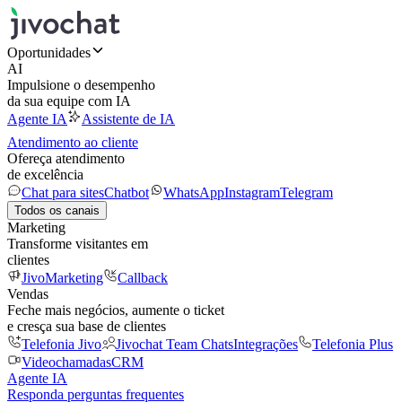
Oportunidades
AI
Impulsione o desempenho
da sua equipe com IA
Agente IA
Assistente de IA
Atendimento ao cliente
Ofereça atendimento
de excelência
Chat para sites
Chatbot
WhatsApp
Instagram
Telegram
Todos os canais
Marketing
Transforme visitantes em
clientes
JivoMarketing
Callback
Vendas
Feche mais negócios, aumente o ticket
e cresça sua base de clientes
Telefonia Jivo
Jivochat Team Chats
Integrações
Telefonia Plus
Videochamadas
CRM
Agente IA
Responda perguntas frequentes