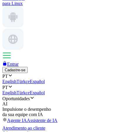
para Linux
Entrar
Cadastre-se
PT
English
Türkçe
Español
PT
English
Türkçe
Español
Oportunidades
AI
Impulsione o desempenho
da sua equipe com IA
Agente IA
Assistente de IA
Atendimento ao cliente