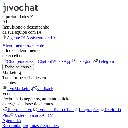
Oportunidades
AI
Impulsione o desempenho
da sua equipe com IA
Agente IA
Assistente de IA
Atendimento ao cliente
Ofereça atendimento
de excelência
Chat para sites
Chatbot
WhatsApp
Instagram
Telegram
Todos os canais
Marketing
Transforme visitantes em
clientes
JivoMarketing
Callback
Vendas
Feche mais negócios, aumente o ticket
e cresça sua base de clientes
Telefonia Jivo
Jivochat Team Chats
Integrações
Telefonia
Plus
Videochamadas
CRM
Agente IA
Responda perguntas frequentes