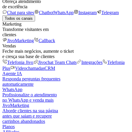
Ofereça atendimento
de excelência
Chat para sites
Chatbot
WhatsApp
Instagram
Telegram
Todos os canais
Marketing
Transforme visitantes em
clientes
JivoMarketing
Callback
Vendas
Feche mais negócios, aumente o ticket
e cresça sua base de clientes
Telefonia Jivo
Jivochat Team Chats
Integrações
Telefonia
Plus
Videochamadas
CRM
Agente IA
Responda perguntas frequentes
automaticamente
WhatsApp
Profissionalize o atendimento
no WhatsApp e venda mais
JivoMarketing
Aborde clientes na sua página
antes que saiam e recupere
carrinhos abandonados
Planos
Afiliados