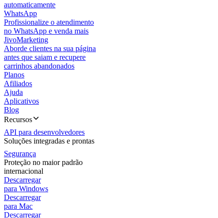
automaticamente
WhatsApp
Profissionalize o atendimento
no WhatsApp e venda mais
JivoMarketing
Aborde clientes na sua página
antes que saiam e recupere
carrinhos abandonados
Planos
Afiliados
Ajuda
Aplicativos
Blog
Recursos
API para desenvolvedores
Soluções integradas e prontas
Segurança
Proteção no maior padrão
internacional
Descarregar
para Windows
Descarregar
para Mac
Descarregar