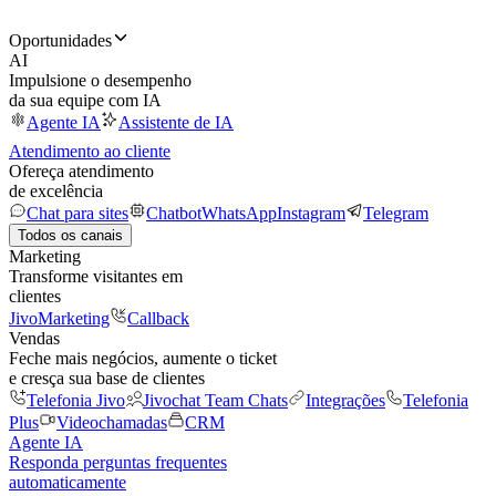
Oportunidades
AI
Impulsione o desempenho
da sua equipe com IA
Agente IA
Assistente de IA
Atendimento ao cliente
Ofereça atendimento
de excelência
Chat para sites
Chatbot
WhatsApp
Instagram
Telegram
Todos os canais
Marketing
Transforme visitantes em
clientes
JivoMarketing
Callback
Vendas
Feche mais negócios, aumente o ticket
e cresça sua base de clientes
Telefonia Jivo
Jivochat Team Chats
Integrações
Telefonia
Plus
Videochamadas
CRM
Agente IA
Responda perguntas frequentes
automaticamente