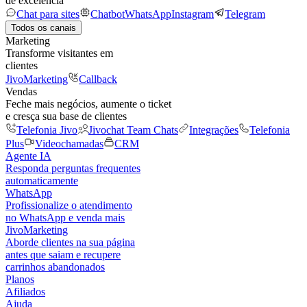
de excelência
Chat para sites
Chatbot
WhatsApp
Instagram
Telegram
Todos os canais
Marketing
Transforme visitantes em
clientes
JivoMarketing
Callback
Vendas
Feche mais negócios, aumente o ticket
e cresça sua base de clientes
Telefonia Jivo
Jivochat Team Chats
Integrações
Telefonia
Plus
Videochamadas
CRM
Agente IA
Responda perguntas frequentes
automaticamente
WhatsApp
Profissionalize o atendimento
no WhatsApp e venda mais
JivoMarketing
Aborde clientes na sua página
antes que saiam e recupere
carrinhos abandonados
Planos
Afiliados
Ajuda