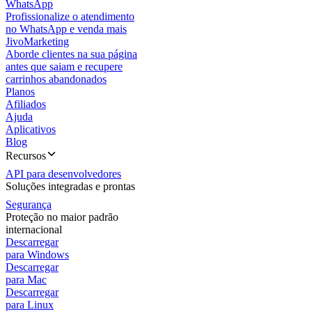
WhatsApp
Profissionalize o atendimento
no WhatsApp e venda mais
JivoMarketing
Aborde clientes na sua página
antes que saiam e recupere
carrinhos abandonados
Planos
Afiliados
Ajuda
Aplicativos
Blog
Recursos
API para desenvolvedores
Soluções integradas e prontas
Segurança
Proteção no maior padrão
internacional
Descarregar
para Windows
Descarregar
para Mac
Descarregar
para Linux