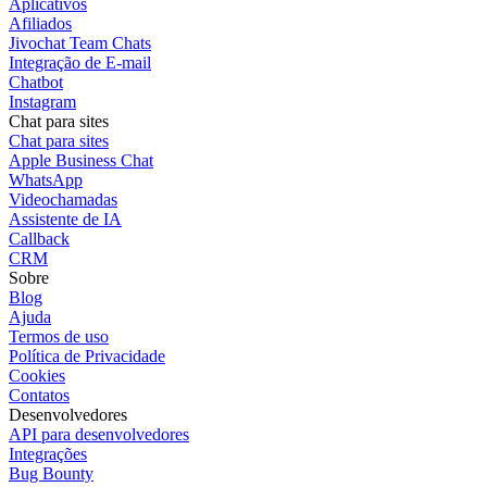
Aplicativos
Afiliados
Jivochat Team Chats
Integração de E-mail
Chatbot
Instagram
Chat para sites
Chat para sites
Apple Business Chat
WhatsApp
Videochamadas
Assistente de IA
Callback
CRM
Sobre
Blog
Ajuda
Termos de uso
Política de Privacidade
Cookies
Contatos
Desenvolvedores
API para desenvolvedores
Integrações
Bug Bounty