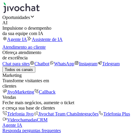
Oportunidades
AI
Impulsione o desempenho
da sua equipe com IA
Agente IA
Assistente de IA
Atendimento ao cliente
Ofereça atendimento
de excelência
Chat para sites
Chatbot
WhatsApp
Instagram
Telegram
Todos os canais
Marketing
Transforme visitantes em
clientes
JivoMarketing
Callback
Vendas
Feche mais negócios, aumente o ticket
e cresça sua base de clientes
Telefonia Jivo
Jivochat Team Chats
Integrações
Telefonia Plus
Videochamadas
CRM
Agente IA
Responda perguntas frequentes