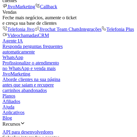
clientes
JivoMarketing
Callback
Vendas
Feche mais negócios, aumente o ticket
e cresça sua base de clientes
Telefonia Jivo
Jivochat Team Chats
Integrações
Telefonia Plus
Videochamadas
CRM
Agente IA
Responda perguntas frequentes
automaticamente
WhatsApp
Profissionalize o atendimento
no WhatsApp e venda mais
JivoMarketing
Aborde clientes na sua página
antes que saiam e recupere
carrinhos abandonados
Planos
Afiliados
Ajuda
Aplicativos
Blog
Recursos
API para desenvolvedores