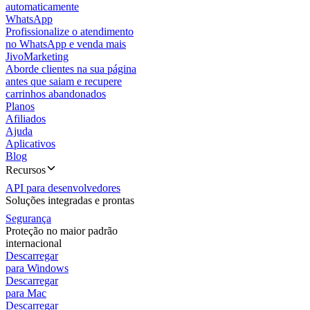
automaticamente
WhatsApp
Profissionalize o atendimento
no WhatsApp e venda mais
JivoMarketing
Aborde clientes na sua página
antes que saiam e recupere
carrinhos abandonados
Planos
Afiliados
Ajuda
Aplicativos
Blog
Recursos
API para desenvolvedores
Soluções integradas e prontas
Segurança
Proteção no maior padrão
internacional
Descarregar
para Windows
Descarregar
para Mac
Descarregar