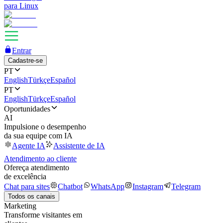
para Linux
Entrar
Cadastre-se
PT
English
Türkçe
Español
PT
English
Türkçe
Español
Oportunidades
AI
Impulsione o desempenho
da sua equipe com IA
Agente IA
Assistente de IA
Atendimento ao cliente
Ofereça atendimento
de excelência
Chat para sites
Chatbot
WhatsApp
Instagram
Telegram
Todos os canais
Marketing
Transforme visitantes em