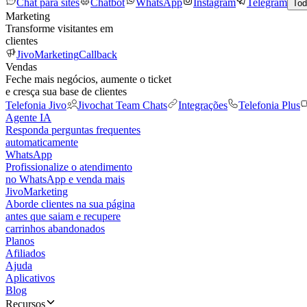
Chat para sites
Chatbot
WhatsApp
Instagram
Telegram
Tod
Marketing
Transforme visitantes em
clientes
JivoMarketing
Callback
Vendas
Feche mais negócios, aumente o ticket
e cresça sua base de clientes
Telefonia Jivo
Jivochat Team Chats
Integrações
Telefonia Plus
Agente IA
Responda perguntas frequentes
automaticamente
WhatsApp
Profissionalize o atendimento
no WhatsApp e venda mais
JivoMarketing
Aborde clientes na sua página
antes que saiam e recupere
carrinhos abandonados
Planos
Afiliados
Ajuda
Aplicativos
Blog
Recursos