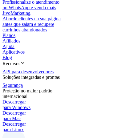
Profissionalize o atendimento
no WhatsApp e venda mais
JivoMarketing
Aborde clientes na sua página
antes que saiam e recupere
carrinhos abandonados
Planos
Afiliados
Ajuda
Aplicativos
Blog
Recursos
API para desenvolvedores
Soluções integradas e prontas
Segurança
Proteção no maior padrão
internacional
Descarregar
para Windows
Descarregar
para Mac
Descarregar
para Linux