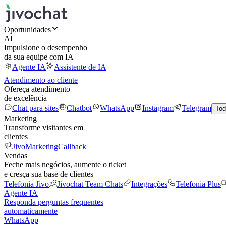
Oportunidades
AI
Impulsione o desempenho
da sua equipe com IA
Agente IA
Assistente de IA
Atendimento ao cliente
Ofereça atendimento
de excelência
Chat para sites
Chatbot
WhatsApp
Instagram
Telegram
Tod
Marketing
Transforme visitantes em
clientes
JivoMarketing
Callback
Vendas
Feche mais negócios, aumente o ticket
e cresça sua base de clientes
Telefonia Jivo
Jivochat Team Chats
Integrações
Telefonia Plus
Agente IA
Responda perguntas frequentes
automaticamente
WhatsApp