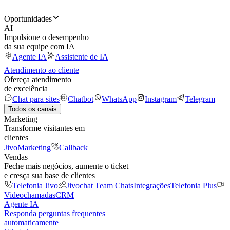
Oportunidades
AI
Impulsione o desempenho
da sua equipe com IA
Agente IA
Assistente de IA
Atendimento ao cliente
Ofereça atendimento
de excelência
Chat para sites
Chatbot
WhatsApp
Instagram
Telegram
Todos os canais
Marketing
Transforme visitantes em
clientes
JivoMarketing
Callback
Vendas
Feche mais negócios, aumente o ticket
e cresça sua base de clientes
Telefonia Jivo
Jivochat Team Chats
Integrações
Telefonia Plus
Videochamadas
CRM
Agente IA
Responda perguntas frequentes
automaticamente