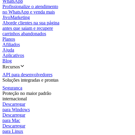
WhatsApp
Profissionalize o atendimento
no WhatsApp e venda mais
JivoMarketing
Aborde clientes na sua página
antes que saiam e recupere
carrinhos abandonados
Planos
Afiliados
Ajuda
Aplicativos
Blog
Recursos
API para desenvolvedores
Soluções integradas e prontas
Segurança
Proteção no maior padrão
internacional
Descarregar
para Windows
Descarregar
para Mac
Descarregar
para Linux