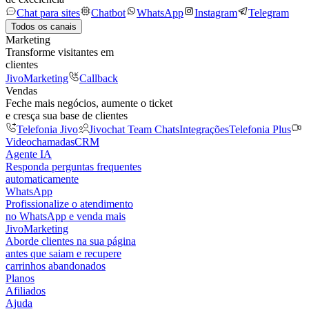
Chat para sites
Chatbot
WhatsApp
Instagram
Telegram
Todos os canais
Marketing
Transforme visitantes em
clientes
JivoMarketing
Callback
Vendas
Feche mais negócios, aumente o ticket
e cresça sua base de clientes
Telefonia Jivo
Jivochat Team Chats
Integrações
Telefonia Plus
Videochamadas
CRM
Agente IA
Responda perguntas frequentes
automaticamente
WhatsApp
Profissionalize o atendimento
no WhatsApp e venda mais
JivoMarketing
Aborde clientes na sua página
antes que saiam e recupere
carrinhos abandonados
Planos
Afiliados
Ajuda