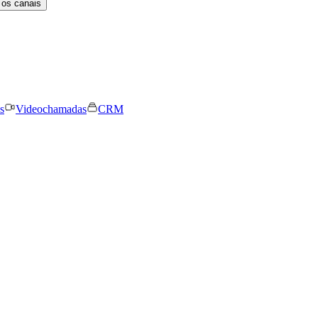
 os canais
s
Videochamadas
CRM