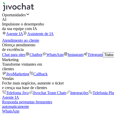
Oportunidades
AI
Impulsione o desempenho
da sua equipe com IA
Agente IA
Assistente de IA
Atendimento ao cliente
Ofereça atendimento
de excelência
Chat para sites
Chatbot
WhatsApp
Instagram
Telegram
Todos
Marketing
Transforme visitantes em
clientes
JivoMarketing
Callback
Vendas
Feche mais negócios, aumente o ticket
e cresça sua base de clientes
Telefonia Jivo
Jivochat Team Chats
Integrações
Telefonia Plu
Agente IA
Responda perguntas frequentes
automaticamente
WhatsApp