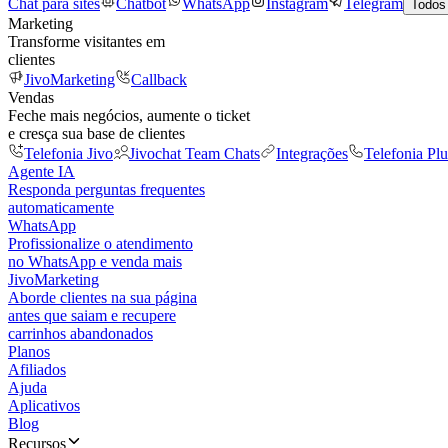
Chat para sites
Chatbot
WhatsApp
Instagram
Telegram
Todos
Marketing
Transforme visitantes em
clientes
JivoMarketing
Callback
Vendas
Feche mais negócios, aumente o ticket
e cresça sua base de clientes
Telefonia Jivo
Jivochat Team Chats
Integrações
Telefonia Plu
Agente IA
Responda perguntas frequentes
automaticamente
WhatsApp
Profissionalize o atendimento
no WhatsApp e venda mais
JivoMarketing
Aborde clientes na sua página
antes que saiam e recupere
carrinhos abandonados
Planos
Afiliados
Ajuda
Aplicativos
Blog
Recursos