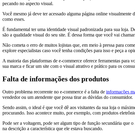
pecando no aspecto visual.
Você mesmo já deve ter acessado alguma página online visualmente de
como esses.
É fundamental ter uma identidade visual padronizada para sua loja. Des
são a qualidade visual do seu site. É dessa forma que você vai chamar 
Não cometa o erro de muitos lojistas que, em meio à pressa para come
explore especialistas caso você tenha condições para isso e peça a op
A maioria das plataformas de e-commerce oferece ferramentas para v
sua marca e ficar um site com o visual atrativo e prático para os cons
Falta de informações dos produtos
Outro problema recorrente no e-commerce é a falta de
informações ma
vendedor ou um atendente que possa tirar as dúvidas do consumidor.
Sendo assim, o ideal é que você dê aos visitantes da sua loja o máx
procurando. Isso acontece muito, por exemplo, com produtos eletrônic
Pode ser a voltagem, pode ser algum tipo de função secundária que o 
na descrição a característica que ele estava buscando.