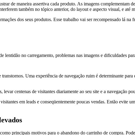
strar de maneira assertiva cada produto. As imagens complementam de fo
interferem também no tópico anterior, do layout e aspecto visual, e até
rmações dos seus produtos. Esse trabalho vai ser recompensado lá na fr
e lentidão no carregamento, problemas nas imagens e dificuldades para
e transtornos. Uma experiência de navegação ruim é determinante para q
, levar centenas de visitantes diariamente ao seu site e a navegação po
 visitantes em leads e conseqüentemente poucas vendas. Então evite um
elevados
 como principais motivos para o abandono do carrinho de compra. Pode 