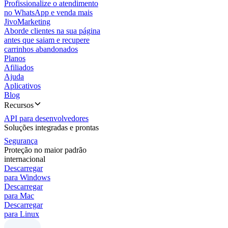
Profissionalize o atendimento
no WhatsApp e venda mais
JivoMarketing
Aborde clientes na sua página
antes que saiam e recupere
carrinhos abandonados
Planos
Afiliados
Ajuda
Aplicativos
Blog
Recursos
API para desenvolvedores
Soluções integradas e prontas
Segurança
Proteção no maior padrão
internacional
Descarregar
para Windows
Descarregar
para Mac
Descarregar
para Linux