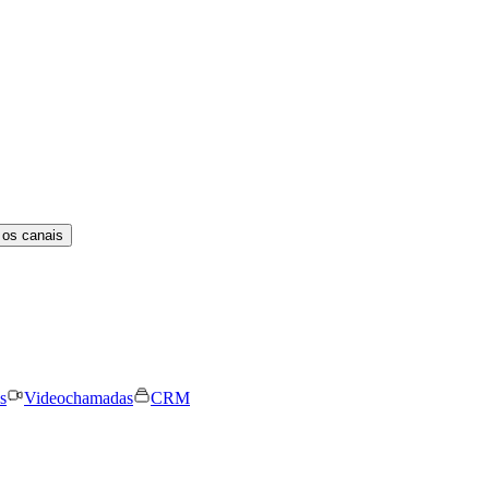
 os canais
s
Videochamadas
CRM