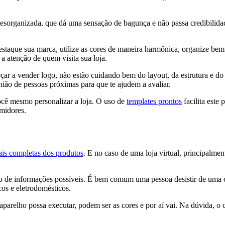
sorganizada, que dá uma sensação de bagunça e não passa credibilidad
taque sua marca, utilize as cores de maneira harmônica, organize bem su
a atenção de quem visita sua loja.
çar a vender logo, não estão cuidando bem do layout, da estrutura e do
inião de pessoas próximas para que te ajudem a avaliar.
ocê mesmo personalizar a loja. O uso de
templates prontos
facilita este
umidores.
is completas dos produtos
. E no caso de uma loja virtual, principalme
imo de informações possíveis. É bem comum uma pessoa desistir de uma 
os e eletrodomésticos.
aparelho possa executar, podem ser as cores e por aí vai. Na dúvida, 