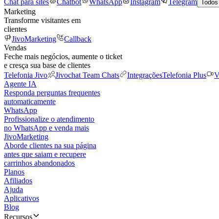
Chat para sites
Chatbot
WhatsApp
Instagram
Telegram
Todos
Marketing
Transforme visitantes em
clientes
JivoMarketing
Callback
Vendas
Feche mais negócios, aumente o ticket
e cresça sua base de clientes
Telefonia Jivo
Jivochat Team Chats
Integrações
Telefonia Plus
V
Agente IA
Responda perguntas frequentes
automaticamente
WhatsApp
Profissionalize o atendimento
no WhatsApp e venda mais
JivoMarketing
Aborde clientes na sua página
antes que saiam e recupere
carrinhos abandonados
Planos
Afiliados
Ajuda
Aplicativos
Blog
Recursos