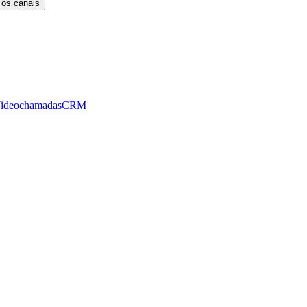
 os canais
ideochamadas
CRM