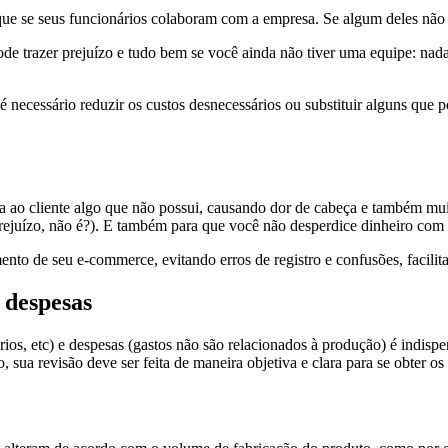
ue se seus funcionários colaboram com a empresa. Se algum deles não e
ode trazer prejuízo e tudo bem se você ainda não tiver uma equipe: na
, é necessário reduzir os custos desnecessários ou substituir alguns que
 ao cliente algo que não possui, causando dor de cabeça e também muit
e prejuízo, não é?). E também para que você não desperdice dinheiro co
nto de seu e-commerce, evitando erros de registro e confusões, facili
e despesas
ios, etc) e despesas (gastos não são relacionados à produção) é indisp
sua revisão deve ser feita de maneira objetiva e clara para se obter os