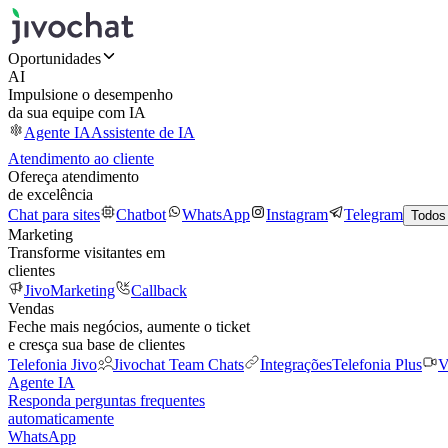
Oportunidades
AI
Impulsione o desempenho
da sua equipe com IA
Agente IA
Assistente de IA
Atendimento ao cliente
Ofereça atendimento
de excelência
Chat para sites
Chatbot
WhatsApp
Instagram
Telegram
Todos
Marketing
Transforme visitantes em
clientes
JivoMarketing
Callback
Vendas
Feche mais negócios, aumente o ticket
e cresça sua base de clientes
Telefonia Jivo
Jivochat Team Chats
Integrações
Telefonia Plus
V
Agente IA
Responda perguntas frequentes
automaticamente
WhatsApp