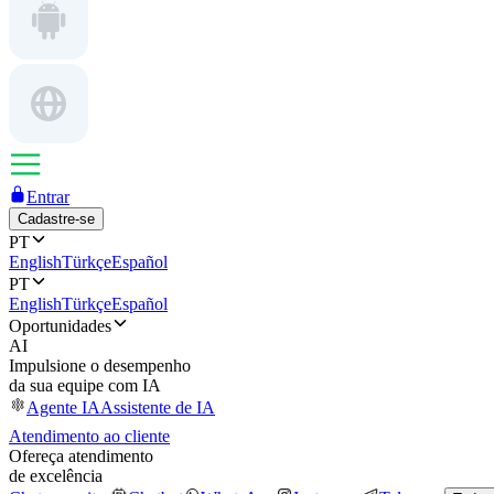
Entrar
Cadastre-se
PT
English
Türkçe
Español
PT
English
Türkçe
Español
Oportunidades
AI
Impulsione o desempenho
da sua equipe com IA
Agente IA
Assistente de IA
Atendimento ao cliente
Ofereça atendimento
de excelência