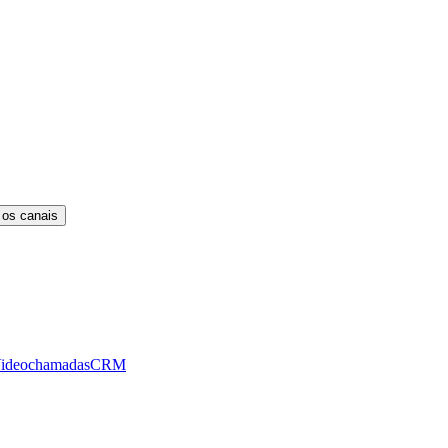
 os canais
ideochamadas
CRM