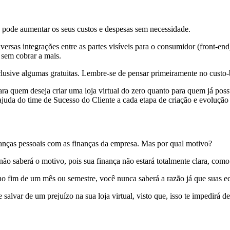
 pode aumentar os seus custos e despesas sem necessidade.
as integrações entre as partes visíveis para o consumidor (front-end) e 
sem cobrar a mais.
clusive algumas gratuitas. Lembre-se de pensar primeiramente no custo-
a quem deseja criar uma loja virtual do zero quanto para quem já possu
 ajuda do time de Sucesso do Cliente a cada etapa de criação e evolução d
anças pessoais com as finanças da empresa. Mas por qual motivo?
ão saberá o motivo, pois sua finança não estará totalmente clara, como
no fim de um mês ou semestre, você nunca saberá a razão já que suas eco
salvar de um prejuízo na sua loja virtual, visto que, isso te impedirá d