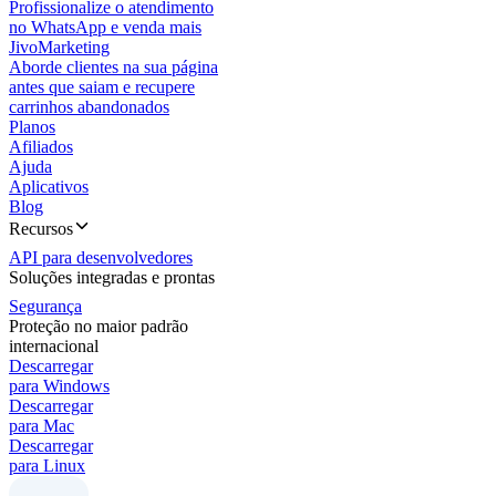
Profissionalize o atendimento
no WhatsApp e venda mais
JivoMarketing
Aborde clientes na sua página
antes que saiam e recupere
carrinhos abandonados
Planos
Afiliados
Ajuda
Aplicativos
Blog
Recursos
API para desenvolvedores
Soluções integradas e prontas
Segurança
Proteção no maior padrão
internacional
Descarregar
para Windows
Descarregar
para Mac
Descarregar
para Linux