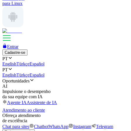
para Linux
Entrar
Cadastre-se
PT
English
Türkçe
Español
PT
English
Türkçe
Español
Oportunidades
AI
Impulsione o desempenho
da sua equipe com IA
Agente IA
Assistente de IA
Atendimento ao cliente
Ofereça atendimento
de excelência
Chat para sites
Chatbot
WhatsApp
Instagram
Telegram