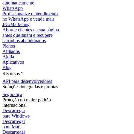
automaticamente
WhatsApp
Profissionalize o atendimento
no WhatsApp e venda mais
JivoMarketing
Aborde clientes na sua página
antes que saiam e recupere
carrinhos abandonados
Planos
Afiliados
Ajuda
Aplicativos
Blog
Recursos
API para desenvolvedores
Soluções integradas e prontas
Segurança
Proteção no maior padrão
internacional
Descarregar
para Windows
Descarregar
para Mac
Descarregar