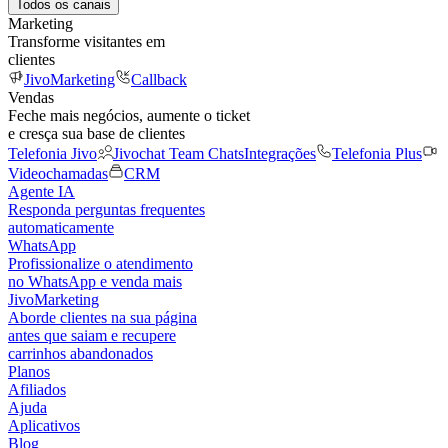
Todos os canais
Marketing
Transforme visitantes em
clientes
JivoMarketing
Callback
Vendas
Feche mais negócios, aumente o ticket
e cresça sua base de clientes
Telefonia Jivo
Jivochat Team Chats
Integrações
Telefonia Plus
Videochamadas
CRM
Agente IA
Responda perguntas frequentes
automaticamente
WhatsApp
Profissionalize o atendimento
no WhatsApp e venda mais
JivoMarketing
Aborde clientes na sua página
antes que saiam e recupere
carrinhos abandonados
Planos
Afiliados
Ajuda
Aplicativos
Blog