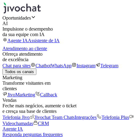
Oportunidades
AI
Impulsione o desempenho
da sua equipe com IA
Agente IA
Assistente de IA
Atendimento ao cliente
Ofereça atendimento
de excelência
Chat para sites
Chatbot
WhatsApp
Instagram
Telegram
Todos os canais
Marketing
Transforme visitantes em
clientes
JivoMarketing
Callback
Vendas
Feche mais negócios, aumente o ticket
e cresça sua base de clientes
Telefonia Jivo
Jivochat Team Chats
Integrações
Telefonia Plus
Videochamadas
CRM
Agente IA
Responda perguntas frequentes