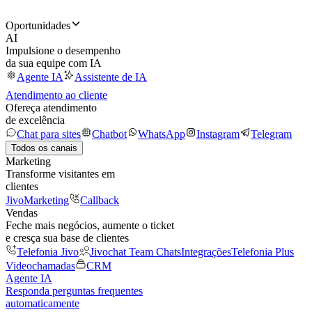
Oportunidades
AI
Impulsione o desempenho
da sua equipe com IA
Agente IA
Assistente de IA
Atendimento ao cliente
Ofereça atendimento
de excelência
Chat para sites
Chatbot
WhatsApp
Instagram
Telegram
Todos os canais
Marketing
Transforme visitantes em
clientes
JivoMarketing
Callback
Vendas
Feche mais negócios, aumente o ticket
e cresça sua base de clientes
Telefonia Jivo
Jivochat Team Chats
Integrações
Telefonia Plus
Videochamadas
CRM
Agente IA
Responda perguntas frequentes
automaticamente