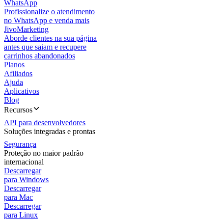
WhatsApp
Profissionalize o atendimento
no WhatsApp e venda mais
JivoMarketing
Aborde clientes na sua página
antes que saiam e recupere
carrinhos abandonados
Planos
Afiliados
Ajuda
Aplicativos
Blog
Recursos
API para desenvolvedores
Soluções integradas e prontas
Segurança
Proteção no maior padrão
internacional
Descarregar
para Windows
Descarregar
para Mac
Descarregar
para Linux