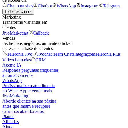
de excelência
Chat para sites
Chatbot
WhatsApp
Instagram
Telegram
Todos os canais
Marketing
Transforme visitantes em
clientes
JivoMarketing
Callback
Vendas
Feche mais negócios, aumente o ticket
e cresça sua base de clientes
Telefonia Jivo
Jivochat Team Chats
Integrações
Telefonia Plus
Videochamadas
CRM
Agente IA
Responda perguntas frequentes
automaticamente
WhatsApp
Profissionalize o atendimento
no WhatsApp e venda mais
JivoMarketing
Aborde clientes na sua página
antes que saiam e recupere
carrinhos abandonados
Planos
Afiliados
Ajuda