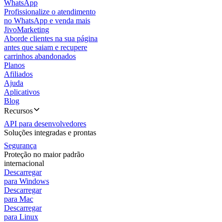
WhatsApp
Profissionalize o atendimento
no WhatsApp e venda mais
JivoMarketing
Aborde clientes na sua página
antes que saiam e recupere
carrinhos abandonados
Planos
Afiliados
Ajuda
Aplicativos
Blog
Recursos
API para desenvolvedores
Soluções integradas e prontas
Segurança
Proteção no maior padrão
internacional
Descarregar
para Windows
Descarregar
para Mac
Descarregar
para Linux