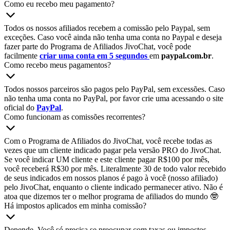
Como eu recebo meu pagamento?
Todos os nossos afiliados recebem a comissão pelo Paypal, sem
exceções. Caso você ainda não tenha uma conta no Paypal e deseja
fazer parte do Programa de Afiliados JivoChat, você pode
facilmente
criar uma conta em 5 segundos
em
paypal.com.br
.
Como recebo meus pagamentos?
Todos nossos parceiros são pagos pelo PayPal, sem excessões. Caso
não tenha uma conta no PayPal, por favor crie uma acessando o site
oficial do
PayPal
.
Como funcionam as comissões recorrentes?
Com o Programa de Afiliados do JivoChat, você recebe todas as
vezes que um cliente indicado pagar pela versão PRO do JivoChat.
Se você indicar UM cliente e este cliente pagar R$100 por mês,
você receberá R$30 por mês. Literalmente 30 de todo valor recebido
de seus indicados em nossos planos é pago à você (nosso afiliado)
pelo JivoChat, enquanto o cliente indicado permanecer ativo. Não é
atoa que dizemos ter o melhor programa de afiliados do mundo 🤓
Há impostos aplicados em minha comissão?
Depende. Você só precisa se preocupar com taxas ou impostos