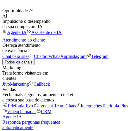
Oportunidades
AI
Impulsione o desempenho
da sua equipe com IA
Agente IA
Assistente de IA
Atendimento ao cliente
Ofereça atendimento
de excelência
Chat para sites
Chatbot
WhatsApp
Instagram
Telegram
Todos os canais
Marketing
Transforme visitantes em
clientes
JivoMarketing
Callback
Vendas
Feche mais negócios, aumente o ticket
e cresça sua base de clientes
Telefonia Jivo
Jivochat Team Chats
Integrações
Telefonia Plus
Videochamadas
CRM
Agente IA
Responda perguntas frequentes
automaticamente