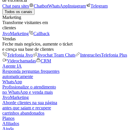
de excelência
Chat para sites
Chatbot
WhatsApp
Instagram
Telegram
Todos os canais
Marketing
Transforme visitantes em
clientes
JivoMarketing
Callback
Vendas
Feche mais negócios, aumente o ticket
e cresça sua base de clientes
Telefonia Jivo
Jivochat Team Chats
Integrações
Telefonia Plus
Videochamadas
CRM
Agente IA
Responda perguntas frequentes
automaticamente
WhatsApp
Profissionalize o atendimento
no WhatsApp e venda mais
JivoMarketing
Aborde clientes na sua página
antes que saiam e recupere
carrinhos abandonados
Planos
Afiliados
Ajuda