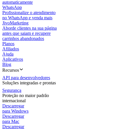
automaticamente
WhatsApp
Profissionalize o atendimento
no WhatsApp e venda mais
JivoMarketing
Aborde clientes na sua página
antes que saiam e recupere
carrinhos abandonados
Planos
Afiliados
Ajuda
Aplicativos
Blog
Recursos
API para desenvolvedores
Soluções integradas e prontas
Segurança
Proteção no maior padrão
internacional
Descarregar
para Windows
Descarregar
para Mac
Descarregar