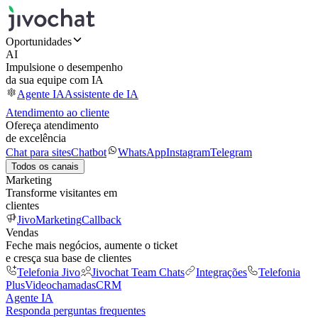
Oportunidades
AI
Impulsione o desempenho
da sua equipe com IA
Agente IA
Assistente de IA
Atendimento ao cliente
Ofereça atendimento
de excelência
Chat para sites
Chatbot
WhatsApp
Instagram
Telegram
Todos os canais
Marketing
Transforme visitantes em
clientes
JivoMarketing
Callback
Vendas
Feche mais negócios, aumente o ticket
e cresça sua base de clientes
Telefonia Jivo
Jivochat Team Chats
Integrações
Telefonia
Plus
Videochamadas
CRM
Agente IA
Responda perguntas frequentes