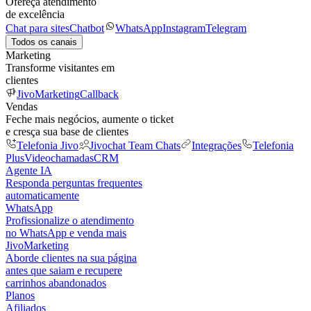
Ofereça atendimento
de excelência
Chat para sites
Chatbot
WhatsApp
Instagram
Telegram
Todos os canais
Marketing
Transforme visitantes em
clientes
JivoMarketing
Callback
Vendas
Feche mais negócios, aumente o ticket
e cresça sua base de clientes
Telefonia Jivo
Jivochat Team Chats
Integrações
Telefonia
Plus
Videochamadas
CRM
Agente IA
Responda perguntas frequentes
automaticamente
WhatsApp
Profissionalize o atendimento
no WhatsApp e venda mais
JivoMarketing
Aborde clientes na sua página
antes que saiam e recupere
carrinhos abandonados
Planos
Afiliados