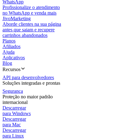
WhatsApp
Profissionalize o atendimento
no WhatsApp e venda mais
JivoMarketing
Aborde clientes na sua página
antes que saiam e recupere
carrinhos abandonados
Planos
Afiliados
Ajuda
Aplicativos
Blog
Recursos
API para desenvolvedores
Soluções integradas e prontas
Segurança
Proteção no maior padrão
internacional
Descarregar
para Windows
Descarregar
para Mac
Descarregar
para Linux