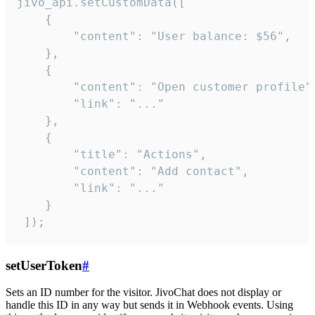
jivo_api.setCustomData([

    {

        "content": "User balance: $56",

    },

    {

        "content": "Open customer profile",
        "link": "..."

    },

    {

        "title": "Actions",

        "content": "Add contact",

        "link": "..."

    }

 ]);
setUserToken
#
Sets an ID number for the visitor. JivoChat does not display or
handle this ID in any way but sends it in Webhook events. Using