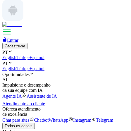
Entrar
Cadastre-se
PT
English
Türkçe
Español
PT
English
Türkçe
Español
Oportunidades
AI
Impulsione o desempenho
da sua equipe com IA
Agente IA
Assistente de IA
Atendimento ao cliente
Ofereça atendimento
de excelência
Chat para sites
Chatbot
WhatsApp
Instagram
Telegram
Todos os canais