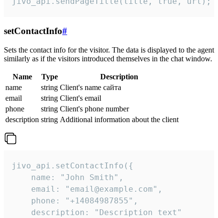
jivo_api.sendPageTitle(title, true, url);
setContactInfo
#
Sets the contact info for the visitor. The data is displayed to the agent
similarly as if the visitors introduced themselves in the chat window.
Name
Type
Description
name
string
Client's name сайта
email
string
Client's email
phone
string
Client's phone number
description
string
Additional information about the client
jivo_api.setContactInfo({

    name: "John Smith",

    email: "email@example.com",

    phone: "+14084987855",

    description: "Description text"
