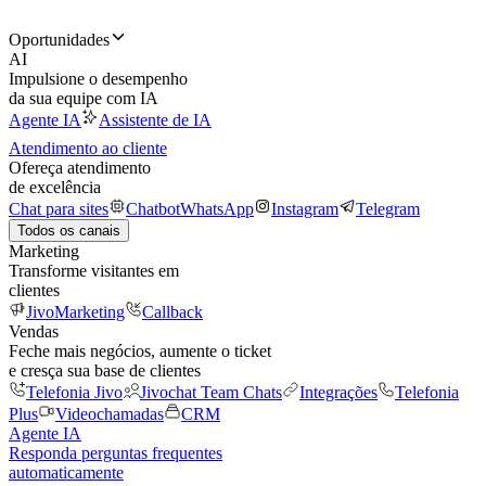
Oportunidades
AI
Impulsione o desempenho
da sua equipe com IA
Agente IA
Assistente de IA
Atendimento ao cliente
Ofereça atendimento
de excelência
Chat para sites
Chatbot
WhatsApp
Instagram
Telegram
Todos os canais
Marketing
Transforme visitantes em
clientes
JivoMarketing
Callback
Vendas
Feche mais negócios, aumente o ticket
e cresça sua base de clientes
Telefonia Jivo
Jivochat Team Chats
Integrações
Telefonia
Plus
Videochamadas
CRM
Agente IA
Responda perguntas frequentes
automaticamente