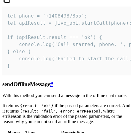
let phone = '+14084987855';

let apiResult = jivo_api.startCall(phone);

if (apiResult.result === 'ok') {

    console.log('Call started, phone: ', ph
} else {

    console.log('Failed to start the call,
}
sendOfflineMessage
#
With this method you can send a message in the offline chat mode.
It returns
if the passed parameters are correct. And
{result: 'ok'}
it returns
, where
{result: 'fail', error: errReason}
errReason is the validation error of the passed parameters, or the
reason why you can not send an offline message.
Name
Type
Description