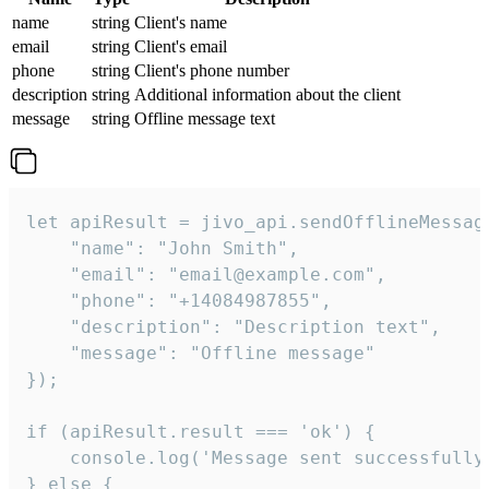
name
string
Client's name
email
string
Client's email
phone
string
Client's phone number
description
string
Additional information about the client
message
string
Offline message text
let apiResult = jivo_api.sendOfflineMessage
    "name": "John Smith",

    "email": "email@example.com",

    "phone": "+14084987855",

    "description": "Description text",

    "message": "Offline message"

});

if (apiResult.result === 'ok') {

    console.log('Message sent successfully'
} else {
