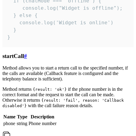
  if (chatMode === 'offline') {

     console.log("Widget is offline");

  } else {

    console.log('Widget is online')

  }

}
startCall
#
Method allows you to start a return call to the specified number, if
the calls are available (Callback feature is configured and the
telephony balance is sufficient).
Method returns
if the phone number is in the
{result: 'ok'}
correct format and the request to start the call can be made.
Otherwise it returns
{result: 'fail', reason: 'Callback
with the call failure reason details.
disabled'}
Name
Type
Description
phone
string
Phone number