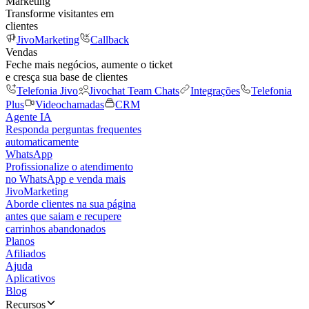
Marketing
Transforme visitantes em
clientes
JivoMarketing
Callback
Vendas
Feche mais negócios, aumente o ticket
e cresça sua base de clientes
Telefonia Jivo
Jivochat Team Chats
Integrações
Telefonia
Plus
Videochamadas
CRM
Agente IA
Responda perguntas frequentes
automaticamente
WhatsApp
Profissionalize o atendimento
no WhatsApp e venda mais
JivoMarketing
Aborde clientes na sua página
antes que saiam e recupere
carrinhos abandonados
Planos
Afiliados
Ajuda
Aplicativos
Blog
Recursos