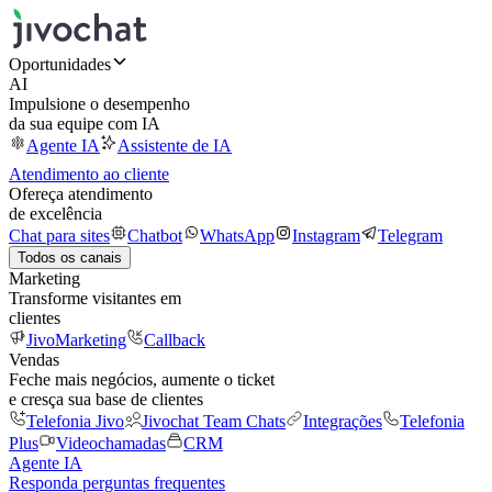
Oportunidades
AI
Impulsione o desempenho
da sua equipe com IA
Agente IA
Assistente de IA
Atendimento ao cliente
Ofereça atendimento
de excelência
Chat para sites
Chatbot
WhatsApp
Instagram
Telegram
Todos os canais
Marketing
Transforme visitantes em
clientes
JivoMarketing
Callback
Vendas
Feche mais negócios, aumente o ticket
e cresça sua base de clientes
Telefonia Jivo
Jivochat Team Chats
Integrações
Telefonia
Plus
Videochamadas
CRM
Agente IA
Responda perguntas frequentes