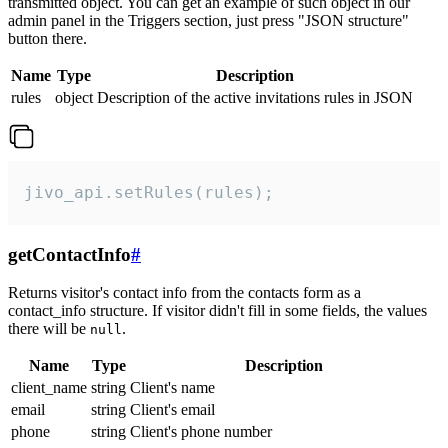
transmitted object. You can get an example of such object in our
admin panel in the Triggers section, just press "JSON structure"
button there.
Name
Type
Description
rules
object
Description of the active invitations rules in JSON
jivo_api.setRules(rules);
getContactInfo
#
Returns visitor's contact info from the contacts form as a
contact_info structure. If visitor didn't fill in some fields, the values
there will be
.
null
Name
Type
Description
client_name
string
Client's name
email
string
Client's email
phone
string
Client's phone number