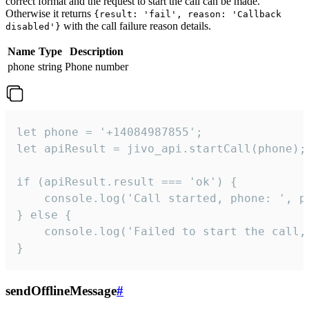
correct format and the request to start the call can be made.
Otherwise it returns
{result: 'fail', reason: 'Callback
with the call failure reason details.
disabled'}
Name
Type
Description
phone
string
Phone number
let phone = '+14084987855';

let apiResult = jivo_api.startCall(phone);

if (apiResult.result === 'ok') {

    console.log('Call started, phone: ', ph
} else {

    console.log('Failed to start the call,
}
sendOfflineMessage
#