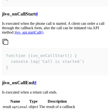
jivo_onCallStart
#
Is executed when the phone call is started. A client can order a call
through the callback form, also the call can be initiated via API
method
jivo_api.startCall()
.
function jivo_onCallStart() {

  console.log('Call is started')

}
jivo_onCallEnd
#
Is executed when a return call ends.
Name
Type
Description
result
object
The result of a callback
optional