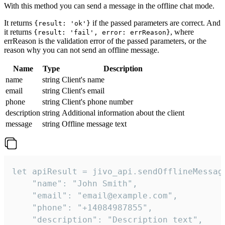
With this method you can send a message in the offline chat mode.
It returns
if the passed parameters are correct. And
{result: 'ok'}
it returns
, where
{result: 'fail', error: errReason}
errReason is the validation error of the passed parameters, or the
reason why you can not send an offline message.
Name
Type
Description
name
string
Client's name
email
string
Client's email
phone
string
Client's phone number
description
string
Additional information about the client
message
string
Offline message text
let apiResult = jivo_api.sendOfflineMessage
    "name": "John Smith",

    "email": "email@example.com",

    "phone": "+14084987855",

    "description": "Description text",
