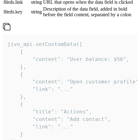
fileds.link
string
URL that opens when the data field is clicked
Description of the data field, added in bold
fileds.key
string
before the field content, separated by a colon
jivo_api.setCustomData([

    {

        "content": "User balance: $56",

    },

    {

        "content": "Open customer profile",
        "link": "..."

    },

    {

        "title": "Actions",

        "content": "Add contact",

        "link": "..."

    }
