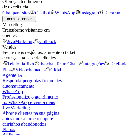
Ofereça atendimento
de excelência
Chat para sites
Chatbot
WhatsApp
Instagram
Telegram
Todos os canais
Marketing
Transforme visitantes em
clientes
JivoMarketing
Callback
Vendas
Feche mais negócios, aumente o ticket
e cresça sua base de clientes
Telefonia Jivo
Jivochat Team Chats
Integrações
Telefonia
Plus
Videochamadas
CRM
Agente IA
Responda perguntas frequentes
automaticamente
WhatsApp
Profissionalize o atendimento
no WhatsApp e venda mais
JivoMarketing
Aborde clientes na sua página
antes que saiam e recupere
carrinhos abandonados
Planos
Afiliados