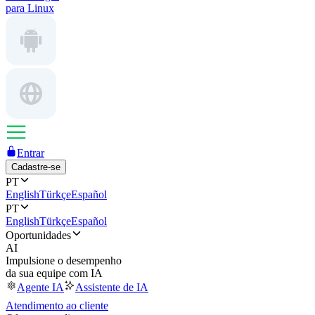
para Linux
Entrar
Cadastre-se
PT
English
Türkçe
Español
PT
English
Türkçe
Español
Oportunidades
AI
Impulsione o desempenho
da sua equipe com IA
Agente IA
Assistente de IA
Atendimento ao cliente