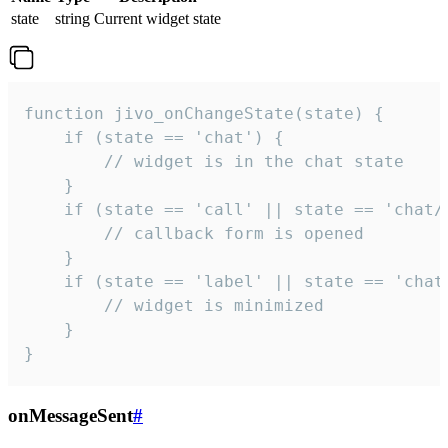
state
string
Current widget state
function jivo_onChangeState(state) {

    if (state == 'chat') {

        // widget is in the chat state

    }

    if (state == 'call' || state == 'chat/c
        // callback form is opened

    }

    if (state == 'label' || state == 'chat/
        // widget is minimized

    }

}
onMessageSent
#