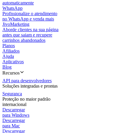
automaticamente
WhatsApp
Profissionalize o atendimento
no WhatsApp e venda mais
JivoMarketing
Aborde clientes na sua página
antes que saiam e recupere
carrinhos abandonados
Planos
Afiliados
Ajuda
Aplicativos
Blog
Recursos
API para desenvolvedores
Soluções integradas e prontas
Segurança
Proteção no maior padrão
internacional
Descarregar
para Windows
Descarregar
para Mac
Descarregar