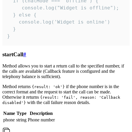
  if (chatMode === 'offline') {

     console.log("Widget is offline");

  } else {

    console.log('Widget is online')

  }

}
startCall
#
Method allows you to start a return call to the specified number, if
the calls are available (Callback feature is configured and the
telephony balance is sufficient).
Method returns
if the phone number is in the
{result: 'ok'}
correct format and the request to start the call can be made.
Otherwise it returns
{result: 'fail', reason: 'Callback
with the call failure reason details.
disabled'}
Name
Type
Description
phone
string
Phone number