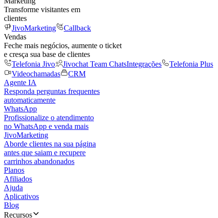
Marketing
Transforme visitantes em
clientes
JivoMarketing
Callback
Vendas
Feche mais negócios, aumente o ticket
e cresça sua base de clientes
Telefonia Jivo
Jivochat Team Chats
Integrações
Telefonia Plus
Videochamadas
CRM
Agente IA
Responda perguntas frequentes
automaticamente
WhatsApp
Profissionalize o atendimento
no WhatsApp e venda mais
JivoMarketing
Aborde clientes na sua página
antes que saiam e recupere
carrinhos abandonados
Planos
Afiliados
Ajuda
Aplicativos
Blog
Recursos