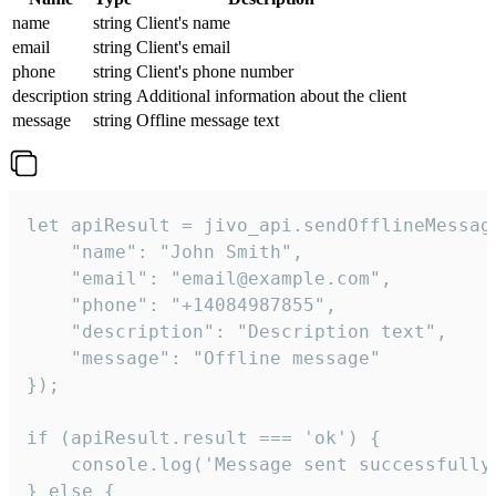
name
string
Client's name
email
string
Client's email
phone
string
Client's phone number
description
string
Additional information about the client
message
string
Offline message text
let apiResult = jivo_api.sendOfflineMessage
    "name": "John Smith",

    "email": "email@example.com",

    "phone": "+14084987855",

    "description": "Description text",

    "message": "Offline message"

});

if (apiResult.result === 'ok') {

    console.log('Message sent successfully'
} else {
