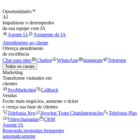
Oportunidades
AI
Impulsione o desempenho
da sua equipe com IA
Agente IA
Assistente de IA
Atendimento ao cliente
Ofereça atendimento
de excelência
Chat para sites
Chatbot
WhatsApp
Instagram
Telegram
Todos os canais
Marketing
Transforme visitantes em
clientes
JivoMarketing
Callback
Vendas
Feche mais negócios, aumente o ticket
e cresça sua base de clientes
Telefonia Jivo
Jivochat Team Chats
Integrações
Telefonia Plus
Videochamadas
CRM
Agente IA
Responda perguntas frequentes
automaticamente