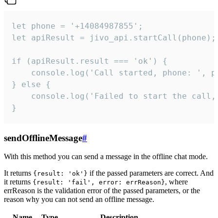
let phone = '+14084987855';

let apiResult = jivo_api.startCall(phone);

if (apiResult.result === 'ok') {

    console.log('Call started, phone: ', ph
} else {

    console.log('Failed to start the call,
}
sendOfflineMessage
#
With this method you can send a message in the offline chat mode.
It returns
if the passed parameters are correct. And
{result: 'ok'}
it returns
, where
{result: 'fail', error: errReason}
errReason is the validation error of the passed parameters, or the
reason why you can not send an offline message.
Name
Type
Description