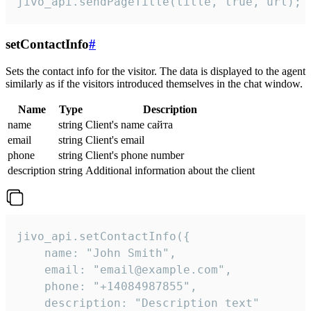
jivo_api.sendPageTitle(title, true, url);
setContactInfo
#
Sets the contact info for the visitor. The data is displayed to the agent
similarly as if the visitors introduced themselves in the chat window.
Name
Type
Description
name
string
Client's name сайта
email
string
Client's email
phone
string
Client's phone number
description
string
Additional information about the client
jivo_api.setContactInfo({

    name: "John Smith",

    email: "email@example.com",

    phone: "+14084987855",

    description: "Description text"
