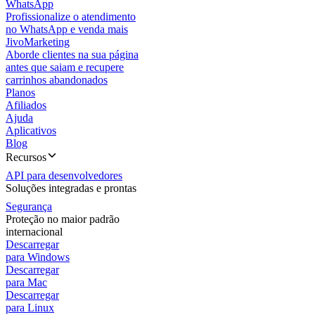
WhatsApp
Profissionalize o atendimento
no WhatsApp e venda mais
JivoMarketing
Aborde clientes na sua página
antes que saiam e recupere
carrinhos abandonados
Planos
Afiliados
Ajuda
Aplicativos
Blog
Recursos
API para desenvolvedores
Soluções integradas e prontas
Segurança
Proteção no maior padrão
internacional
Descarregar
para Windows
Descarregar
para Mac
Descarregar
para Linux