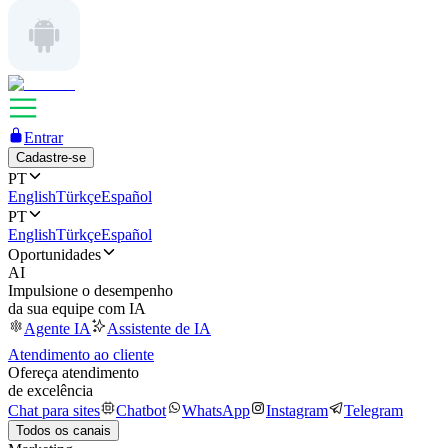
Entrar
Cadastre-se
PT
English
Türkçe
Español
PT
English
Türkçe
Español
Oportunidades
AI
Impulsione o desempenho
da sua equipe com IA
Agente IA
Assistente de IA
Atendimento ao cliente
Ofereça atendimento
de excelência
Chat para sites
Chatbot
WhatsApp
Instagram
Telegram
Todos os canais