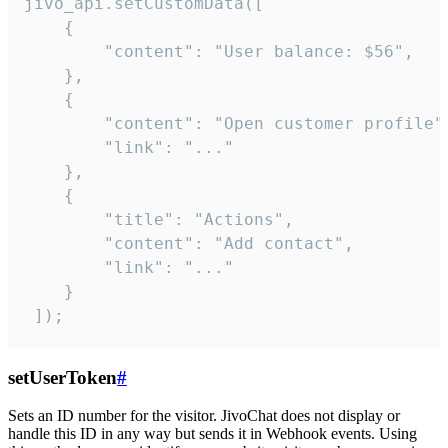
jivo_api.setCustomData([

    {

        "content": "User balance: $56",

    },

    {

        "content": "Open customer profile",
        "link": "..."

    },

    {

        "title": "Actions",

        "content": "Add contact",

        "link": "..."

    }

 ]);
setUserToken
#
Sets an ID number for the visitor. JivoChat does not display or
handle this ID in any way but sends it in Webhook events. Using