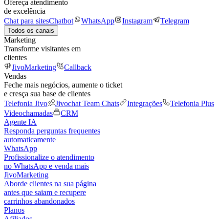
Ofereça atendimento
de excelência
Chat para sites
Chatbot
WhatsApp
Instagram
Telegram
Todos os canais
Marketing
Transforme visitantes em
clientes
JivoMarketing
Callback
Vendas
Feche mais negócios, aumente o ticket
e cresça sua base de clientes
Telefonia Jivo
Jivochat Team Chats
Integrações
Telefonia Plus
Videochamadas
CRM
Agente IA
Responda perguntas frequentes
automaticamente
WhatsApp
Profissionalize o atendimento
no WhatsApp e venda mais
JivoMarketing
Aborde clientes na sua página
antes que saiam e recupere
carrinhos abandonados
Planos
Afiliados