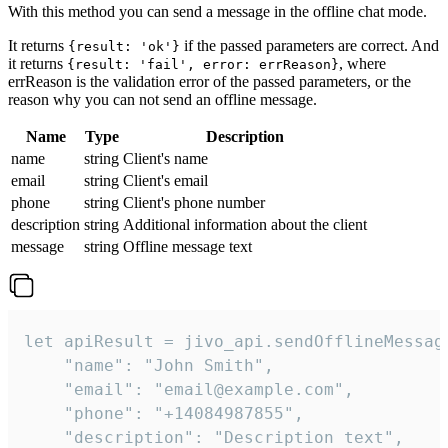
With this method you can send a message in the offline chat mode.
It returns
if the passed parameters are correct. And
{result: 'ok'}
it returns
, where
{result: 'fail', error: errReason}
errReason is the validation error of the passed parameters, or the
reason why you can not send an offline message.
Name
Type
Description
name
string
Client's name
email
string
Client's email
phone
string
Client's phone number
description
string
Additional information about the client
message
string
Offline message text
let apiResult = jivo_api.sendOfflineMessage
    "name": "John Smith",

    "email": "email@example.com",

    "phone": "+14084987855",

    "description": "Description text",
