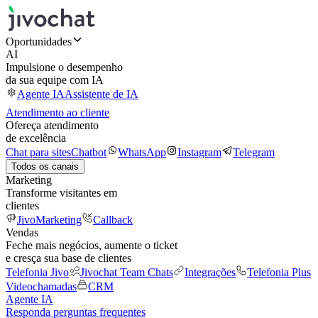
Oportunidades
AI
Impulsione o desempenho
da sua equipe com IA
Agente IA
Assistente de IA
Atendimento ao cliente
Ofereça atendimento
de excelência
Chat para sites
Chatbot
WhatsApp
Instagram
Telegram
Todos os canais
Marketing
Transforme visitantes em
clientes
JivoMarketing
Callback
Vendas
Feche mais negócios, aumente o ticket
e cresça sua base de clientes
Telefonia Jivo
Jivochat Team Chats
Integrações
Telefonia Plus
Videochamadas
CRM
Agente IA
Responda perguntas frequentes