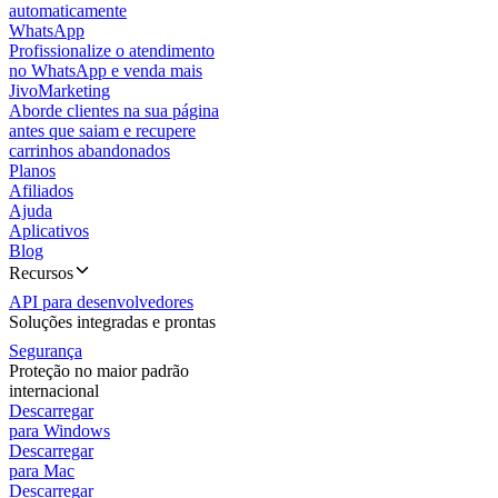
automaticamente
WhatsApp
Profissionalize o atendimento
no WhatsApp e venda mais
JivoMarketing
Aborde clientes na sua página
antes que saiam e recupere
carrinhos abandonados
Planos
Afiliados
Ajuda
Aplicativos
Blog
Recursos
API para desenvolvedores
Soluções integradas e prontas
Segurança
Proteção no maior padrão
internacional
Descarregar
para Windows
Descarregar
para Mac
Descarregar