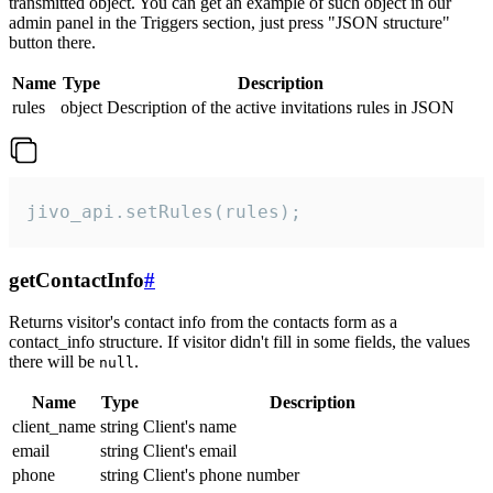
transmitted object. You can get an example of such object in our
admin panel in the Triggers section, just press "JSON structure"
button there.
Name
Type
Description
rules
object
Description of the active invitations rules in JSON
jivo_api.setRules(rules);
getContactInfo
#
Returns visitor's contact info from the contacts form as a
contact_info structure. If visitor didn't fill in some fields, the values
there will be
.
null
Name
Type
Description
client_name
string
Client's name
email
string
Client's email
phone
string
Client's phone number