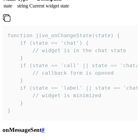
state
string
Current widget state
function jivo_onChangeState(state) {

    if (state == 'chat') {

        // widget is in the chat state

    }

    if (state == 'call' || state == 'chat/c
        // callback form is opened

    }

    if (state == 'label' || state == 'chat/
        // widget is minimized

    }

}
onMessageSent
#