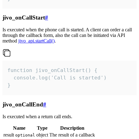
jivo_onCallStart
#
Is executed when the phone call is started. A client can order a call
through the callback form, also the call can be initiated via API
method
jivo_api.startCall()
.
function jivo_onCallStart() {

  console.log('Call is started')

}
jivo_onCallEnd
#
Is executed when a return call ends.
Name
Type
Description
result
object
The result of a callback
optional