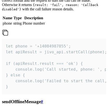
correct format and the request to start the call can be made.
Otherwise it returns
{result: 'fail', reason: 'Callback
with the call failure reason details.
disabled'}
Name
Type
Description
phone
string
Phone number
let phone = '+14084987855';

let apiResult = jivo_api.startCall(phone);

if (apiResult.result === 'ok') {

    console.log('Call started, phone: ', ph
} else {

    console.log('Failed to start the call,
}
sendOfflineMessage
#