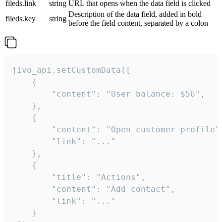
fileds.link
string
URL that opens when the data field is clicked
Description of the data field, added in bold
fileds.key
string
before the field content, separated by a colon
jivo_api.setCustomData([

    {

        "content": "User balance: $56",

    },

    {

        "content": "Open customer profile",
        "link": "..."

    },

    {

        "title": "Actions",

        "content": "Add contact",

        "link": "..."

    }
