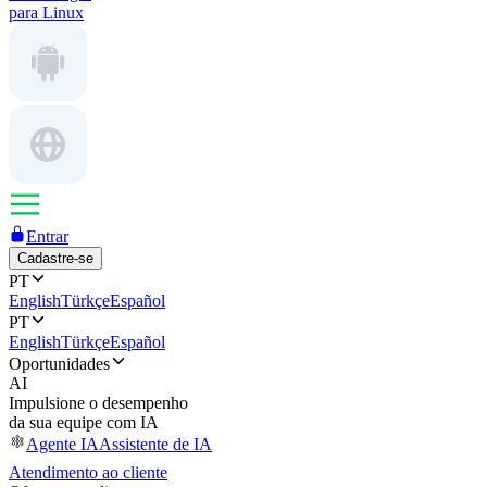
para Linux
Entrar
Cadastre-se
PT
English
Türkçe
Español
PT
English
Türkçe
Español
Oportunidades
AI
Impulsione o desempenho
da sua equipe com IA
Agente IA
Assistente de IA
Atendimento ao cliente