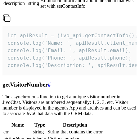
Additional information about the client that was
description
string
set with setContactInfo
let apiResult = jivo_api.getContactInfo();

console.log('Name: ', apiResult.client_name
console.log('Email: ', apiResult.email);

console.log('Phone: ', apiResult.phone);

console.log('Description: ', apiResult.des
getVisitorNumber
#
The asynchronous function to get a unique visitor number in
JivoChat. Visitors are numbered sequentially: 1, 2, 3, etc. Visitor
number is displayed in the agent's App and archives and can be used
to associate JivoChat data with the CRM data.
Name
Type
Description
err
string
String that contains the error
visitorNumber
integer
Visitor's number