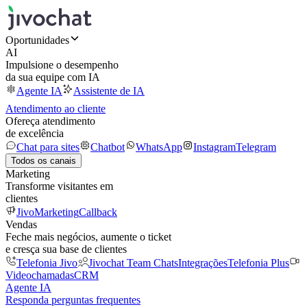
Oportunidades
AI
Impulsione o desempenho
da sua equipe com IA
Agente IA
Assistente de IA
Atendimento ao cliente
Ofereça atendimento
de excelência
Chat para sites
Chatbot
WhatsApp
Instagram
Telegram
Todos os canais
Marketing
Transforme visitantes em
clientes
JivoMarketing
Callback
Vendas
Feche mais negócios, aumente o ticket
e cresça sua base de clientes
Telefonia Jivo
Jivochat Team Chats
Integrações
Telefonia Plus
Videochamadas
CRM
Agente IA
Responda perguntas frequentes