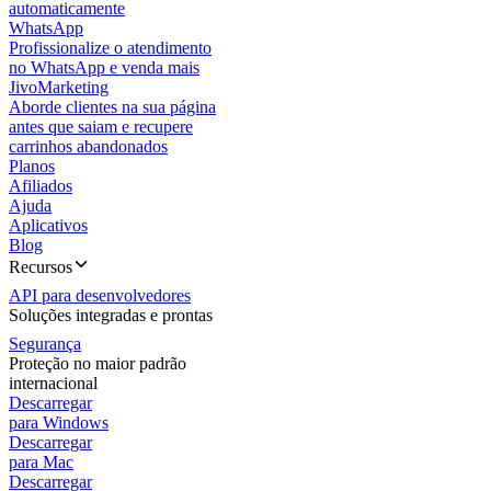
automaticamente
WhatsApp
Profissionalize o atendimento
no WhatsApp e venda mais
JivoMarketing
Aborde clientes na sua página
antes que saiam e recupere
carrinhos abandonados
Planos
Afiliados
Ajuda
Aplicativos
Blog
Recursos
API para desenvolvedores
Soluções integradas e prontas
Segurança
Proteção no maior padrão
internacional
Descarregar
para Windows
Descarregar
para Mac
Descarregar