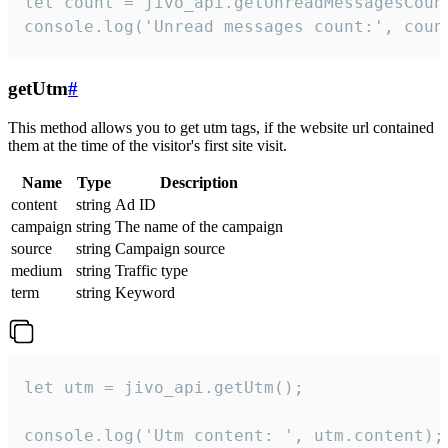
let count = jivo_api.getUnreadMessagesCount
console.log('Unread messages count:', coun
getUtm
#
This method allows you to get utm tags, if the website url contained
them at the time of the visitor's first site visit.
Name
Type
Description
content
string
Ad ID
campaign
string
The name of the campaign
source
string
Campaign source
medium
string
Traffic type
term
string
Keyword
let utm = jivo_api.getUtm();

console.log('Utm content: ', utm.content);
