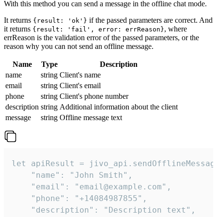
With this method you can send a message in the offline chat mode.
It returns
if the passed parameters are correct. And
{result: 'ok'}
it returns
, where
{result: 'fail', error: errReason}
errReason is the validation error of the passed parameters, or the
reason why you can not send an offline message.
Name
Type
Description
name
string
Client's name
email
string
Client's email
phone
string
Client's phone number
description
string
Additional information about the client
message
string
Offline message text
let apiResult = jivo_api.sendOfflineMessage
    "name": "John Smith",

    "email": "email@example.com",

    "phone": "+14084987855",

    "description": "Description text",
