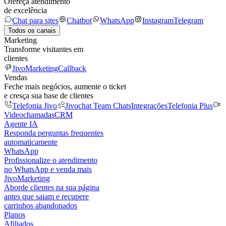
Ofereça atendimento
de excelência
Chat para sites
Chatbot
WhatsApp
Instagram
Telegram
Todos os canais
Marketing
Transforme visitantes em
clientes
JivoMarketing
Callback
Vendas
Feche mais negócios, aumente o ticket
e cresça sua base de clientes
Telefonia Jivo
Jivochat Team Chats
Integrações
Telefonia Plus
Videochamadas
CRM
Agente IA
Responda perguntas frequentes
automaticamente
WhatsApp
Profissionalize o atendimento
no WhatsApp e venda mais
JivoMarketing
Aborde clientes na sua página
antes que saiam e recupere
carrinhos abandonados
Planos
Afiliados