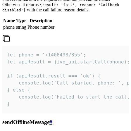
Otherwise it returns
{result: 'fail', reason: 'Callback
with the call failure reason details.
disabled'}
Name
Type
Description
phone
string
Phone number
let phone = '+14084987855';

let apiResult = jivo_api.startCall(phone);

if (apiResult.result === 'ok') {

    console.log('Call started, phone: ', ph
} else {

    console.log('Failed to start the call,
}
sendOfflineMessage
#