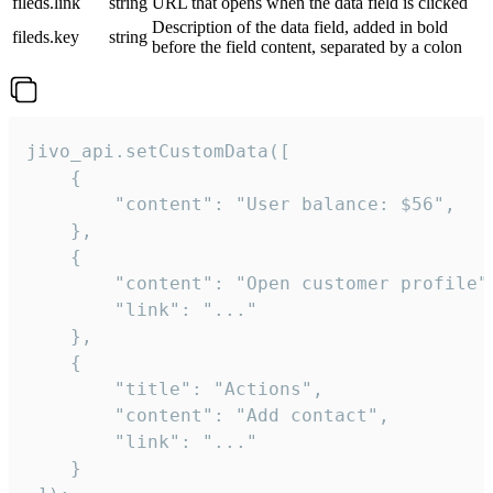
fileds.link
string
URL that opens when the data field is clicked
Description of the data field, added in bold
fileds.key
string
before the field content, separated by a colon
jivo_api.setCustomData([

    {

        "content": "User balance: $56",

    },

    {

        "content": "Open customer profile",
        "link": "..."

    },

    {

        "title": "Actions",

        "content": "Add contact",

        "link": "..."

    }
