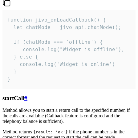
function jivo_onLoadCallback() {

  let chatMode = jivo_api.chatMode();

  if (chatMode === 'offline') {

     console.log("Widget is offline");

  } else {

    console.log('Widget is online')

  }

}
startCall
#
Method allows you to start a return call to the specified number, if
the calls are available (Callback feature is configured and the
telephony balance is sufficient).
Method returns
if the phone number is in the
{result: 'ok'}
correct format and the request to start the call can be made.