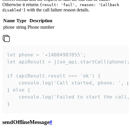
Otherwise it returns
{result: 'fail', reason: 'Callback
with the call failure reason details.
disabled'}
Name
Type
Description
phone
string
Phone number
let phone = '+14084987855';

let apiResult = jivo_api.startCall(phone);

if (apiResult.result === 'ok') {

    console.log('Call started, phone: ', ph
} else {

    console.log('Failed to start the call,
}
sendOfflineMessage
#