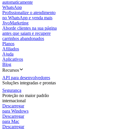
automaticamente
WhatsApp
Profissionalize o atendimento
no WhatsApp e venda mais
JivoMarketing
Aborde clientes na sua página
antes que saiam e recupere
carrinhos abandonados
Planos
Afiliados
Ajuda
Aplicativos
Blog
Recursos
API para desenvolvedores
Soluções integradas e prontas
Segurança
Proteção no maior padrão
internacional
Descarregar
para Windows
Descarregar
para Mac
Descarregar