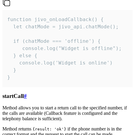
function jivo_onLoadCallback() {

  let chatMode = jivo_api.chatMode();

  if (chatMode === 'offline') {

     console.log("Widget is offline");

  } else {

    console.log('Widget is online')

  }

}
startCall
#
Method allows you to start a return call to the specified number, if
the calls are available (Callback feature is configured and the
telephony balance is sufficient).
Method returns
if the phone number is in the
{result: 'ok'}
correct format and the request to start the call can be made.