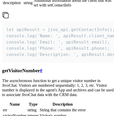
Additional information about the client that was
description
string
set with setContactInfo
let apiResult = jivo_api.getContactInfo();

console.log('Name: ', apiResult.client_name
console.log('Email: ', apiResult.email);

console.log('Phone: ', apiResult.phone);

console.log('Description: ', apiResult.des
getVisitorNumber
#
The asynchronous function to get a unique visitor number in
JivoChat. Visitors are numbered sequentially: 1, 2, 3, etc. Visitor
number is displayed in the agent's App and archives and can be used
to associate JivoChat data with the CRM data.
Name
Type
Description
err
string
String that contains the error
visitorNumber
integer
Visitor's number