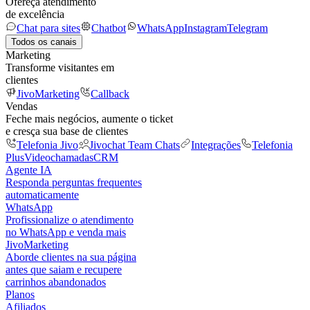
Ofereça atendimento
de excelência
Chat para sites
Chatbot
WhatsApp
Instagram
Telegram
Todos os canais
Marketing
Transforme visitantes em
clientes
JivoMarketing
Callback
Vendas
Feche mais negócios, aumente o ticket
e cresça sua base de clientes
Telefonia Jivo
Jivochat Team Chats
Integrações
Telefonia
Plus
Videochamadas
CRM
Agente IA
Responda perguntas frequentes
automaticamente
WhatsApp
Profissionalize o atendimento
no WhatsApp e venda mais
JivoMarketing
Aborde clientes na sua página
antes que saiam e recupere
carrinhos abandonados
Planos
Afiliados