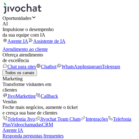
Oportunidades
AI
Impulsione o desempenho
da sua equipe com IA
Agente IA
Assistente de IA
Atendimento ao cliente
Ofereça atendimento
de excelência
Chat para sites
Chatbot
WhatsApp
Instagram
Telegram
Todos os canais
Marketing
Transforme visitantes em
clientes
JivoMarketing
Callback
Vendas
Feche mais negócios, aumente o ticket
e cresça sua base de clientes
Telefonia Jivo
Jivochat Team Chats
Integrações
Telefonia
Plus
Videochamadas
CRM
Agente IA
Responda perguntas frequentes