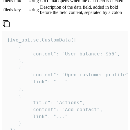
fileds.link
string
URL that opens when the data field is clicked
Description of the data field, added in bold
fileds.key
string
before the field content, separated by a colon
jivo_api.setCustomData([

    {

        "content": "User balance: $56",

    },

    {

        "content": "Open customer profile",
        "link": "..."

    },

    {

        "title": "Actions",

        "content": "Add contact",

        "link": "..."

    }
