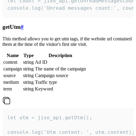
let count = jivo_api.getUnreadMessagesCount
console.log('Unread messages count:', coun
getUtm
#
This method allows you to get utm tags, if the website url contained
them at the time of the visitor's first site visit.
Name
Type
Description
content
string
Ad ID
campaign
string
The name of the campaign
source
string
Campaign source
medium
string
Traffic type
term
string
Keyword
let utm = jivo_api.getUtm();

console.log('Utm content: ', utm.content);
