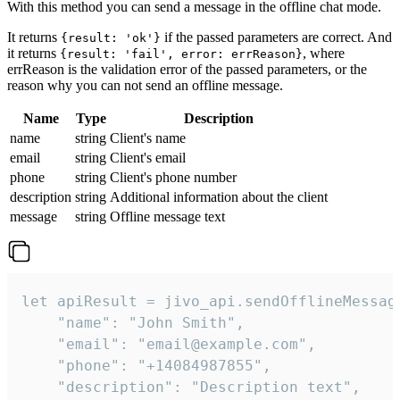
With this method you can send a message in the offline chat mode.
It returns
if the passed parameters are correct. And
{result: 'ok'}
it returns
, where
{result: 'fail', error: errReason}
errReason is the validation error of the passed parameters, or the
reason why you can not send an offline message.
Name
Type
Description
name
string
Client's name
email
string
Client's email
phone
string
Client's phone number
description
string
Additional information about the client
message
string
Offline message text
let apiResult = jivo_api.sendOfflineMessage
    "name": "John Smith",

    "email": "email@example.com",

    "phone": "+14084987855",

    "description": "Description text",
