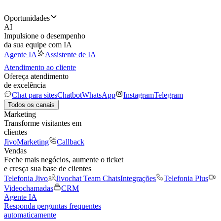
Oportunidades
AI
Impulsione o desempenho
da sua equipe com IA
Agente IA
Assistente de IA
Atendimento ao cliente
Ofereça atendimento
de excelência
Chat para sites
Chatbot
WhatsApp
Instagram
Telegram
Todos os canais
Marketing
Transforme visitantes em
clientes
JivoMarketing
Callback
Vendas
Feche mais negócios, aumente o ticket
e cresça sua base de clientes
Telefonia Jivo
Jivochat Team Chats
Integrações
Telefonia Plus
Videochamadas
CRM
Agente IA
Responda perguntas frequentes
automaticamente