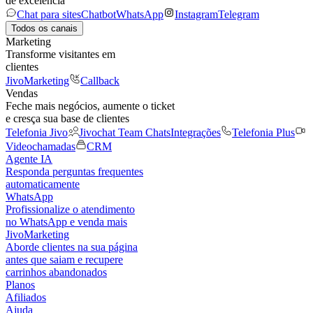
de excelência
Chat para sites
Chatbot
WhatsApp
Instagram
Telegram
Todos os canais
Marketing
Transforme visitantes em
clientes
JivoMarketing
Callback
Vendas
Feche mais negócios, aumente o ticket
e cresça sua base de clientes
Telefonia Jivo
Jivochat Team Chats
Integrações
Telefonia Plus
Videochamadas
CRM
Agente IA
Responda perguntas frequentes
automaticamente
WhatsApp
Profissionalize o atendimento
no WhatsApp e venda mais
JivoMarketing
Aborde clientes na sua página
antes que saiam e recupere
carrinhos abandonados
Planos
Afiliados
Ajuda