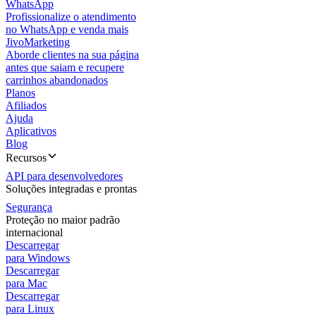
WhatsApp
Profissionalize o atendimento
no WhatsApp e venda mais
JivoMarketing
Aborde clientes na sua página
antes que saiam e recupere
carrinhos abandonados
Planos
Afiliados
Ajuda
Aplicativos
Blog
Recursos
API para desenvolvedores
Soluções integradas e prontas
Segurança
Proteção no maior padrão
internacional
Descarregar
para Windows
Descarregar
para Mac
Descarregar
para Linux