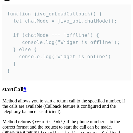
function jivo_onLoadCallback() {

  let chatMode = jivo_api.chatMode();

  if (chatMode === 'offline') {

     console.log("Widget is offline");

  } else {

    console.log('Widget is online')

  }

}
startCall
#
Method allows you to start a return call to the specified number, if
the calls are available (Callback feature is configured and the
telephony balance is sufficient).
Method returns
if the phone number is in the
{result: 'ok'}
correct format and the request to start the call can be made.
Otherwise it returns
{result: 'fail', reason: 'Callback