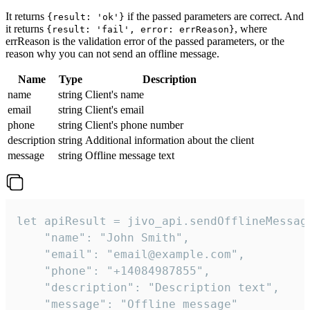
It returns
if the passed parameters are correct. And
{result: 'ok'}
it returns
, where
{result: 'fail', error: errReason}
errReason is the validation error of the passed parameters, or the
reason why you can not send an offline message.
Name
Type
Description
name
string
Client's name
email
string
Client's email
phone
string
Client's phone number
description
string
Additional information about the client
message
string
Offline message text
let apiResult = jivo_api.sendOfflineMessage
    "name": "John Smith",

    "email": "email@example.com",

    "phone": "+14084987855",

    "description": "Description text",

    "message": "Offline message"
