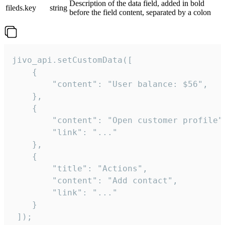
Description of the data field, added in bold
fileds.key
string
before the field content, separated by a colon
jivo_api.setCustomData([

    {

        "content": "User balance: $56",

    },

    {

        "content": "Open customer profile",
        "link": "..."

    },

    {

        "title": "Actions",

        "content": "Add contact",

        "link": "..."

    }

 ]);