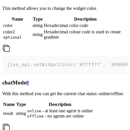
This method allows you to change the widget color.
Name
Type
Description
color
string
Hexadecimal color code
color2
Hexadecimal colour code is used to create
string
gradient
optional
jivo_api.setWidgetColor('#ffffff', '#00000
chatMode
#
With this method you can get the current chat status: online/offline.
Name
Type
Description
- at least one agent is online
online
result
string
- no agents are online
offline