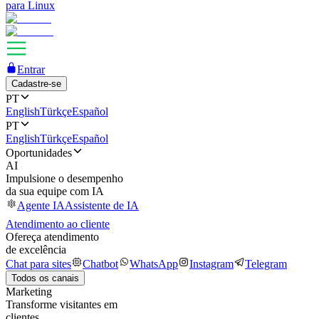
para Linux
Entrar
Cadastre-se
PT
English
Türkçe
Español
PT
English
Türkçe
Español
Oportunidades
AI
Impulsione o desempenho
da sua equipe com IA
Agente IA
Assistente de IA
Atendimento ao cliente
Ofereça atendimento
de excelência
Chat para sites
Chatbot
WhatsApp
Instagram
Telegram
Todos os canais
Marketing
Transforme visitantes em
clientes