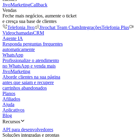
JivoMarketing
Callback
Vendas
Feche mais negócios, aumente o ticket
e cresça sua base de clientes
Telefonia Jivo
Jivochat Team Chats
Integrações
Telefonia Plus
Videochamadas
CRM
Agente IA
Responda perguntas frequentes
automaticamente
WhatsApp
Profissionalize o atendimento
no WhatsApp e venda mais
JivoMarketing
Aborde clientes na sua página
antes que saiam e recupere
carrinhos abandonados
Planos
Afiliados
Ajuda
Aplicativos
Blog
Recursos
API para desenvolvedores
Soluções integradas e prontas