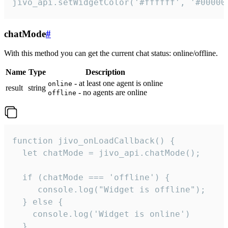
jivo_api.setWidgetColor('#ffffff', '#00000
chatMode
#
With this method you can get the current chat status: online/offline.
Name
Type
Description
- at least one agent is online
online
result
string
- no agents are online
offline
function jivo_onLoadCallback() {

  let chatMode = jivo_api.chatMode();

  if (chatMode === 'offline') {

     console.log("Widget is offline");

  } else {

    console.log('Widget is online')

  }
