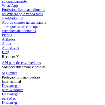
automaticamente
WhatsApp
Profissionalize o atendimento
no WhatsApp e venda mais
JivoMarketing
Aborde clientes na sua página
antes que saiam e recupere
carrinhos abandonados
Planos
Afiliados
Ajuda
Aplicativos
Blog
Recursos
API para desenvolvedores
Soluções integradas e prontas
Segurança
Proteção no maior padrão
internacional
Descarregar
para Windows
Descarregar
para Mac
Descarregar