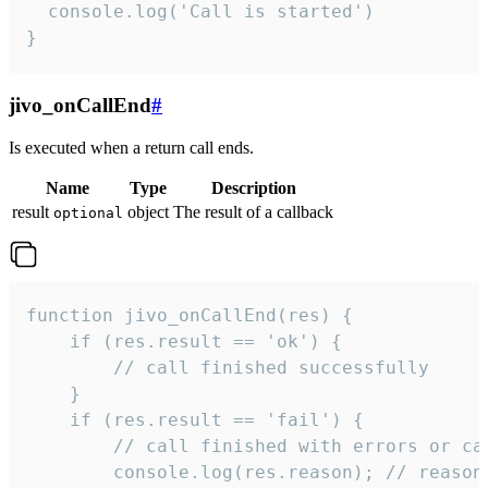
  console.log('Call is started')

}
jivo_onCallEnd
#
Is executed when a return call ends.
Name
Type
Description
result
object
The result of a callback
optional
function jivo_onCallEnd(res) {

    if (res.result == 'ok') {

        // call finished successfully

    }

    if (res.result == 'fail') {

        // call finished with errors or can
        console.log(res.reason); // reason 