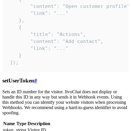
        "content": "Open customer profile",
        "link": "..."

    },

    {

        "title": "Actions",

        "content": "Add contact",

        "link": "..."

    }

 ]);
setUserToken
#
Sets an ID number for the visitor. JivoChat does not display or
handle this ID in any way but sends it in Webhook events. Using
this method you can identify your website visitors when processing
Webhooks. We recommend using a hard-to-guess identifier to avoid
spoofing.
Name
Type
Description
token
string
Visitor ID