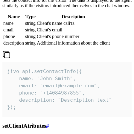
Sets the contact info for the visitor. The data is displayed to the agent
similarly as if the visitors introduced themselves in the chat window.
Name
Type
Description
name
string
Client's name сайта
email
string
Client's email
phone
string
Client's phone number
description
string
Additional information about the client
jivo_api.setContactInfo({

    name: "John Smith",

    email: "email@example.com",

    phone: "+14084987855",

    description: "Description text"

});
setClientAtributes
#