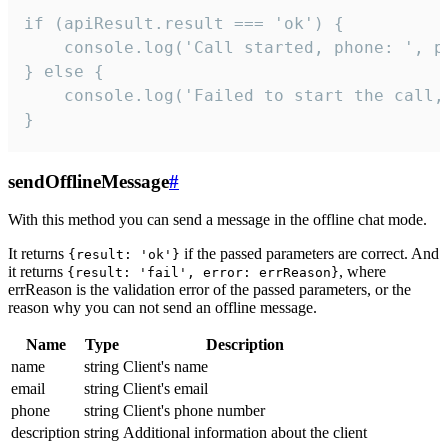
if (apiResult.result === 'ok') {

    console.log('Call started, phone: ', ph
} else {

    console.log('Failed to start the call,
}
sendOfflineMessage
#
With this method you can send a message in the offline chat mode.
It returns
if the passed parameters are correct. And
{result: 'ok'}
it returns
, where
{result: 'fail', error: errReason}
errReason is the validation error of the passed parameters, or the
reason why you can not send an offline message.
Name
Type
Description
name
string
Client's name
email
string
Client's email
phone
string
Client's phone number
description
string
Additional information about the client