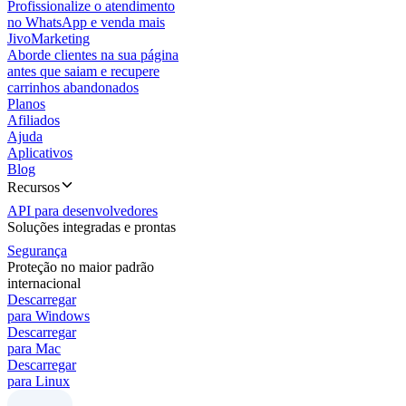
Profissionalize o atendimento
no WhatsApp e venda mais
JivoMarketing
Aborde clientes na sua página
antes que saiam e recupere
carrinhos abandonados
Planos
Afiliados
Ajuda
Aplicativos
Blog
Recursos
API para desenvolvedores
Soluções integradas e prontas
Segurança
Proteção no maior padrão
internacional
Descarregar
para Windows
Descarregar
para Mac
Descarregar
para Linux