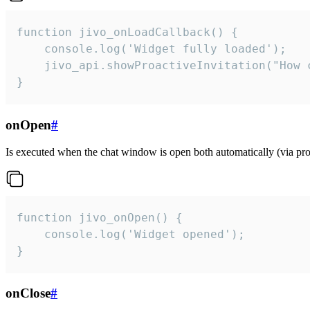
function jivo_onLoadCallback() {

    console.log('Widget fully loaded');

    jivo_api.showProactiveInvitation("How c
}
onOpen
#
Is executed when the chat window is open both automatically (via proa
function jivo_onOpen() {

    console.log('Widget opened');

}
onClose
#