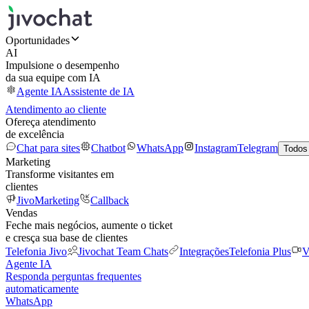
Oportunidades
AI
Impulsione o desempenho
da sua equipe com IA
Agente IA
Assistente de IA
Atendimento ao cliente
Ofereça atendimento
de excelência
Chat para sites
Chatbot
WhatsApp
Instagram
Telegram
Todos
Marketing
Transforme visitantes em
clientes
JivoMarketing
Callback
Vendas
Feche mais negócios, aumente o ticket
e cresça sua base de clientes
Telefonia Jivo
Jivochat Team Chats
Integrações
Telefonia Plus
V
Agente IA
Responda perguntas frequentes
automaticamente
WhatsApp