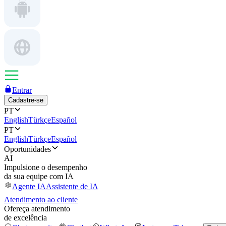
Entrar
Cadastre-se
PT
English
Türkçe
Español
PT
English
Türkçe
Español
Oportunidades
AI
Impulsione o desempenho
da sua equipe com IA
Agente IA
Assistente de IA
Atendimento ao cliente
Ofereça atendimento
de excelência