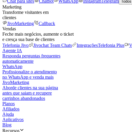
Chat para sites
Chatbot
WhatsApp
Instagram
Telegram
Todos
Marketing
Transforme visitantes em
clientes
JivoMarketing
Callback
Vendas
Feche mais negócios, aumente o ticket
e cresça sua base de clientes
Telefonia Jivo
Jivochat Team Chats
Integrações
Telefonia Plus
V
Agente IA
Responda perguntas frequentes
automaticamente
WhatsApp
Profissionalize o atendimento
no WhatsApp e venda mais
JivoMarketing
Aborde clientes na sua página
antes que saiam e recupere
carrinhos abandonados
Planos
Afiliados
Ajuda
Aplicativos
Blog
Recursos