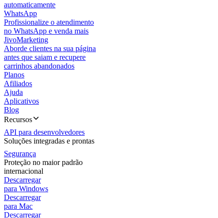
automaticamente
WhatsApp
Profissionalize o atendimento
no WhatsApp e venda mais
JivoMarketing
Aborde clientes na sua página
antes que saiam e recupere
carrinhos abandonados
Planos
Afiliados
Ajuda
Aplicativos
Blog
Recursos
API para desenvolvedores
Soluções integradas e prontas
Segurança
Proteção no maior padrão
internacional
Descarregar
para Windows
Descarregar
para Mac
Descarregar