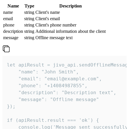
Name
Type
Description
name
string
Client's name
email
string
Client's email
phone
string
Client's phone number
description
string
Additional information about the client
message
string
Offline message text
let apiResult = jivo_api.sendOfflineMessage
    "name": "John Smith",

    "email": "email@example.com",

    "phone": "+14084987855",

    "description": "Description text",

    "message": "Offline message"

});

if (apiResult.result === 'ok') {

    console.log('Message sent successfully'