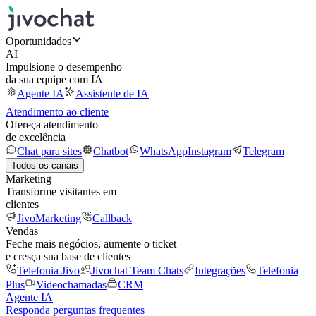
Oportunidades
AI
Impulsione o desempenho
da sua equipe com IA
Agente IA
Assistente de IA
Atendimento ao cliente
Ofereça atendimento
de excelência
Chat para sites
Chatbot
WhatsApp
Instagram
Telegram
Todos os canais
Marketing
Transforme visitantes em
clientes
JivoMarketing
Callback
Vendas
Feche mais negócios, aumente o ticket
e cresça sua base de clientes
Telefonia Jivo
Jivochat Team Chats
Integrações
Telefonia
Plus
Videochamadas
CRM
Agente IA
Responda perguntas frequentes