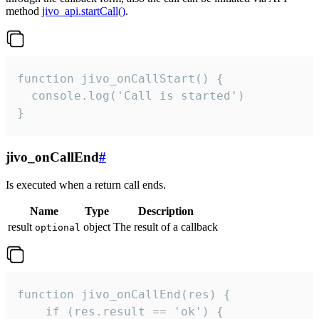
method
jivo_api.startCall()
.
function jivo_onCallStart() {

  console.log('Call is started')

}
jivo_onCallEnd
#
Is executed when a return call ends.
Name
Type
Description
result
object
The result of a callback
optional
function jivo_onCallEnd(res) {

    if (res.result == 'ok') {
