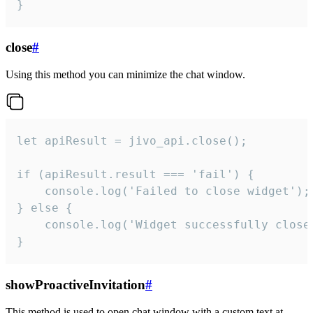
}
close
#
Using this method you can minimize the chat window.
let apiResult = jivo_api.close();

if (apiResult.result === 'fail') {

    console.log('Failed to close widget');

} else {

    console.log('Widget successfully close'
}
showProactiveInvitation
#
This method is used to open chat window with a custom text at