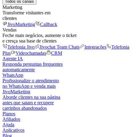
Todos os canais
Marketing
Transforme visitantes em
clientes
JivoMarketing
Callback
Vendas
Feche mais negócios, aumente o ticket
e cresça sua base de clientes
Telefonia Jivo
Jivochat Team Chats
Integrações
Telefonia
Plus
Videochamadas
CRM
Agente IA
Responda perguntas frequentes
automaticamente
WhatsApp
Profissionalize o atendimento
no WhatsApp e venda mais
JivoMarketing
Aborde clientes na sua página
antes que saiam e recupere
carrinhos abandonados
Planos
Afiliados
Ajuda
Aplicativos
Blog