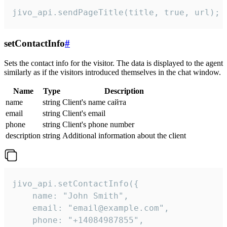
jivo_api.sendPageTitle(title, true, url);
setContactInfo
#
Sets the contact info for the visitor. The data is displayed to the agent
similarly as if the visitors introduced themselves in the chat window.
Name
Type
Description
name
string
Client's name сайта
email
string
Client's email
phone
string
Client's phone number
description
string
Additional information about the client
jivo_api.setContactInfo({

    name: "John Smith",

    email: "email@example.com",

    phone: "+14084987855",
