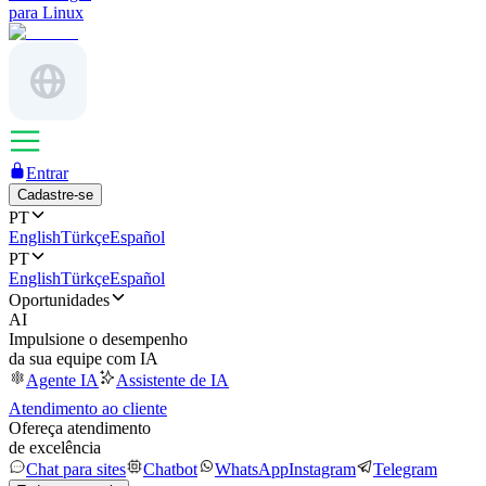
para Linux
Entrar
Cadastre-se
PT
English
Türkçe
Español
PT
English
Türkçe
Español
Oportunidades
AI
Impulsione o desempenho
da sua equipe com IA
Agente IA
Assistente de IA
Atendimento ao cliente
Ofereça atendimento
de excelência
Chat para sites
Chatbot
WhatsApp
Instagram
Telegram