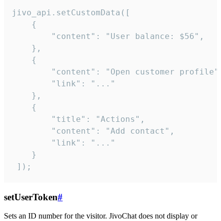
jivo_api.setCustomData([

    {

        "content": "User balance: $56",

    },

    {

        "content": "Open customer profile",
        "link": "..."

    },

    {

        "title": "Actions",

        "content": "Add contact",

        "link": "..."

    }

 ]);
setUserToken
#
Sets an ID number for the visitor. JivoChat does not display or