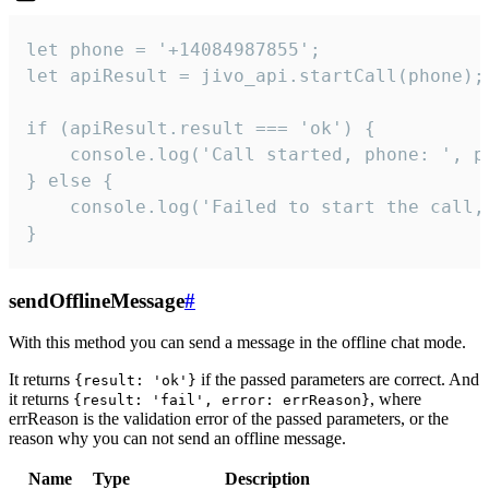
let phone = '+14084987855';

let apiResult = jivo_api.startCall(phone);

if (apiResult.result === 'ok') {

    console.log('Call started, phone: ', ph
} else {

    console.log('Failed to start the call,
}
sendOfflineMessage
#
With this method you can send a message in the offline chat mode.
It returns
if the passed parameters are correct. And
{result: 'ok'}
it returns
, where
{result: 'fail', error: errReason}
errReason is the validation error of the passed parameters, or the
reason why you can not send an offline message.
Name
Type
Description