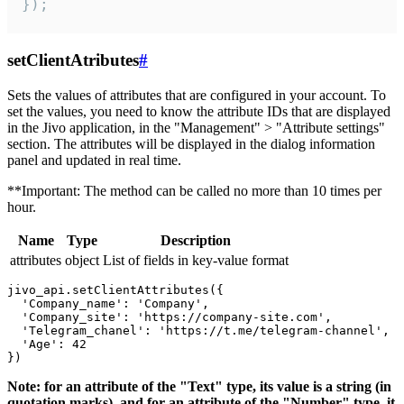
});
setClientAtributes
#
Sets the values ​​of attributes that are configured in your account. To
set the values, you need to know the attribute IDs that are displayed
in the Jivo application, in the "Management" > "Attribute settings"
section. The attributes will be displayed in the dialog information
panel and updated in real time.
**Important: The method can be called no more than 10 times per
hour.
Name
Type
Description
attributes
object
List of fields in key-value format
jivo_api.setClientAttributes({

  'Company_name': 'Company',

  'Company_site': 'https://company-site.com',

  'Telegram_chanel': 'https://t.me/telegram-channel',

  'Age': 42

Note: for an attribute of the "Text" type, its value is a string (in
quotation marks), and for an attribute of the "Number" type, it