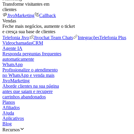
Transforme visitantes em
clientes
JivoMarketing
Callback
Vendas
Feche mais negócios, aumente o ticket
e cresça sua base de clientes
Telefonia Jivo
Jivochat Team Chats
Integrações
Telefonia Plus
Videochamadas
CRM
Agente IA
Responda perguntas frequentes
automaticamente
WhatsApp
Profissionalize o atendimento
no WhatsApp e venda mais
JivoMarketing
Aborde clientes na sua página
antes que saiam e recupere
carrinhos abandonados
Planos
Afiliados
Ajuda
Aplicativos
Blog
Recursos