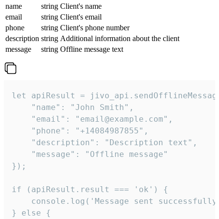
name
string
Client's name
email
string
Client's email
phone
string
Client's phone number
description
string
Additional information about the client
message
string
Offline message text
let apiResult = jivo_api.sendOfflineMessage
    "name": "John Smith",

    "email": "email@example.com",

    "phone": "+14084987855",

    "description": "Description text",

    "message": "Offline message"

});

if (apiResult.result === 'ok') {

    console.log('Message sent successfully'
} else {
