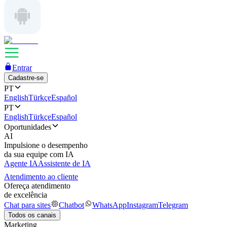
Entrar
Cadastre-se
PT
English
Türkçe
Español
PT
English
Türkçe
Español
Oportunidades
AI
Impulsione o desempenho
da sua equipe com IA
Agente IA
Assistente de IA
Atendimento ao cliente
Ofereça atendimento
de excelência
Chat para sites
Chatbot
WhatsApp
Instagram
Telegram
Todos os canais
Marketing