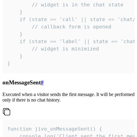
        // widget is in the chat state

    }

    if (state == 'call' || state == 'chat/c
        // callback form is opened

    }

    if (state == 'label' || state == 'chat/
        // widget is minimized

    }

}
onMessageSent
#
Executed when a visitor sends the first message. It will be performed
only if there is no chat history.
function jivo_onMessageSent() {

    console.log('Client sent the first mess