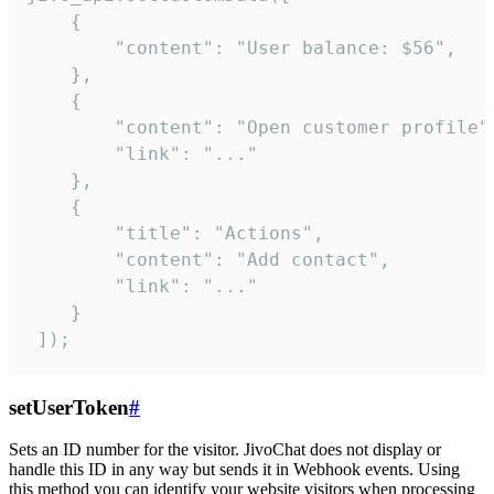
    {

        "content": "User balance: $56",

    },

    {

        "content": "Open customer profile",
        "link": "..."

    },

    {

        "title": "Actions",

        "content": "Add contact",

        "link": "..."

    }

 ]);
setUserToken
#
Sets an ID number for the visitor. JivoChat does not display or
handle this ID in any way but sends it in Webhook events. Using
this method you can identify your website visitors when processing