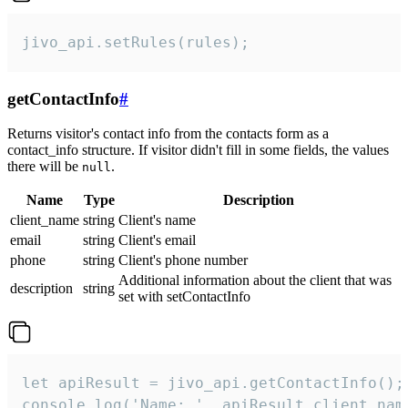
jivo_api.setRules(rules);
getContactInfo
#
Returns visitor's contact info from the contacts form as a
contact_info structure. If visitor didn't fill in some fields, the values
there will be
.
null
Name
Type
Description
client_name
string
Client's name
email
string
Client's email
phone
string
Client's phone number
Additional information about the client that was
description
string
set with setContactInfo
let apiResult = jivo_api.getContactInfo();

console.log('Name: ', apiResult.client_name