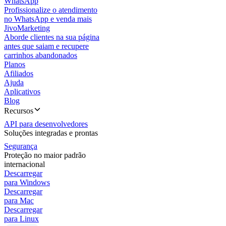
WhatsApp
Profissionalize o atendimento
no WhatsApp e venda mais
JivoMarketing
Aborde clientes na sua página
antes que saiam e recupere
carrinhos abandonados
Planos
Afiliados
Ajuda
Aplicativos
Blog
Recursos
API para desenvolvedores
Soluções integradas e prontas
Segurança
Proteção no maior padrão
internacional
Descarregar
para Windows
Descarregar
para Mac
Descarregar
para Linux