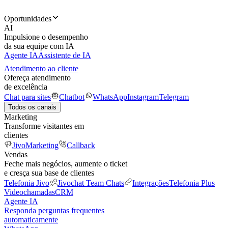
Oportunidades
AI
Impulsione o desempenho
da sua equipe com IA
Agente IA
Assistente de IA
Atendimento ao cliente
Ofereça atendimento
de excelência
Chat para sites
Chatbot
WhatsApp
Instagram
Telegram
Todos os canais
Marketing
Transforme visitantes em
clientes
JivoMarketing
Callback
Vendas
Feche mais negócios, aumente o ticket
e cresça sua base de clientes
Telefonia Jivo
Jivochat Team Chats
Integrações
Telefonia Plus
Videochamadas
CRM
Agente IA
Responda perguntas frequentes
automaticamente