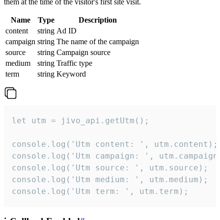
them at the time of the visitor's first site visit.
Name
Type
Description
content
string
Ad ID
campaign
string
The name of the campaign
source
string
Campaign source
medium
string
Traffic type
term
string
Keyword
let utm = jivo_api.getUtm();

console.log('Utm content: ', utm.content);

console.log('Utm campaign: ', utm.campaign)
console.log('Utm source: ', utm.source);

console.log('Utm medium: ', utm.medium);

console.log('Utm term: ', utm.term);