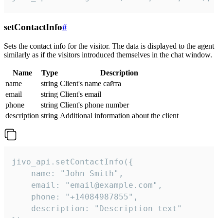
setContactInfo
#
Sets the contact info for the visitor. The data is displayed to the agent
similarly as if the visitors introduced themselves in the chat window.
Name
Type
Description
name
string
Client's name сайта
email
string
Client's email
phone
string
Client's phone number
description
string
Additional information about the client
jivo_api.setContactInfo({

    name: "John Smith",

    email: "email@example.com",

    phone: "+14084987855",

    description: "Description text"
