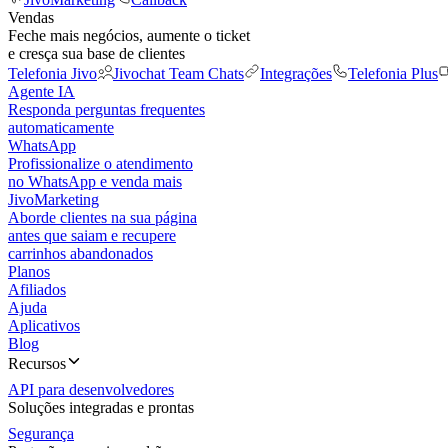
Vendas
Feche mais negócios, aumente o ticket
e cresça sua base de clientes
Telefonia Jivo
Jivochat Team Chats
Integrações
Telefonia Plus
Agente IA
Responda perguntas frequentes
automaticamente
WhatsApp
Profissionalize o atendimento
no WhatsApp e venda mais
JivoMarketing
Aborde clientes na sua página
antes que saiam e recupere
carrinhos abandonados
Planos
Afiliados
Ajuda
Aplicativos
Blog
Recursos
API para desenvolvedores
Soluções integradas e prontas
Segurança