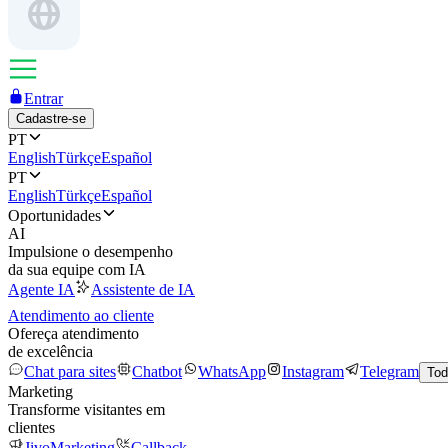
Entrar
Cadastre-se
PT
English
Türkçe
Español
PT
English
Türkçe
Español
Oportunidades
AI
Impulsione o desempenho
da sua equipe com IA
Agente IA
Assistente de IA
Atendimento ao cliente
Ofereça atendimento
de excelência
Chat para sites
Chatbot
WhatsApp
Instagram
Telegram
Tod
Marketing
Transforme visitantes em
clientes
JivoMarketing
Callback