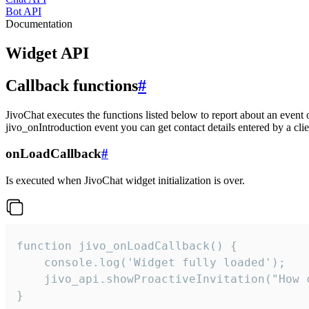
Bot API
Documentation
Widget API
Callback functions
#
JivoChat executes the functions listed below to report about an event 
jivo_onIntroduction event you can get contact details entered by a clie
onLoadCallback
#
Is executed when JivoChat widget initialization is over.
function jivo_onLoadCallback() {

    console.log('Widget fully loaded');

    jivo_api.showProactiveInvitation("How c
}