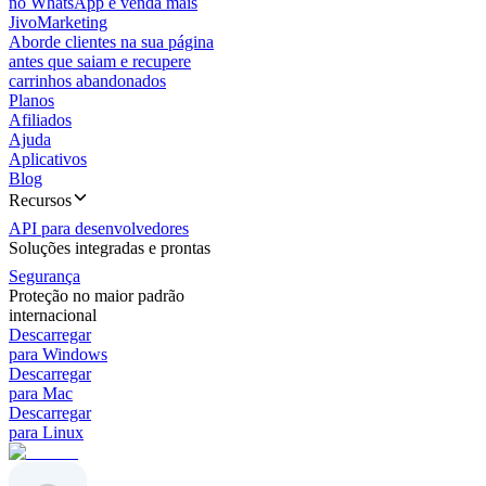
no WhatsApp e venda mais
JivoMarketing
Aborde clientes na sua página
antes que saiam e recupere
carrinhos abandonados
Planos
Afiliados
Ajuda
Aplicativos
Blog
Recursos
API para desenvolvedores
Soluções integradas e prontas
Segurança
Proteção no maior padrão
internacional
Descarregar
para Windows
Descarregar
para Mac
Descarregar
para Linux