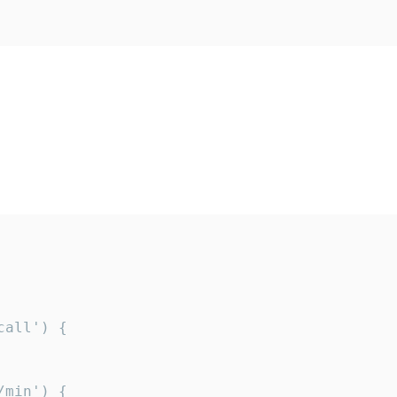
all') {

min') {
