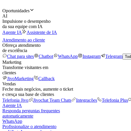
Oportunidades
AI
Impulsione o desempenho
da sua equipe com IA
Agente IA
Assistente de IA
Atendimento ao cliente
Ofereça atendimento
de excelência
Chat para sites
Chatbot
WhatsApp
Instagram
Telegram
Tod
Marketing
Transforme visitantes em
clientes
JivoMarketing
Callback
Vendas
Feche mais negócios, aumente o ticket
e cresça sua base de clientes
Telefonia Jivo
Jivochat Team Chats
Integrações
Telefonia Plus
Agente IA
Responda perguntas frequentes
automaticamente
WhatsApp
Profissionalize o atendimento