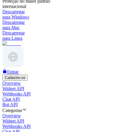
Proteção no maior padrão
internacional
Descarregar
para Windows
Descarregar
para Mac
Descarregar
para Linux
Entrar
Cadastre-se
Overview
Widget API
Webhooks API
Chat API
Bot API
Categorias
Overview
Widget API
Webhooks API
Chat API