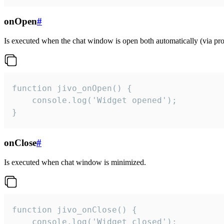
onOpen
#
Is executed when the chat window is open both automatically (via proa
function jivo_onOpen() {

    console.log('Widget opened');

}
onClose
#
Is executed when chat window is minimized.
function jivo_onClose() {

    console.log('Widget closed');
