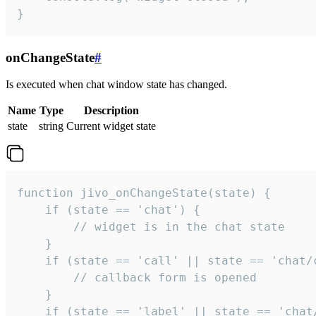
}
onChangeState
#
Is executed when chat window state has changed.
Name
Type
Description
state
string
Current widget state
function jivo_onChangeState(state) {

    if (state == 'chat') {

        // widget is in the chat state

    }

    if (state == 'call' || state == 'chat/c
        // callback form is opened

    }

    if (state == 'label' || state == 'chat/