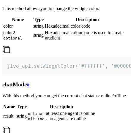
This method allows you to change the widget color.
Name
Type
Description
color
string
Hexadecimal color code
color2
Hexadecimal colour code is used to create
string
gradient
optional
jivo_api.setWidgetColor('#ffffff', '#00000
chatMode
#
With this method you can get the current chat status: online/offline.
Name
Type
Description
- at least one agent is online
online
result
string
- no agents are online
offline