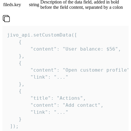
Description of the data field, added in bold
fileds.key
string
before the field content, separated by a colon
jivo_api.setCustomData([

    {

        "content": "User balance: $56",

    },

    {

        "content": "Open customer profile",
        "link": "..."

    },

    {

        "title": "Actions",

        "content": "Add contact",

        "link": "..."

    }

 ]);