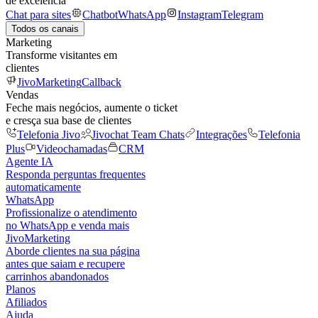
de excelência
Chat para sites
Chatbot
WhatsApp
Instagram
Telegram
Todos os canais
Marketing
Transforme visitantes em
clientes
JivoMarketing
Callback
Vendas
Feche mais negócios, aumente o ticket
e cresça sua base de clientes
Telefonia Jivo
Jivochat Team Chats
Integrações
Telefonia
Plus
Videochamadas
CRM
Agente IA
Responda perguntas frequentes
automaticamente
WhatsApp
Profissionalize o atendimento
no WhatsApp e venda mais
JivoMarketing
Aborde clientes na sua página
antes que saiam e recupere
carrinhos abandonados
Planos
Afiliados
Ajuda