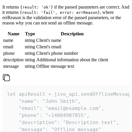
It returns
if the passed parameters are correct. And
{result: 'ok'}
it returns
, where
{result: 'fail', error: errReason}
errReason is the validation error of the passed parameters, or the
reason why you can not send an offline message.
Name
Type
Description
name
string
Client's name
email
string
Client's email
phone
string
Client's phone number
description
string
Additional information about the client
message
string
Offline message text
let apiResult = jivo_api.sendOfflineMessage
    "name": "John Smith",

    "email": "email@example.com",

    "phone": "+14084987855",

    "description": "Description text",

    "message": "Offline message"
