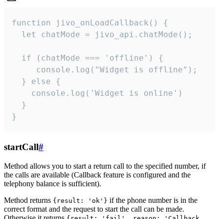
function jivo_onLoadCallback() {

  let chatMode = jivo_api.chatMode();

  if (chatMode === 'offline') {

     console.log("Widget is offline");

  } else {

    console.log('Widget is online')

  }

}
startCall
#
Method allows you to start a return call to the specified number, if
the calls are available (Callback feature is configured and the
telephony balance is sufficient).
Method returns
if the phone number is in the
{result: 'ok'}
correct format and the request to start the call can be made.
Otherwise it returns
{result: 'fail', reason: 'Callback