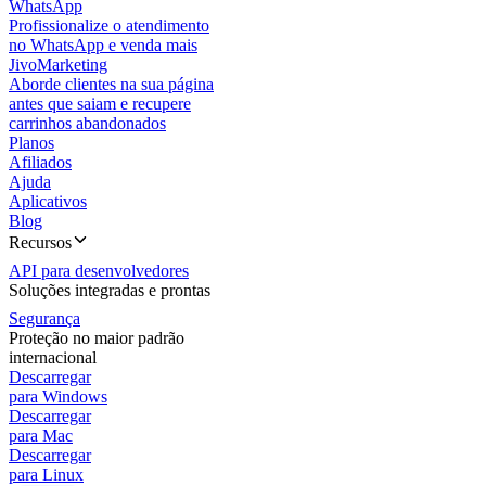
WhatsApp
Profissionalize o atendimento
no WhatsApp e venda mais
JivoMarketing
Aborde clientes na sua página
antes que saiam e recupere
carrinhos abandonados
Planos
Afiliados
Ajuda
Aplicativos
Blog
Recursos
API para desenvolvedores
Soluções integradas e prontas
Segurança
Proteção no maior padrão
internacional
Descarregar
para Windows
Descarregar
para Mac
Descarregar
para Linux