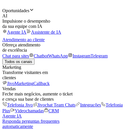
Oportunidades
AI
Impulsione o desempenho
da sua equipe com IA
Agente IA
Assistente de IA
Atendimento ao cliente
Ofereça atendimento
de excelência
Chat para sites
Chatbot
WhatsApp
Instagram
Telegram
Todos os canais
Marketing
Transforme visitantes em
clientes
JivoMarketing
Callback
Vendas
Feche mais negócios, aumente o ticket
e cresça sua base de clientes
Telefonia Jivo
Jivochat Team Chats
Integrações
Telefonia
Plus
Videochamadas
CRM
Agente IA
Responda perguntas frequentes
automaticamente