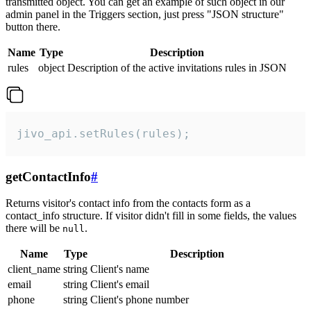
transmitted object. You can get an example of such object in our
admin panel in the Triggers section, just press "JSON structure"
button there.
Name
Type
Description
rules
object
Description of the active invitations rules in JSON
jivo_api.setRules(rules);
getContactInfo
#
Returns visitor's contact info from the contacts form as a
contact_info structure. If visitor didn't fill in some fields, the values
there will be
.
null
Name
Type
Description
client_name
string
Client's name
email
string
Client's email
phone
string
Client's phone number