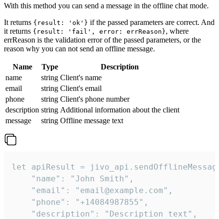
With this method you can send a message in the offline chat mode.
It returns
if the passed parameters are correct. And
{result: 'ok'}
it returns
, where
{result: 'fail', error: errReason}
errReason is the validation error of the passed parameters, or the
reason why you can not send an offline message.
Name
Type
Description
name
string
Client's name
email
string
Client's email
phone
string
Client's phone number
description
string
Additional information about the client
message
string
Offline message text
let apiResult = jivo_api.sendOfflineMessage
    "name": "John Smith",

    "email": "email@example.com",

    "phone": "+14084987855",

    "description": "Description text",
