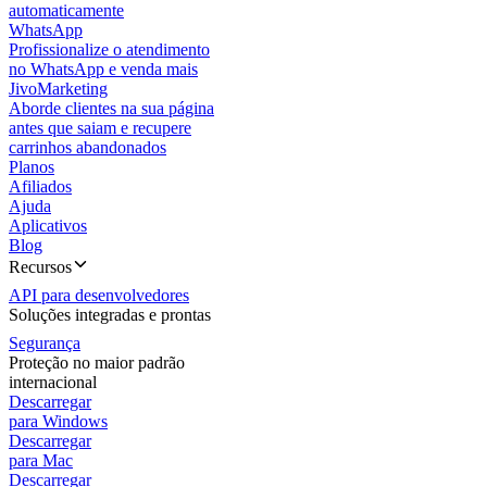
automaticamente
WhatsApp
Profissionalize o atendimento
no WhatsApp e venda mais
JivoMarketing
Aborde clientes na sua página
antes que saiam e recupere
carrinhos abandonados
Planos
Afiliados
Ajuda
Aplicativos
Blog
Recursos
API para desenvolvedores
Soluções integradas e prontas
Segurança
Proteção no maior padrão
internacional
Descarregar
para Windows
Descarregar
para Mac
Descarregar