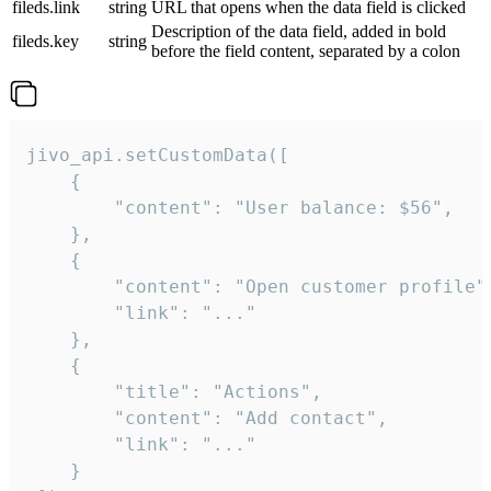
fileds.link
string
URL that opens when the data field is clicked
Description of the data field, added in bold
fileds.key
string
before the field content, separated by a colon
jivo_api.setCustomData([

    {

        "content": "User balance: $56",

    },

    {

        "content": "Open customer profile",
        "link": "..."

    },

    {

        "title": "Actions",

        "content": "Add contact",

        "link": "..."

    }
