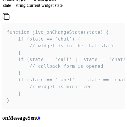
state
string
Current widget state
function jivo_onChangeState(state) {

    if (state == 'chat') {

        // widget is in the chat state

    }

    if (state == 'call' || state == 'chat/c
        // callback form is opened

    }

    if (state == 'label' || state == 'chat/
        // widget is minimized

    }

}
onMessageSent
#