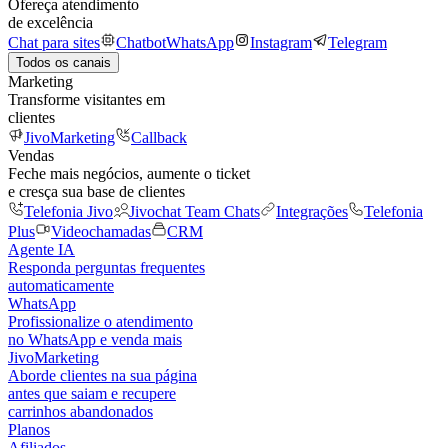
Ofereça atendimento
de excelência
Chat para sites
Chatbot
WhatsApp
Instagram
Telegram
Todos os canais
Marketing
Transforme visitantes em
clientes
JivoMarketing
Callback
Vendas
Feche mais negócios, aumente o ticket
e cresça sua base de clientes
Telefonia Jivo
Jivochat Team Chats
Integrações
Telefonia
Plus
Videochamadas
CRM
Agente IA
Responda perguntas frequentes
automaticamente
WhatsApp
Profissionalize o atendimento
no WhatsApp e venda mais
JivoMarketing
Aborde clientes na sua página
antes que saiam e recupere
carrinhos abandonados
Planos
Afiliados