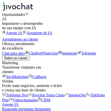
Oportunidades
AI
Impulsione o desempenho
da sua equipe com IA
Agente IA
Assistente de IA
Atendimento ao cliente
Ofereça atendimento
de excelência
Chat para sites
Chatbot
WhatsApp
Instagram
Telegram
Todos os canais
Marketing
Transforme visitantes em
clientes
JivoMarketing
Callback
Vendas
Feche mais negócios, aumente o ticket
e cresça sua base de clientes
Telefonia Jivo
Jivochat Team Chats
Integrações
Telefonia
Plus
Videochamadas
CRM
Agente IA
Responda perguntas frequentes