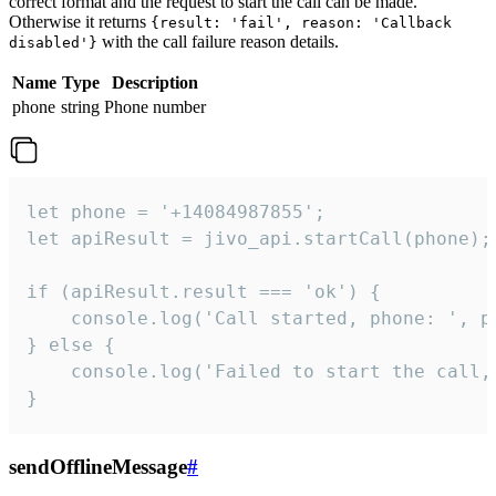
correct format and the request to start the call can be made.
Otherwise it returns
{result: 'fail', reason: 'Callback
with the call failure reason details.
disabled'}
Name
Type
Description
phone
string
Phone number
let phone = '+14084987855';

let apiResult = jivo_api.startCall(phone);

if (apiResult.result === 'ok') {

    console.log('Call started, phone: ', ph
} else {

    console.log('Failed to start the call,
}
sendOfflineMessage
#