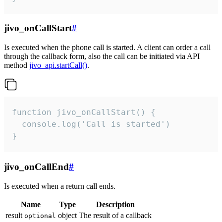
jivo_onCallStart
#
Is executed when the phone call is started. A client can order a call
through the callback form, also the call can be initiated via API
method
jivo_api.startCall()
.
function jivo_onCallStart() {

  console.log('Call is started')

}
jivo_onCallEnd
#
Is executed when a return call ends.
Name
Type
Description
result
object
The result of a callback
optional