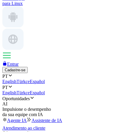
para Linux
Entrar
Cadastre-se
PT
English
Türkçe
Español
PT
English
Türkçe
Español
Oportunidades
AI
Impulsione o desempenho
da sua equipe com IA
Agente IA
Assistente de IA
Atendimento ao cliente