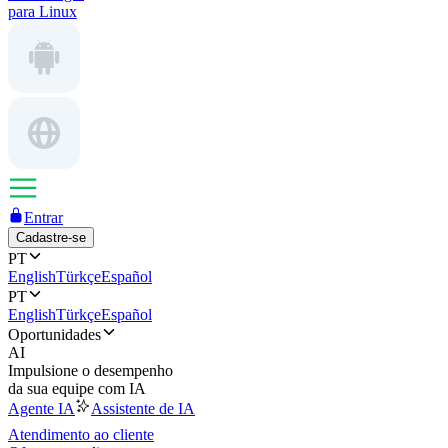
para Linux
Entrar
Cadastre-se
PT
English
Türkçe
Español
PT
English
Türkçe
Español
Oportunidades
AI
Impulsione o desempenho
da sua equipe com IA
Agente IA
Assistente de IA
Atendimento ao cliente