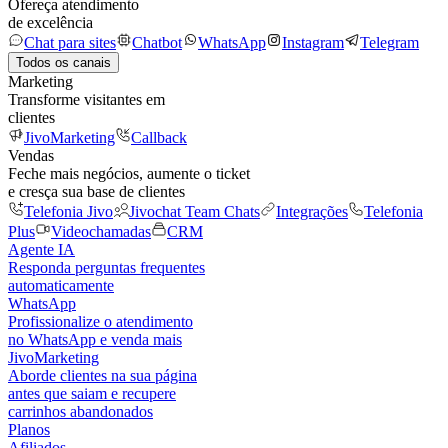
Ofereça atendimento
de excelência
Chat para sites
Chatbot
WhatsApp
Instagram
Telegram
Todos os canais
Marketing
Transforme visitantes em
clientes
JivoMarketing
Callback
Vendas
Feche mais negócios, aumente o ticket
e cresça sua base de clientes
Telefonia Jivo
Jivochat Team Chats
Integrações
Telefonia
Plus
Videochamadas
CRM
Agente IA
Responda perguntas frequentes
automaticamente
WhatsApp
Profissionalize o atendimento
no WhatsApp e venda mais
JivoMarketing
Aborde clientes na sua página
antes que saiam e recupere
carrinhos abandonados
Planos
Afiliados