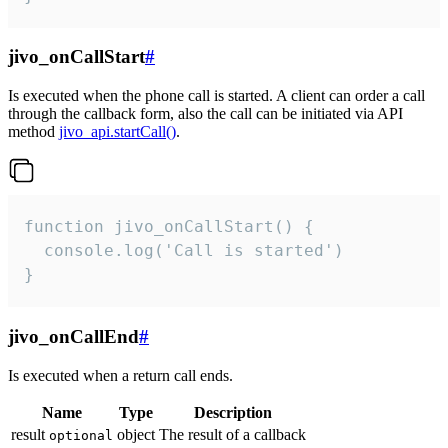
jivo_onCallStart
#
Is executed when the phone call is started. A client can order a call
through the callback form, also the call can be initiated via API
method
jivo_api.startCall()
.
function jivo_onCallStart() {

  console.log('Call is started')

}
jivo_onCallEnd
#
Is executed when a return call ends.
Name
Type
Description
result
object
The result of a callback
optional