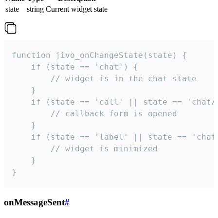
state
string
Current widget state
function jivo_onChangeState(state) {

    if (state == 'chat') {

        // widget is in the chat state

    }

    if (state == 'call' || state == 'chat/c
        // callback form is opened

    }

    if (state == 'label' || state == 'chat/
        // widget is minimized

    }

}
onMessageSent
#