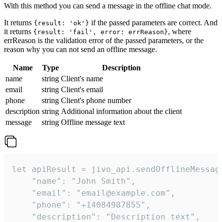
With this method you can send a message in the offline chat mode.
It returns
if the passed parameters are correct. And
{result: 'ok'}
it returns
, where
{result: 'fail', error: errReason}
errReason is the validation error of the passed parameters, or the
reason why you can not send an offline message.
Name
Type
Description
name
string
Client's name
email
string
Client's email
phone
string
Client's phone number
description
string
Additional information about the client
message
string
Offline message text
let apiResult = jivo_api.sendOfflineMessage
    "name": "John Smith",

    "email": "email@example.com",

    "phone": "+14084987855",

    "description": "Description text",
