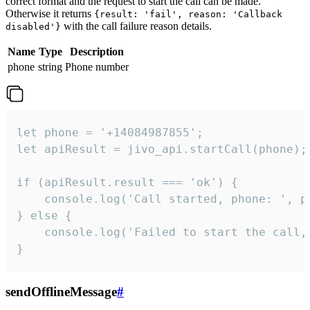
correct format and the request to start the call can be made.
Otherwise it returns
{result: 'fail', reason: 'Callback
with the call failure reason details.
disabled'}
Name
Type
Description
phone
string
Phone number
let phone = '+14084987855';

let apiResult = jivo_api.startCall(phone);

if (apiResult.result === 'ok') {

    console.log('Call started, phone: ', ph
} else {

    console.log('Failed to start the call,
}
sendOfflineMessage
#