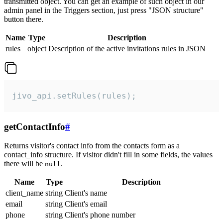
transmitted object. You can get an example of such object in our
admin panel in the Triggers section, just press "JSON structure"
button there.
Name
Type
Description
rules
object
Description of the active invitations rules in JSON
jivo_api.setRules(rules);
getContactInfo
#
Returns visitor's contact info from the contacts form as a
contact_info structure. If visitor didn't fill in some fields, the values
there will be
.
null
Name
Type
Description
client_name
string
Client's name
email
string
Client's email
phone
string
Client's phone number