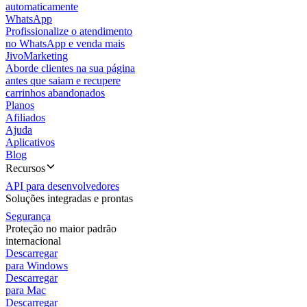
automaticamente
WhatsApp
Profissionalize o atendimento
no WhatsApp e venda mais
JivoMarketing
Aborde clientes na sua página
antes que saiam e recupere
carrinhos abandonados
Planos
Afiliados
Ajuda
Aplicativos
Blog
Recursos
API para desenvolvedores
Soluções integradas e prontas
Segurança
Proteção no maior padrão
internacional
Descarregar
para Windows
Descarregar
para Mac
Descarregar