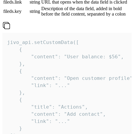
fileds.link
string
URL that opens when the data field is clicked
Description of the data field, added in bold
fileds.key
string
before the field content, separated by a colon
jivo_api.setCustomData([

    {

        "content": "User balance: $56",

    },

    {

        "content": "Open customer profile",
        "link": "..."

    },

    {

        "title": "Actions",

        "content": "Add contact",

        "link": "..."

    }
