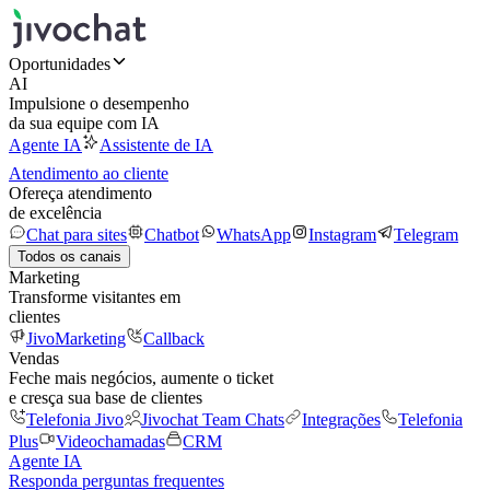
Oportunidades
AI
Impulsione o desempenho
da sua equipe com IA
Agente IA
Assistente de IA
Atendimento ao cliente
Ofereça atendimento
de excelência
Chat para sites
Chatbot
WhatsApp
Instagram
Telegram
Todos os canais
Marketing
Transforme visitantes em
clientes
JivoMarketing
Callback
Vendas
Feche mais negócios, aumente o ticket
e cresça sua base de clientes
Telefonia Jivo
Jivochat Team Chats
Integrações
Telefonia
Plus
Videochamadas
CRM
Agente IA
Responda perguntas frequentes