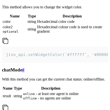
This method allows you to change the widget color.
Name
Type
Description
color
string
Hexadecimal color code
color2
Hexadecimal colour code is used to create
string
gradient
optional
jivo_api.setWidgetColor('#ffffff', '#00000
chatMode
#
With this method you can get the current chat status: online/offline.
Name
Type
Description
- at least one agent is online
online
result
string
- no agents are online
offline