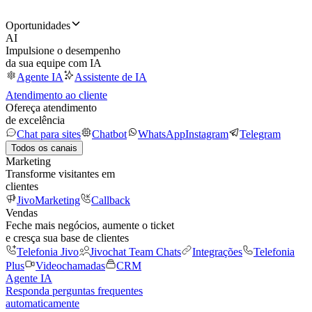
Oportunidades
AI
Impulsione o desempenho
da sua equipe com IA
Agente IA
Assistente de IA
Atendimento ao cliente
Ofereça atendimento
de excelência
Chat para sites
Chatbot
WhatsApp
Instagram
Telegram
Todos os canais
Marketing
Transforme visitantes em
clientes
JivoMarketing
Callback
Vendas
Feche mais negócios, aumente o ticket
e cresça sua base de clientes
Telefonia Jivo
Jivochat Team Chats
Integrações
Telefonia
Plus
Videochamadas
CRM
Agente IA
Responda perguntas frequentes
automaticamente