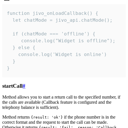
function jivo_onLoadCallback() {

  let chatMode = jivo_api.chatMode();

  if (chatMode === 'offline') {

     console.log("Widget is offline");

  } else {

    console.log('Widget is online')

  }

}
startCall
#
Method allows you to start a return call to the specified number, if
the calls are available (Callback feature is configured and the
telephony balance is sufficient).
Method returns
if the phone number is in the
{result: 'ok'}
correct format and the request to start the call can be made.
Otherwise it returns
{result: 'fail', reason: 'Callback