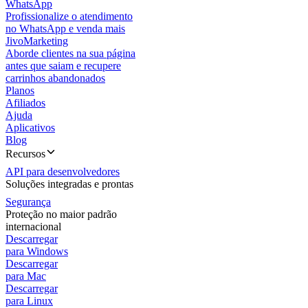
WhatsApp
Profissionalize o atendimento
no WhatsApp e venda mais
JivoMarketing
Aborde clientes na sua página
antes que saiam e recupere
carrinhos abandonados
Planos
Afiliados
Ajuda
Aplicativos
Blog
Recursos
API para desenvolvedores
Soluções integradas e prontas
Segurança
Proteção no maior padrão
internacional
Descarregar
para Windows
Descarregar
para Mac
Descarregar
para Linux