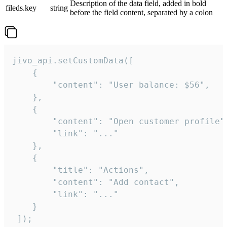
Description of the data field, added in bold
fileds.key
string
before the field content, separated by a colon
jivo_api.setCustomData([

    {

        "content": "User balance: $56",

    },

    {

        "content": "Open customer profile",
        "link": "..."

    },

    {

        "title": "Actions",

        "content": "Add contact",

        "link": "..."

    }

 ]);