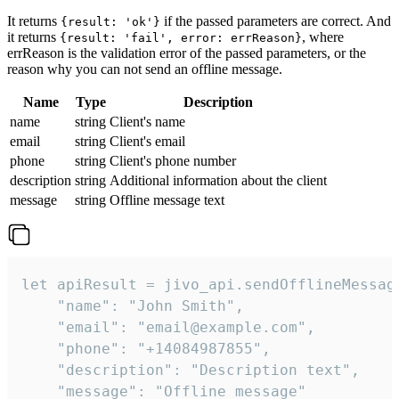
It returns
if the passed parameters are correct. And
{result: 'ok'}
it returns
, where
{result: 'fail', error: errReason}
errReason is the validation error of the passed parameters, or the
reason why you can not send an offline message.
Name
Type
Description
name
string
Client's name
email
string
Client's email
phone
string
Client's phone number
description
string
Additional information about the client
message
string
Offline message text
let apiResult = jivo_api.sendOfflineMessage
    "name": "John Smith",

    "email": "email@example.com",

    "phone": "+14084987855",

    "description": "Description text",

    "message": "Offline message"
