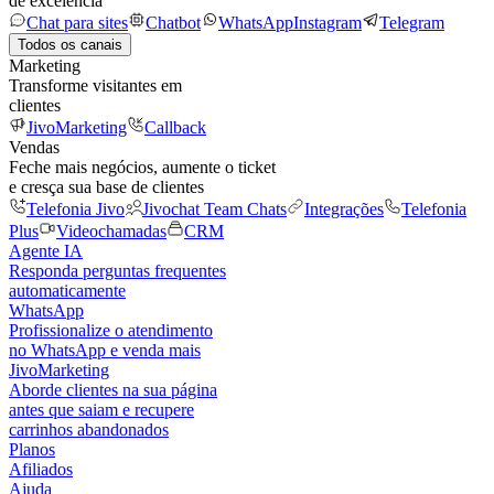
de excelência
Chat para sites
Chatbot
WhatsApp
Instagram
Telegram
Todos os canais
Marketing
Transforme visitantes em
clientes
JivoMarketing
Callback
Vendas
Feche mais negócios, aumente o ticket
e cresça sua base de clientes
Telefonia Jivo
Jivochat Team Chats
Integrações
Telefonia
Plus
Videochamadas
CRM
Agente IA
Responda perguntas frequentes
automaticamente
WhatsApp
Profissionalize o atendimento
no WhatsApp e venda mais
JivoMarketing
Aborde clientes na sua página
antes que saiam e recupere
carrinhos abandonados
Planos
Afiliados
Ajuda