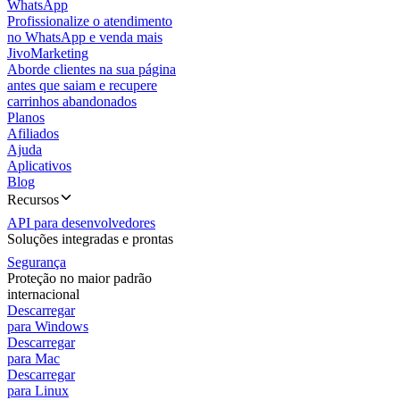
WhatsApp
Profissionalize o atendimento
no WhatsApp e venda mais
JivoMarketing
Aborde clientes na sua página
antes que saiam e recupere
carrinhos abandonados
Planos
Afiliados
Ajuda
Aplicativos
Blog
Recursos
API para desenvolvedores
Soluções integradas e prontas
Segurança
Proteção no maior padrão
internacional
Descarregar
para Windows
Descarregar
para Mac
Descarregar
para Linux