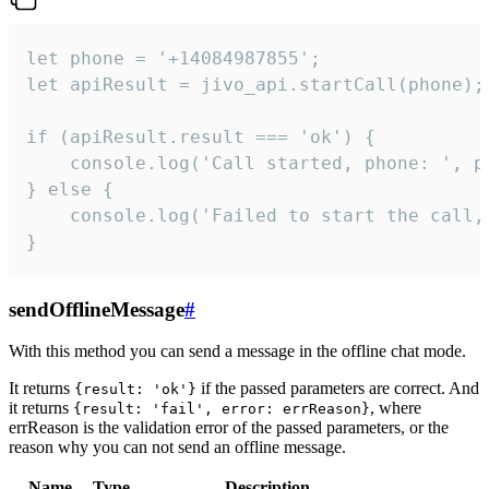
let phone = '+14084987855';

let apiResult = jivo_api.startCall(phone);

if (apiResult.result === 'ok') {

    console.log('Call started, phone: ', ph
} else {

    console.log('Failed to start the call,
}
sendOfflineMessage
#
With this method you can send a message in the offline chat mode.
It returns
if the passed parameters are correct. And
{result: 'ok'}
it returns
, where
{result: 'fail', error: errReason}
errReason is the validation error of the passed parameters, or the
reason why you can not send an offline message.
Name
Type
Description