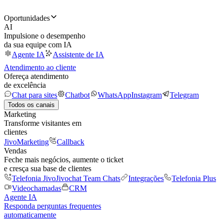
Oportunidades
AI
Impulsione o desempenho
da sua equipe com IA
Agente IA
Assistente de IA
Atendimento ao cliente
Ofereça atendimento
de excelência
Chat para sites
Chatbot
WhatsApp
Instagram
Telegram
Todos os canais
Marketing
Transforme visitantes em
clientes
JivoMarketing
Callback
Vendas
Feche mais negócios, aumente o ticket
e cresça sua base de clientes
Telefonia Jivo
Jivochat Team Chats
Integrações
Telefonia Plus
Videochamadas
CRM
Agente IA
Responda perguntas frequentes
automaticamente