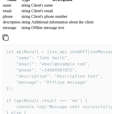
name
string
Client's name
email
string
Client's email
phone
string
Client's phone number
description
string
Additional information about the client
message
string
Offline message text
let apiResult = jivo_api.sendOfflineMessage
    "name": "John Smith",

    "email": "email@example.com",

    "phone": "+14084987855",

    "description": "Description text",

    "message": "Offline message"

});

if (apiResult.result === 'ok') {

    console.log('Message sent successfully'
} else {
