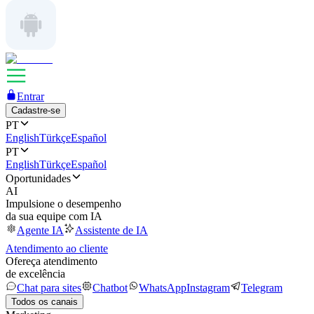
Entrar
Cadastre-se
PT
English
Türkçe
Español
PT
English
Türkçe
Español
Oportunidades
AI
Impulsione o desempenho
da sua equipe com IA
Agente IA
Assistente de IA
Atendimento ao cliente
Ofereça atendimento
de excelência
Chat para sites
Chatbot
WhatsApp
Instagram
Telegram
Todos os canais