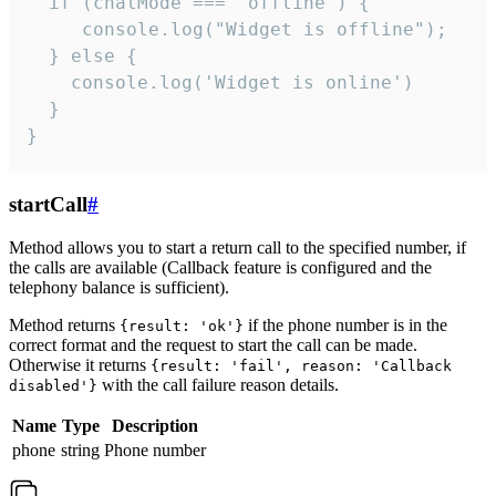
  if (chatMode === 'offline') {

     console.log("Widget is offline");

  } else {

    console.log('Widget is online')

  }

}
startCall
#
Method allows you to start a return call to the specified number, if
the calls are available (Callback feature is configured and the
telephony balance is sufficient).
Method returns
if the phone number is in the
{result: 'ok'}
correct format and the request to start the call can be made.
Otherwise it returns
{result: 'fail', reason: 'Callback
with the call failure reason details.
disabled'}
Name
Type
Description
phone
string
Phone number