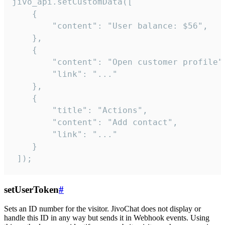
jivo_api.setCustomData([

    {

        "content": "User balance: $56",

    },

    {

        "content": "Open customer profile",
        "link": "..."

    },

    {

        "title": "Actions",

        "content": "Add contact",

        "link": "..."

    }

 ]);
setUserToken
#
Sets an ID number for the visitor. JivoChat does not display or
handle this ID in any way but sends it in Webhook events. Using