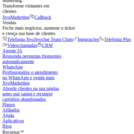
Marketing
Transforme visitantes em
clientes
JivoMarketing
Callback
Vendas
Feche mais negócios, aumente o ticket
e cresça sua base de clientes
Telefonia Jivo
Jivochat Team Chats
Integrações
Telefonia Plus
Videochamadas
CRM
Agente IA
Responda perguntas frequentes
automaticamente
WhatsApp
Profissionalize o atendimento
no WhatsApp e venda mais
JivoMarketing
Aborde clientes na sua página
antes que saiam e recupere
carrinhos abandonados
Planos
Afiliados
Ajuda
Aplicativos
Blog
Recursos