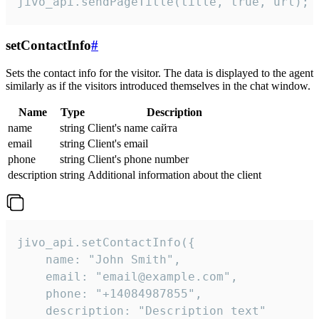
jivo_api.sendPageTitle(title, true, url);
setContactInfo
#
Sets the contact info for the visitor. The data is displayed to the agent
similarly as if the visitors introduced themselves in the chat window.
Name
Type
Description
name
string
Client's name сайта
email
string
Client's email
phone
string
Client's phone number
description
string
Additional information about the client
jivo_api.setContactInfo({

    name: "John Smith",

    email: "email@example.com",

    phone: "+14084987855",

    description: "Description text"
