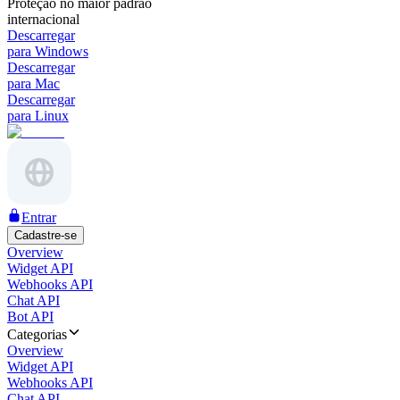
Proteção no maior padrão
internacional
Descarregar
para Windows
Descarregar
para Mac
Descarregar
para Linux
Entrar
Cadastre-se
Overview
Widget API
Webhooks API
Chat API
Bot API
Categorias
Overview
Widget API
Webhooks API
Chat API