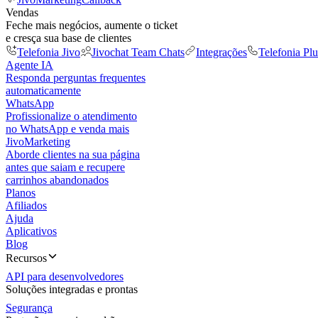
Vendas
Feche mais negócios, aumente o ticket
e cresça sua base de clientes
Telefonia Jivo
Jivochat Team Chats
Integrações
Telefonia Plu
Agente IA
Responda perguntas frequentes
automaticamente
WhatsApp
Profissionalize o atendimento
no WhatsApp e venda mais
JivoMarketing
Aborde clientes na sua página
antes que saiam e recupere
carrinhos abandonados
Planos
Afiliados
Ajuda
Aplicativos
Blog
Recursos
API para desenvolvedores
Soluções integradas e prontas
Segurança