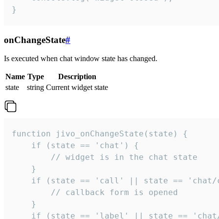
}
onChangeState
#
Is executed when chat window state has changed.
Name
Type
Description
state
string
Current widget state
function jivo_onChangeState(state) {

    if (state == 'chat') {

        // widget is in the chat state

    }

    if (state == 'call' || state == 'chat/c
        // callback form is opened

    }

    if (state == 'label' || state == 'chat/