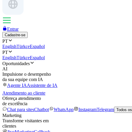
Entrar
Cadastre-se
PT
English
Türkçe
Español
PT
English
Türkçe
Español
Oportunidades
AI
Impulsione o desempenho
da sua equipe com IA
Agente IA
Assistente de IA
Atendimento ao cliente
Ofereça atendimento
de excelência
Chat para sites
Chatbot
WhatsApp
Instagram
Telegram
Todos os
Marketing
Transforme visitantes em
clientes
JivoMarketing
Callback