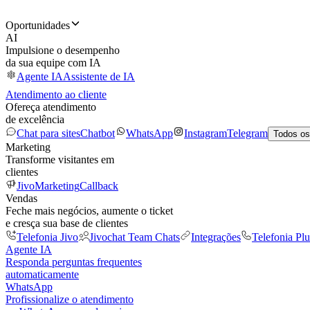
Oportunidades
AI
Impulsione o desempenho
da sua equipe com IA
Agente IA
Assistente de IA
Atendimento ao cliente
Ofereça atendimento
de excelência
Chat para sites
Chatbot
WhatsApp
Instagram
Telegram
Todos os
Marketing
Transforme visitantes em
clientes
JivoMarketing
Callback
Vendas
Feche mais negócios, aumente o ticket
e cresça sua base de clientes
Telefonia Jivo
Jivochat Team Chats
Integrações
Telefonia Plu
Agente IA
Responda perguntas frequentes
automaticamente
WhatsApp
Profissionalize o atendimento