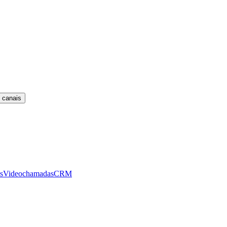
 canais
s
Videochamadas
CRM