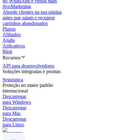
no WhatsApp e venda mais
JivoMarketing
Aborde clientes na sua página
antes que saiam e recupere
carrinhos abandonados
Planos
Afiliados
Ajuda
Aplicativos
Blog
Recursos
API para desenvolvedores
Soluções integradas e prontas
Segurança
Proteção no maior padrão
internacional
Descarregar
para Windows
Descarregar
para Mac
Descarregar
para Linux