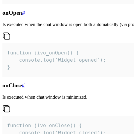
onOpen
#
Is executed when the chat window is open both automatically (via proa
function jivo_onOpen() {

    console.log('Widget opened');

}
onClose
#
Is executed when chat window is minimized.
function jivo_onClose() {

    console.log('Widget closed');
