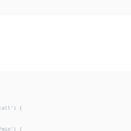
all') {

min') {
