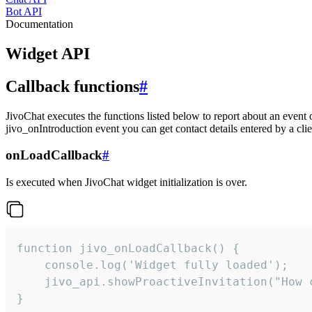
Bot API
Documentation
Widget API
Callback functions
#
JivoChat executes the functions listed below to report about an event 
jivo_onIntroduction event you can get contact details entered by a clie
onLoadCallback
#
Is executed when JivoChat widget initialization is over.
function jivo_onLoadCallback() {

    console.log('Widget fully loaded');

    jivo_api.showProactiveInvitation("How c
}