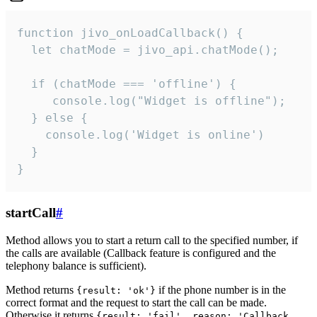
function jivo_onLoadCallback() {

  let chatMode = jivo_api.chatMode();

  if (chatMode === 'offline') {

     console.log("Widget is offline");

  } else {

    console.log('Widget is online')

  }

}
startCall
#
Method allows you to start a return call to the specified number, if
the calls are available (Callback feature is configured and the
telephony balance is sufficient).
Method returns
if the phone number is in the
{result: 'ok'}
correct format and the request to start the call can be made.
Otherwise it returns
{result: 'fail', reason: 'Callback