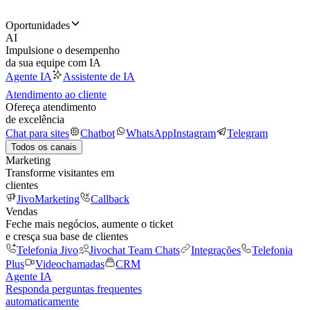
Oportunidades
AI
Impulsione o desempenho
da sua equipe com IA
Agente IA
Assistente de IA
Atendimento ao cliente
Ofereça atendimento
de excelência
Chat para sites
Chatbot
WhatsApp
Instagram
Telegram
Todos os canais
Marketing
Transforme visitantes em
clientes
JivoMarketing
Callback
Vendas
Feche mais negócios, aumente o ticket
e cresça sua base de clientes
Telefonia Jivo
Jivochat Team Chats
Integrações
Telefonia
Plus
Videochamadas
CRM
Agente IA
Responda perguntas frequentes
automaticamente