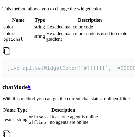
This method allows you to change the widget color.
Name
Type
Description
color
string
Hexadecimal color code
color2
Hexadecimal colour code is used to create
string
gradient
optional
jivo_api.setWidgetColor('#ffffff', '#00000
chatMode
#
With this method you can get the current chat status: online/offline.
Name
Type
Description
- at least one agent is online
online
result
string
- no agents are online
offline