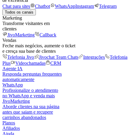
de excelência
Chat para sites
Chatbot
WhatsApp
Instagram
Telegram
Todos os canais
Marketing
Transforme visitantes em
clientes
JivoMarketing
Callback
Vendas
Feche mais negócios, aumente o ticket
e cresça sua base de clientes
Telefonia Jivo
Jivochat Team Chats
Integrações
Telefonia
Plus
Videochamadas
CRM
Agente IA
Responda perguntas frequentes
automaticamente
WhatsApp
Profissionalize o atendimento
no WhatsApp e venda mais
JivoMarketing
Aborde clientes na sua página
antes que saiam e recupere
carrinhos abandonados
Planos
Afiliados
Ajuda