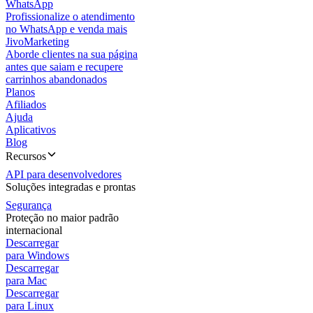
WhatsApp
Profissionalize o atendimento
no WhatsApp e venda mais
JivoMarketing
Aborde clientes na sua página
antes que saiam e recupere
carrinhos abandonados
Planos
Afiliados
Ajuda
Aplicativos
Blog
Recursos
API para desenvolvedores
Soluções integradas e prontas
Segurança
Proteção no maior padrão
internacional
Descarregar
para Windows
Descarregar
para Mac
Descarregar
para Linux