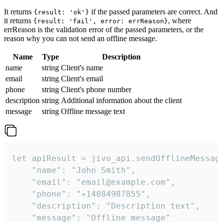
It returns
if the passed parameters are correct. And
{result: 'ok'}
it returns
, where
{result: 'fail', error: errReason}
errReason is the validation error of the passed parameters, or the
reason why you can not send an offline message.
Name
Type
Description
name
string
Client's name
email
string
Client's email
phone
string
Client's phone number
description
string
Additional information about the client
message
string
Offline message text
let apiResult = jivo_api.sendOfflineMessage
    "name": "John Smith",

    "email": "email@example.com",

    "phone": "+14084987855",

    "description": "Description text",

    "message": "Offline message"
