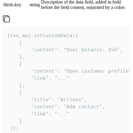
Description of the data field, added in bold
fileds.key
string
before the field content, separated by a colon
jivo_api.setCustomData([

    {

        "content": "User balance: $56",

    },

    {

        "content": "Open customer profile",
        "link": "..."

    },

    {

        "title": "Actions",

        "content": "Add contact",

        "link": "..."

    }

 ]);