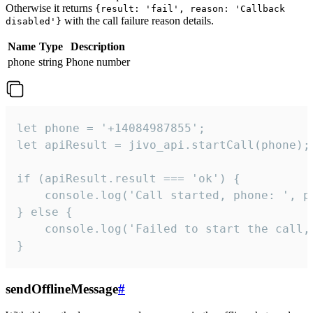
Otherwise it returns
{result: 'fail', reason: 'Callback
with the call failure reason details.
disabled'}
Name
Type
Description
phone
string
Phone number
let phone = '+14084987855';

let apiResult = jivo_api.startCall(phone);

if (apiResult.result === 'ok') {

    console.log('Call started, phone: ', ph
} else {

    console.log('Failed to start the call,
}
sendOfflineMessage
#