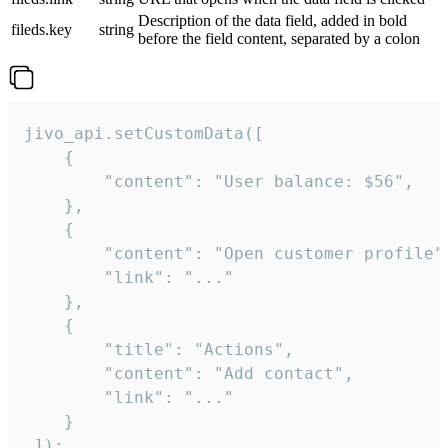
Description of the data field, added in bold
fileds.key
string
before the field content, separated by a colon
jivo_api.setCustomData([

    {

        "content": "User balance: $56",

    },

    {

        "content": "Open customer profile",
        "link": "..."

    },

    {

        "title": "Actions",

        "content": "Add contact",

        "link": "..."

    }

 ]);