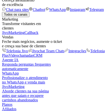
Ofereça atendimento
de excelência
Chat para sites
Chatbot
WhatsApp
Instagram
Telegram
Todos os canais
Marketing
Transforme visitantes em
clientes
JivoMarketing
Callback
Vendas
Feche mais negócios, aumente o ticket
e cresça sua base de clientes
Telefonia Jivo
Jivochat Team Chats
Integrações
Telefonia
Plus
Videochamadas
CRM
Agente IA
Responda perguntas frequentes
automaticamente
WhatsApp
Profissionalize o atendimento
no WhatsApp e venda mais
JivoMarketing
Aborde clientes na sua página
antes que saiam e recupere
carrinhos abandonados
Planos
Afiliados