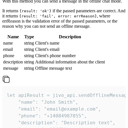
With this method you can send a message in the offline chat mode.
It returns
if the passed parameters are correct. And
{result: 'ok'}
it returns
, where
{result: 'fail', error: errReason}
errReason is the validation error of the passed parameters, or the
reason why you can not send an offline message.
Name
Type
Description
name
string
Client's name
email
string
Client's email
phone
string
Client's phone number
description
string
Additional information about the client
message
string
Offline message text
let apiResult = jivo_api.sendOfflineMessage
    "name": "John Smith",

    "email": "email@example.com",

    "phone": "+14084987855",

    "description": "Description text",
