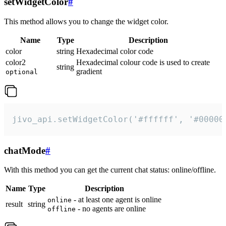
setWidgetColor
#
This method allows you to change the widget color.
Name
Type
Description
color
string
Hexadecimal color code
color2
Hexadecimal colour code is used to create
string
gradient
optional
jivo_api.setWidgetColor('#ffffff', '#00000
chatMode
#
With this method you can get the current chat status: online/offline.
Name
Type
Description
- at least one agent is online
online
result
string
- no agents are online
offline