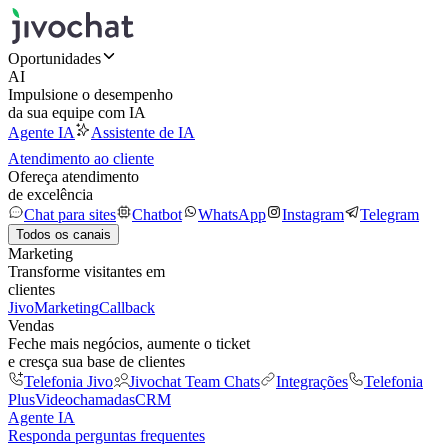
Oportunidades
AI
Impulsione o desempenho
da sua equipe com IA
Agente IA
Assistente de IA
Atendimento ao cliente
Ofereça atendimento
de excelência
Chat para sites
Chatbot
WhatsApp
Instagram
Telegram
Todos os canais
Marketing
Transforme visitantes em
clientes
JivoMarketing
Callback
Vendas
Feche mais negócios, aumente o ticket
e cresça sua base de clientes
Telefonia Jivo
Jivochat Team Chats
Integrações
Telefonia
Plus
Videochamadas
CRM
Agente IA
Responda perguntas frequentes