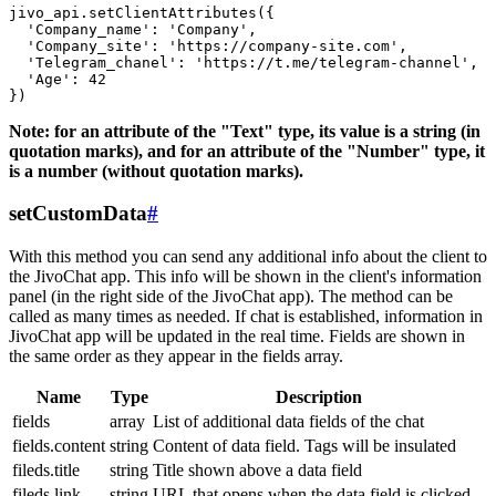
jivo_api.setClientAttributes({

  'Company_name': 'Company',

  'Company_site': 'https://company-site.com',

  'Telegram_chanel': 'https://t.me/telegram-channel',

  'Age': 42

Note: for an attribute of the "Text" type, its value is a string (in
quotation marks), and for an attribute of the "Number" type, it
is a number (without quotation marks).
setCustomData
#
With this method you can send any additional info about the client to
the JivoChat app. This info will be shown in the client's information
panel (in the right side of the JivoChat app). The method can be
called as many times as needed. If chat is established, information in
JivoChat app will be updated in the real time. Fields are shown in
the same order as they appear in the fields array.
Name
Type
Description
fields
array
List of additional data fields of the chat
fields.content
string
Content of data field. Tags will be insulated
fileds.title
string
Title shown above a data field
fileds.link
string
URL that opens when the data field is clicked