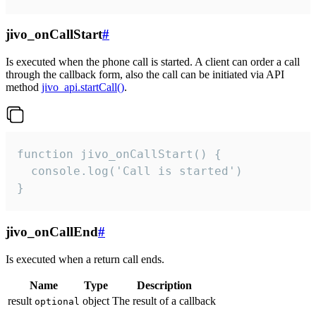
jivo_onCallStart
#
Is executed when the phone call is started. A client can order a call
through the callback form, also the call can be initiated via API
method
jivo_api.startCall()
.
function jivo_onCallStart() {

  console.log('Call is started')

}
jivo_onCallEnd
#
Is executed when a return call ends.
Name
Type
Description
result
object
The result of a callback
optional