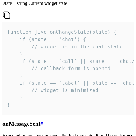
state
string
Current widget state
function jivo_onChangeState(state) {

    if (state == 'chat') {

        // widget is in the chat state

    }

    if (state == 'call' || state == 'chat/c
        // callback form is opened

    }

    if (state == 'label' || state == 'chat/
        // widget is minimized

    }

}
onMessageSent
#
Executed when a visitor sends the first message. It will be performed