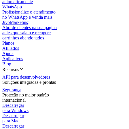
automaticamente
WhatsApp
Profissionalize o atendimento
no WhatsApp e venda mais
JivoMarketing
Aborde clientes na sua página
antes que saiam e recupere
carrinhos abandonados
Planos
Afiliados
Ajuda
Aplicativos
Blog
Recursos
API para desenvolvedores
Soluções integradas e prontas
Segurança
Proteção no maior padrão
internacional
Descarregar
para Windows
Descarregar
para Mac
Descarregar