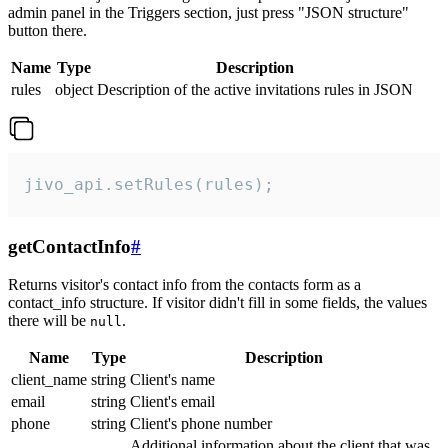
admin panel in the Triggers section, just press "JSON structure"
button there.
Name
Type
Description
rules
object
Description of the active invitations rules in JSON
jivo_api.setRules(rules);
getContactInfo
#
Returns visitor's contact info from the contacts form as a
contact_info structure. If visitor didn't fill in some fields, the values
there will be
.
null
Name
Type
Description
client_name
string
Client's name
email
string
Client's email
phone
string
Client's phone number
Additional information about the client that was