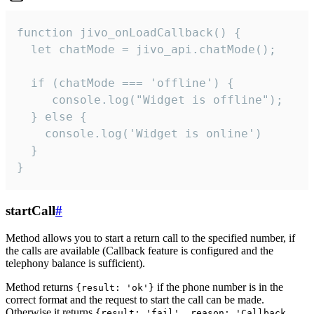
function jivo_onLoadCallback() {

  let chatMode = jivo_api.chatMode();

  if (chatMode === 'offline') {

     console.log("Widget is offline");

  } else {

    console.log('Widget is online')

  }

}
startCall
#
Method allows you to start a return call to the specified number, if
the calls are available (Callback feature is configured and the
telephony balance is sufficient).
Method returns
if the phone number is in the
{result: 'ok'}
correct format and the request to start the call can be made.
Otherwise it returns
{result: 'fail', reason: 'Callback