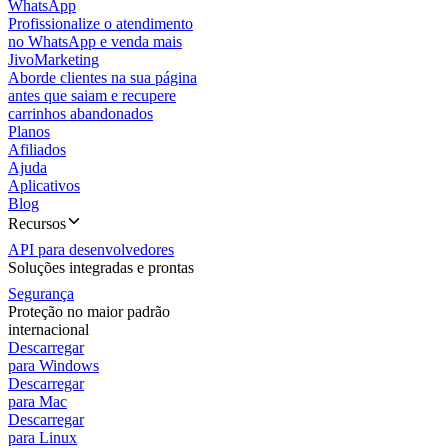
WhatsApp
Profissionalize o atendimento
no WhatsApp e venda mais
JivoMarketing
Aborde clientes na sua página
antes que saiam e recupere
carrinhos abandonados
Planos
Afiliados
Ajuda
Aplicativos
Blog
Recursos
API para desenvolvedores
Soluções integradas e prontas
Segurança
Proteção no maior padrão
internacional
Descarregar
para Windows
Descarregar
para Mac
Descarregar
para Linux