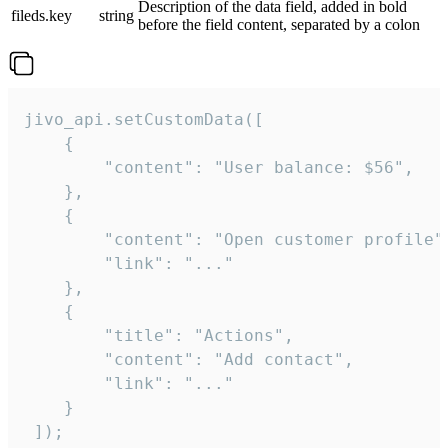
Description of the data field, added in bold
fileds.key
string
before the field content, separated by a colon
jivo_api.setCustomData([

    {

        "content": "User balance: $56",

    },

    {

        "content": "Open customer profile",
        "link": "..."

    },

    {

        "title": "Actions",

        "content": "Add contact",

        "link": "..."

    }

 ]);