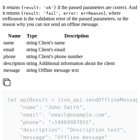
It returns
if the passed parameters are correct. And
{result: 'ok'}
it returns
, where
{result: 'fail', error: errReason}
errReason is the validation error of the passed parameters, or the
reason why you can not send an offline message.
Name
Type
Description
name
string
Client's name
email
string
Client's email
phone
string
Client's phone number
description
string
Additional information about the client
message
string
Offline message text
let apiResult = jivo_api.sendOfflineMessage
    "name": "John Smith",

    "email": "email@example.com",

    "phone": "+14084987855",

    "description": "Description text",

    "message": "Offline message"
