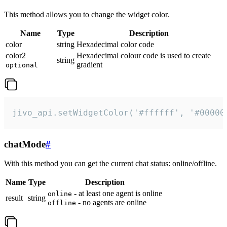
This method allows you to change the widget color.
Name
Type
Description
color
string
Hexadecimal color code
color2
Hexadecimal colour code is used to create
string
gradient
optional
jivo_api.setWidgetColor('#ffffff', '#00000
chatMode
#
With this method you can get the current chat status: online/offline.
Name
Type
Description
- at least one agent is online
online
result
string
- no agents are online
offline