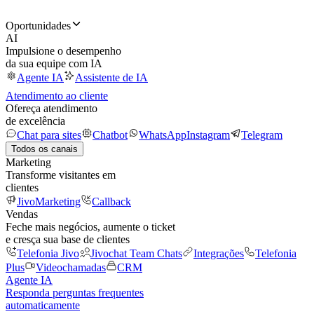
Oportunidades
AI
Impulsione o desempenho
da sua equipe com IA
Agente IA
Assistente de IA
Atendimento ao cliente
Ofereça atendimento
de excelência
Chat para sites
Chatbot
WhatsApp
Instagram
Telegram
Todos os canais
Marketing
Transforme visitantes em
clientes
JivoMarketing
Callback
Vendas
Feche mais negócios, aumente o ticket
e cresça sua base de clientes
Telefonia Jivo
Jivochat Team Chats
Integrações
Telefonia
Plus
Videochamadas
CRM
Agente IA
Responda perguntas frequentes
automaticamente