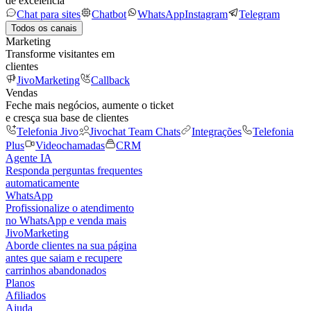
de excelência
Chat para sites
Chatbot
WhatsApp
Instagram
Telegram
Todos os canais
Marketing
Transforme visitantes em
clientes
JivoMarketing
Callback
Vendas
Feche mais negócios, aumente o ticket
e cresça sua base de clientes
Telefonia Jivo
Jivochat Team Chats
Integrações
Telefonia
Plus
Videochamadas
CRM
Agente IA
Responda perguntas frequentes
automaticamente
WhatsApp
Profissionalize o atendimento
no WhatsApp e venda mais
JivoMarketing
Aborde clientes na sua página
antes que saiam e recupere
carrinhos abandonados
Planos
Afiliados
Ajuda