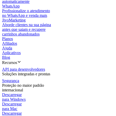
automaticamente
WhatsApp
Profissionalize o atendimento
no WhatsApp e venda mais
JivoMarketing
Aborde clientes na sua página
antes que saiam e recupere
carrinhos abandonados
Planos
Afiliados
Ajuda
Aplicativos
Blog
Recursos
API para desenvolvedores
Soluções integradas e prontas
Segurança
Proteção no maior padrão
internacional
Descarregar
para Windows
Descarregar
para Mac
Descarregar