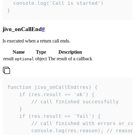
  console.log('Call is started')

}
jivo_onCallEnd
#
Is executed when a return call ends.
Name
Type
Description
result
object
The result of a callback
optional
function jivo_onCallEnd(res) {

    if (res.result == 'ok') {

        // call finished successfully

    }

    if (res.result == 'fail') {

        // call finished with errors or can
        console.log(res.reason); // reason 