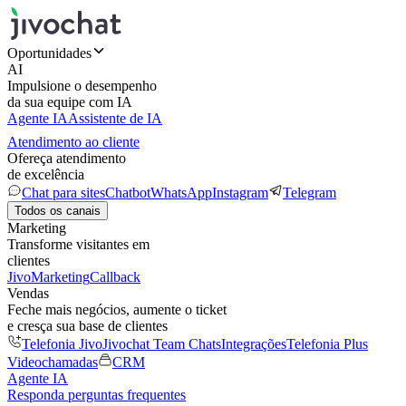
Oportunidades
AI
Impulsione o desempenho
da sua equipe com IA
Agente IA
Assistente de IA
Atendimento ao cliente
Ofereça atendimento
de excelência
Chat para sites
Chatbot
WhatsApp
Instagram
Telegram
Todos os canais
Marketing
Transforme visitantes em
clientes
JivoMarketing
Callback
Vendas
Feche mais negócios, aumente o ticket
e cresça sua base de clientes
Telefonia Jivo
Jivochat Team Chats
Integrações
Telefonia Plus
Videochamadas
CRM
Agente IA
Responda perguntas frequentes