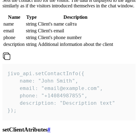
Sets the contact info for the visitor. The data is displayed to the agent
similarly as if the visitors introduced themselves in the chat window.
Name
Type
Description
name
string
Client's name сайта
email
string
Client's email
phone
string
Client's phone number
description
string
Additional information about the client
jivo_api.setContactInfo({

    name: "John Smith",

    email: "email@example.com",

    phone: "+14084987855",

    description: "Description text"

});
setClientAtributes
#