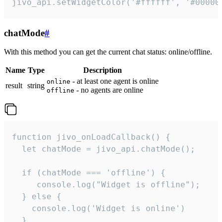
jivo_api.setWidgetColor('#ffffff', '#00000
chatMode
#
With this method you can get the current chat status: online/offline.
Name
Type
Description
- at least one agent is online
online
result
string
- no agents are online
offline
function jivo_onLoadCallback() {

  let chatMode = jivo_api.chatMode();

  if (chatMode === 'offline') {

     console.log("Widget is offline");

  } else {

    console.log('Widget is online')

  }
