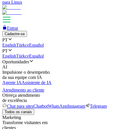
para Linux
Entrar
Cadastre-se
PT
English
Türkçe
Español
PT
English
Türkçe
Español
Oportunidades
AI
Impulsione o desempenho
da sua equipe com IA
Agente IA
Assistente de IA
Atendimento ao cliente
Ofereça atendimento
de excelência
Chat para sites
Chatbot
WhatsApp
Instagram
Telegram
Todos os canais
Marketing
Transforme visitantes em
clientes