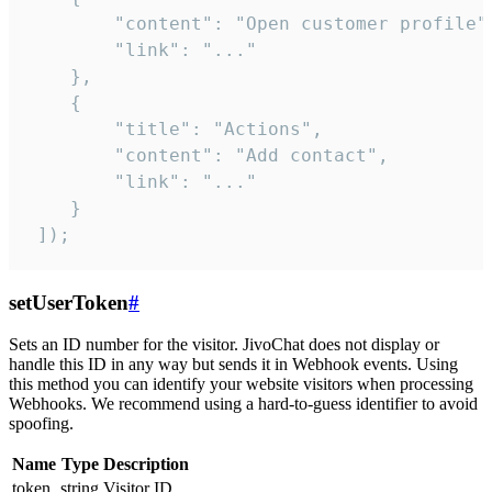
        "content": "Open customer profile",
        "link": "..."

    },

    {

        "title": "Actions",

        "content": "Add contact",

        "link": "..."

    }

 ]);
setUserToken
#
Sets an ID number for the visitor. JivoChat does not display or
handle this ID in any way but sends it in Webhook events. Using
this method you can identify your website visitors when processing
Webhooks. We recommend using a hard-to-guess identifier to avoid
spoofing.
Name
Type
Description
token
string
Visitor ID