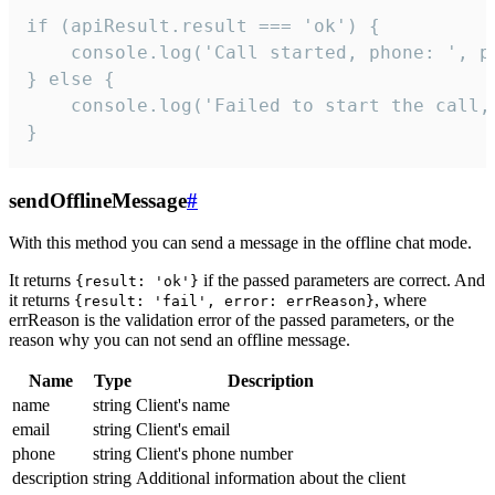
if (apiResult.result === 'ok') {

    console.log('Call started, phone: ', ph
} else {

    console.log('Failed to start the call,
}
sendOfflineMessage
#
With this method you can send a message in the offline chat mode.
It returns
if the passed parameters are correct. And
{result: 'ok'}
it returns
, where
{result: 'fail', error: errReason}
errReason is the validation error of the passed parameters, or the
reason why you can not send an offline message.
Name
Type
Description
name
string
Client's name
email
string
Client's email
phone
string
Client's phone number
description
string
Additional information about the client