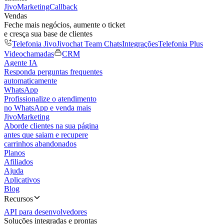
JivoMarketing
Callback
Vendas
Feche mais negócios, aumente o ticket
e cresça sua base de clientes
Telefonia Jivo
Jivochat Team Chats
Integrações
Telefonia Plus
Videochamadas
CRM
Agente IA
Responda perguntas frequentes
automaticamente
WhatsApp
Profissionalize o atendimento
no WhatsApp e venda mais
JivoMarketing
Aborde clientes na sua página
antes que saiam e recupere
carrinhos abandonados
Planos
Afiliados
Ajuda
Aplicativos
Blog
Recursos
API para desenvolvedores
Soluções integradas e prontas