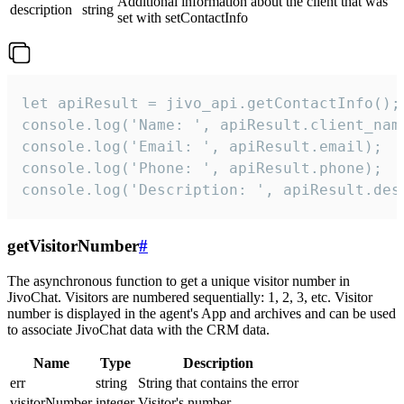
Additional information about the client that was
description
string
set with setContactInfo
let apiResult = jivo_api.getContactInfo();

console.log('Name: ', apiResult.client_name
console.log('Email: ', apiResult.email);

console.log('Phone: ', apiResult.phone);

console.log('Description: ', apiResult.des
getVisitorNumber
#
The asynchronous function to get a unique visitor number in
JivoChat. Visitors are numbered sequentially: 1, 2, 3, etc. Visitor
number is displayed in the agent's App and archives and can be used
to associate JivoChat data with the CRM data.
Name
Type
Description
err
string
String that contains the error
visitorNumber
integer
Visitor's number