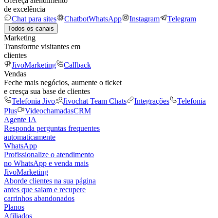
Ofereça atendimento
de excelência
Chat para sites
Chatbot
WhatsApp
Instagram
Telegram
Todos os canais
Marketing
Transforme visitantes em
clientes
JivoMarketing
Callback
Vendas
Feche mais negócios, aumente o ticket
e cresça sua base de clientes
Telefonia Jivo
Jivochat Team Chats
Integrações
Telefonia
Plus
Videochamadas
CRM
Agente IA
Responda perguntas frequentes
automaticamente
WhatsApp
Profissionalize o atendimento
no WhatsApp e venda mais
JivoMarketing
Aborde clientes na sua página
antes que saiam e recupere
carrinhos abandonados
Planos
Afiliados