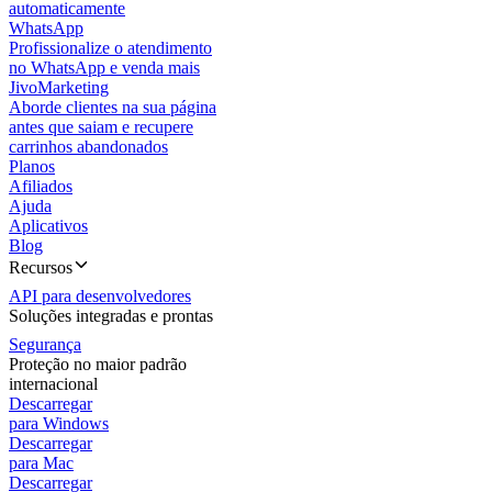
automaticamente
WhatsApp
Profissionalize o atendimento
no WhatsApp e venda mais
JivoMarketing
Aborde clientes na sua página
antes que saiam e recupere
carrinhos abandonados
Planos
Afiliados
Ajuda
Aplicativos
Blog
Recursos
API para desenvolvedores
Soluções integradas e prontas
Segurança
Proteção no maior padrão
internacional
Descarregar
para Windows
Descarregar
para Mac
Descarregar