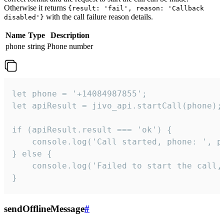
Otherwise it returns
{result: 'fail', reason: 'Callback
with the call failure reason details.
disabled'}
Name
Type
Description
phone
string
Phone number
let phone = '+14084987855';

let apiResult = jivo_api.startCall(phone);

if (apiResult.result === 'ok') {

    console.log('Call started, phone: ', ph
} else {

    console.log('Failed to start the call,
}
sendOfflineMessage
#