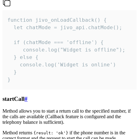
function jivo_onLoadCallback() {

  let chatMode = jivo_api.chatMode();

  if (chatMode === 'offline') {

     console.log("Widget is offline");

  } else {

    console.log('Widget is online')

  }

}
startCall
#
Method allows you to start a return call to the specified number, if
the calls are available (Callback feature is configured and the
telephony balance is sufficient).
Method returns
if the phone number is in the
{result: 'ok'}
correct format and the request to start the call can be made.