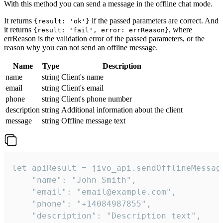
With this method you can send a message in the offline chat mode.
It returns
if the passed parameters are correct. And
{result: 'ok'}
it returns
, where
{result: 'fail', error: errReason}
errReason is the validation error of the passed parameters, or the
reason why you can not send an offline message.
Name
Type
Description
name
string
Client's name
email
string
Client's email
phone
string
Client's phone number
description
string
Additional information about the client
message
string
Offline message text
let apiResult = jivo_api.sendOfflineMessage
    "name": "John Smith",

    "email": "email@example.com",

    "phone": "+14084987855",

    "description": "Description text",
