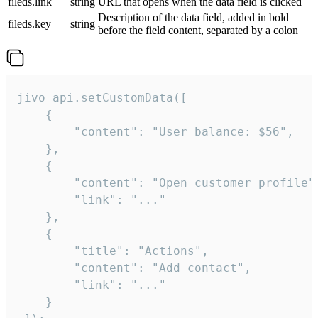
fileds.link
string
URL that opens when the data field is clicked
Description of the data field, added in bold
fileds.key
string
before the field content, separated by a colon
jivo_api.setCustomData([

    {

        "content": "User balance: $56",

    },

    {

        "content": "Open customer profile",
        "link": "..."

    },

    {

        "title": "Actions",

        "content": "Add contact",

        "link": "..."

    }
