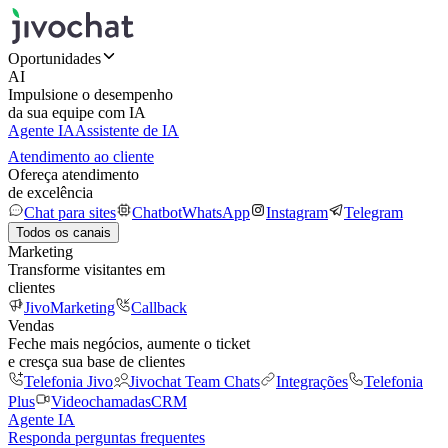
Oportunidades
AI
Impulsione o desempenho
da sua equipe com IA
Agente IA
Assistente de IA
Atendimento ao cliente
Ofereça atendimento
de excelência
Chat para sites
Chatbot
WhatsApp
Instagram
Telegram
Todos os canais
Marketing
Transforme visitantes em
clientes
JivoMarketing
Callback
Vendas
Feche mais negócios, aumente o ticket
e cresça sua base de clientes
Telefonia Jivo
Jivochat Team Chats
Integrações
Telefonia
Plus
Videochamadas
CRM
Agente IA
Responda perguntas frequentes