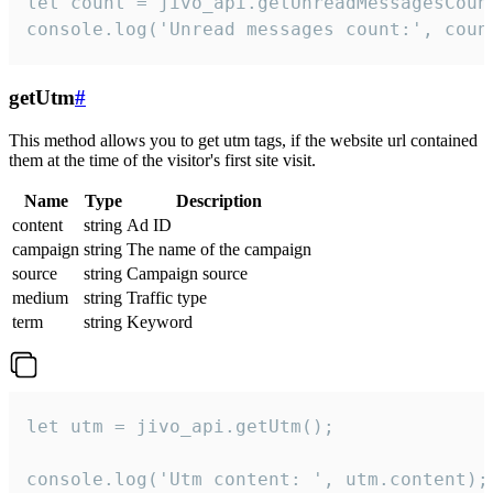
let count = jivo_api.getUnreadMessagesCount
console.log('Unread messages count:', coun
getUtm
#
This method allows you to get utm tags, if the website url contained
them at the time of the visitor's first site visit.
Name
Type
Description
content
string
Ad ID
campaign
string
The name of the campaign
source
string
Campaign source
medium
string
Traffic type
term
string
Keyword
let utm = jivo_api.getUtm();

console.log('Utm content: ', utm.content);
