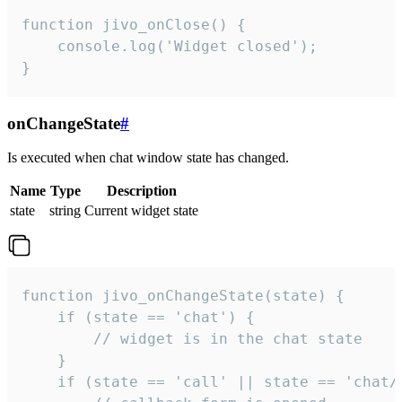
function jivo_onClose() {

    console.log('Widget closed');

}
onChangeState
#
Is executed when chat window state has changed.
Name
Type
Description
state
string
Current widget state
function jivo_onChangeState(state) {

    if (state == 'chat') {

        // widget is in the chat state

    }

    if (state == 'call' || state == 'chat/c