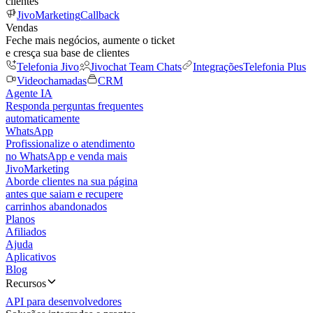
clientes
JivoMarketing
Callback
Vendas
Feche mais negócios, aumente o ticket
e cresça sua base de clientes
Telefonia Jivo
Jivochat Team Chats
Integrações
Telefonia Plus
Videochamadas
CRM
Agente IA
Responda perguntas frequentes
automaticamente
WhatsApp
Profissionalize o atendimento
no WhatsApp e venda mais
JivoMarketing
Aborde clientes na sua página
antes que saiam e recupere
carrinhos abandonados
Planos
Afiliados
Ajuda
Aplicativos
Blog
Recursos
API para desenvolvedores