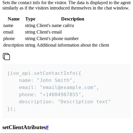
Sets the contact info for the visitor. The data is displayed to the agent
similarly as if the visitors introduced themselves in the chat window.
Name
Type
Description
name
string
Client's name сайта
email
string
Client's email
phone
string
Client's phone number
description
string
Additional information about the client
jivo_api.setContactInfo({

    name: "John Smith",

    email: "email@example.com",

    phone: "+14084987855",

    description: "Description text"

});
setClientAtributes
#