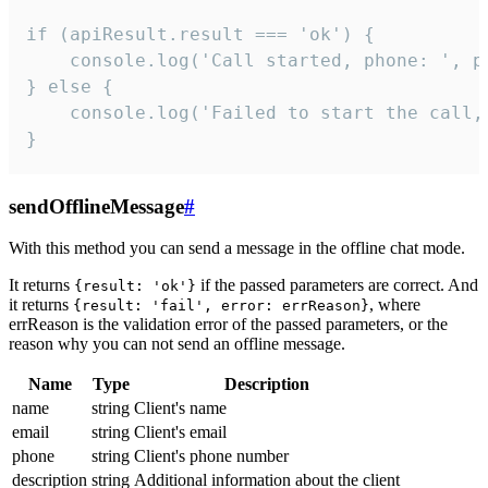
if (apiResult.result === 'ok') {

    console.log('Call started, phone: ', ph
} else {

    console.log('Failed to start the call,
}
sendOfflineMessage
#
With this method you can send a message in the offline chat mode.
It returns
if the passed parameters are correct. And
{result: 'ok'}
it returns
, where
{result: 'fail', error: errReason}
errReason is the validation error of the passed parameters, or the
reason why you can not send an offline message.
Name
Type
Description
name
string
Client's name
email
string
Client's email
phone
string
Client's phone number
description
string
Additional information about the client