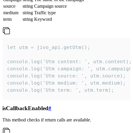
source
string
Campaign source
medium
string
Traffic type
term
string
Keyword
let utm = jivo_api.getUtm();

console.log('Utm content: ', utm.content);

console.log('Utm campaign: ', utm.campaign)
console.log('Utm source: ', utm.source);

console.log('Utm medium: ', utm.medium);

console.log('Utm term: ', utm.term);
isCallbackEnabled
#
This method checks if return calls are available.