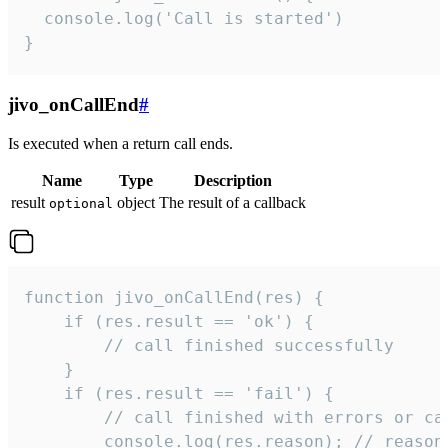
  console.log('Call is started')

}
jivo_onCallEnd
#
Is executed when a return call ends.
Name
Type
Description
result
object
The result of a callback
optional
function jivo_onCallEnd(res) {

    if (res.result == 'ok') {

        // call finished successfully

    }

    if (res.result == 'fail') {

        // call finished with errors or can
        console.log(res.reason); // reason 