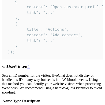
    {

        "content": "Open customer profile",
        "link": "..."

    },

    {

        "title": "Actions",

        "content": "Add contact",

        "link": "..."

    }

 ]);
setUserToken
#
Sets an ID number for the visitor. JivoChat does not display or
handle this ID in any way but sends it in Webhook events. Using
this method you can identify your website visitors when processing
Webhooks. We recommend using a hard-to-guess identifier to avoid
spoofing.
Name
Type
Description