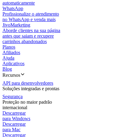
automaticamente
WhatsApp
Profissionalize o atendimento
no WhatsApp e venda mais
JivoMarketing
Aborde clientes na sua página
antes que saiam e recupere
carrinhos abandonados
Planos
Afiliados
Ajuda
Aplicativos
Blog
Recursos
API para desenvolvedores
Soluções integradas e prontas
Segurança
Proteção no maior padrão
internacional
Descarregar
para Windows
Descarregar
para Mac
Descarregar