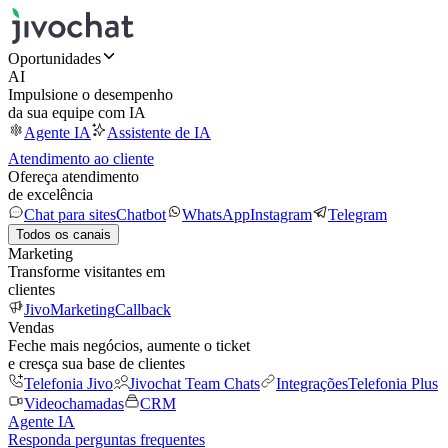
Oportunidades
AI
Impulsione o desempenho
da sua equipe com IA
Agente IA
Assistente de IA
Atendimento ao cliente
Ofereça atendimento
de excelência
Chat para sites
Chatbot
WhatsApp
Instagram
Telegram
Todos os canais
Marketing
Transforme visitantes em
clientes
JivoMarketing
Callback
Vendas
Feche mais negócios, aumente o ticket
e cresça sua base de clientes
Telefonia Jivo
Jivochat Team Chats
Integrações
Telefonia Plus
Videochamadas
CRM
Agente IA
Responda perguntas frequentes