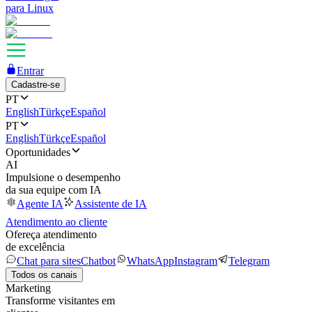
para Linux
Entrar
Cadastre-se
PT
English
Türkçe
Español
PT
English
Türkçe
Español
Oportunidades
AI
Impulsione o desempenho
da sua equipe com IA
Agente IA
Assistente de IA
Atendimento ao cliente
Ofereça atendimento
de excelência
Chat para sites
Chatbot
WhatsApp
Instagram
Telegram
Todos os canais
Marketing
Transforme visitantes em