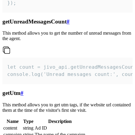
});
getUnreadMessagesCount
#
This method allows you to get the number of unread messages from
the agent.
let count = jivo_api.getUnreadMessagesCount
console.log('Unread messages count:', coun
getUtm
#
This method allows you to get utm tags, if the website url contained
them at the time of the visitor's first site visit.
Name
Type
Description
content
string
Ad ID
campaign
string
The name of the campaign